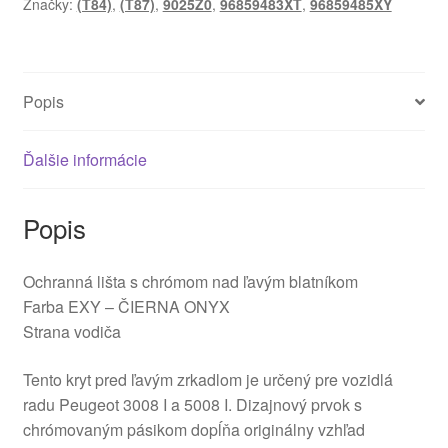
Značky:
(T84)
,
(T87)
,
9025Z0
,
96859483XT
,
96859485XY
Peugeot
3008
a
5008
Popis
96859483XT
9025Z0
Ďalšie informácie
Popis
Ochranná lišta s chrómom nad ľavým blatníkom
Farba EXY – ČIERNA ONYX
Strana vodiča
Tento kryt pred ľavým zrkadlom je určený pre vozidlá
radu Peugeot 3008 I a 5008 I. Dizajnový prvok s
chrómovaným pásikom dopĺňa originálny vzhľad