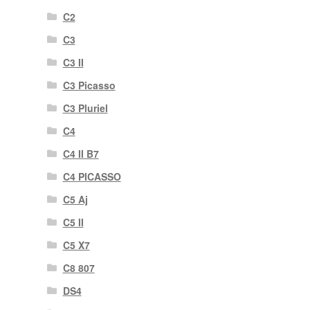
C2
C3
C3 II
C3 Picasso
C3 Pluriel
C4
C4 II B7
C4 PICASSO
C5 Aj
C5 II
C5 X7
C8 807
DS4