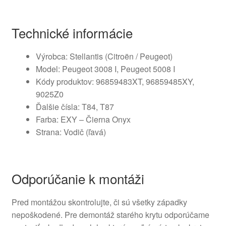
Technické informácie
Výrobca: Stellantis (Citroën / Peugeot)
Model: Peugeot 3008 I, Peugeot 5008 I
Kódy produktov: 96859483XT, 96859485XY,
9025Z0
Ďalšie čísla: T84, T87
Farba: EXY – Čierna Onyx
Strana: Vodič (ľavá)
Odporúčanie k montáži
Pred montážou skontrolujte, či sú všetky západky
nepoškodené. Pre demontáž starého krytu odporúčame