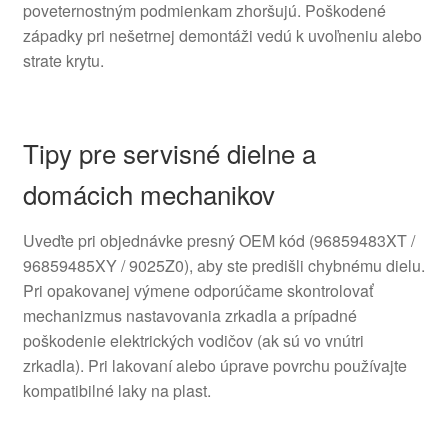
poveternostným podmienkam zhoršujú. Poškodené
západky pri nešetrnej demontáži vedú k uvoľneniu alebo
strate krytu.
Tipy pre servisné dielne a
domácich mechanikov
Uveďte pri objednávke presný OEM kód (96859483XT /
96859485XY / 9025Z0), aby ste predišli chybnému dielu.
Pri opakovanej výmene odporúčame skontrolovať
mechanizmus nastavovania zrkadla a prípadné
poškodenie elektrických vodičov (ak sú vo vnútri
zrkadla). Pri lakovaní alebo úprave povrchu používajte
kompatibilné laky na plast.