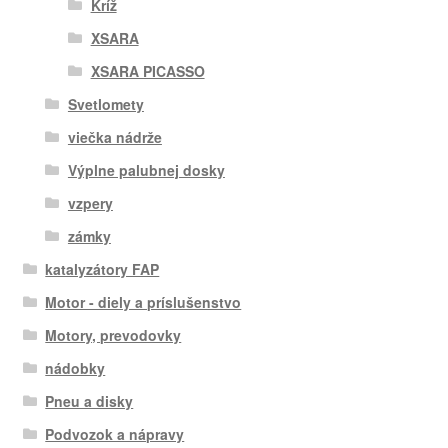
Kríž
XSARA
XSARA PICASSO
Svetlomety
viečka nádrže
Výplne palubnej dosky
vzpery
zámky
katalyzátory FAP
Motor - diely a príslušenstvo
Motory, prevodovky
nádobky
Pneu a disky
Podvozok a nápravy