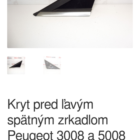
O nás
Obchodné podmienky
Ochrana osobních údajů
Platby
Pokladňa
Reklamace
Kryt pred ľavým
Reklamačný poriadok
spätným zrkadlom
Peugeot 3008 a 5008