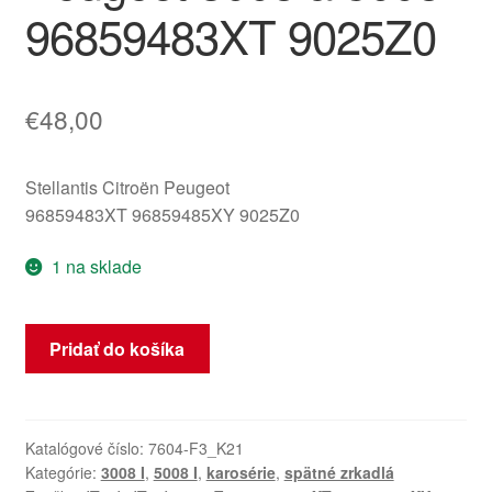
96859483XT 9025Z0
€
48,00
Stellantis Citroën Peugeot
96859483XT 96859485XY 9025Z0
1 na sklade
množstvo
Pridať do košíka
Kryt
pred
ľavým
spätným
Katalógové číslo:
7604-F3_K21
Kategórie:
3008 I
,
5008 I
,
karosérie
,
spätné zrkadlá
zrkadlom