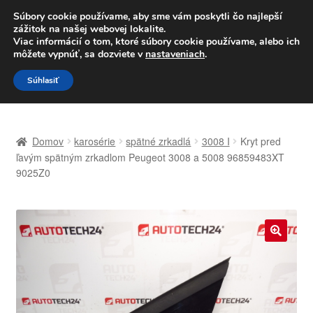
DOPRAVA od 6 EUR
Súbory cookie používame, aby sme vám poskytli čo najlepší
zážitok na našej webovej lokalite.
Po–Pi 09:00–16:00
233 221 276
Viac informácií o tom, ktoré súbory cookie používame, alebo ich
môžete vypnúť, sa dozviete v
nastaveniach
.
Preskočiť
Preskočiť
Menu
Súhlasiť
na
na
navigáciu
obsah
Domovská stránka
Domov
karosérie
spätné zrkadlá
3008 I
Kryt pred
Celosvetová preprava
ľavým spätným zrkadlom Peugeot 3008 a 5008 96859483XT
9025Z0
Doprava
Kontakt
🔍
Košík
Môj účet