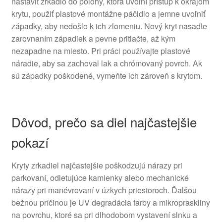
nastaviť zrkadlo do polohy, ktorá uvoľní prístup k okrajom
krytu, použiť plastové montážne páčidlo a jemne uvoľniť
západky, aby nedošlo k ich zlomeniu. Nový kryt nasaďte
zarovnaním západiek a pevne pritlačte, až kým
nezapadne na miesto. Pri práci používajte plastové
náradie, aby sa zachoval lak a chrómovaný povrch. Ak
sú západky poškodené, vymeňte ich zároveň s krytom.
Dôvod, prečo sa diel najčastejšie
pokazí
Kryty zrkadiel najčastejšie poškodzujú nárazy pri
parkovaní, odletujúce kamienky alebo mechanické
nárazy pri manévrovaní v úzkych priestoroch. Ďalšou
bežnou príčinou je UV degradácia farby a mikropraskliny
na povrchu, ktoré sa pri dlhodobom vystavení slnku a