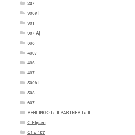
207
3008 I
301
307 Aj
308
4007
406
407
5008 I
508
607
BERLINGO I a II PARTNER I a II
C-Elysée
C1 a 107