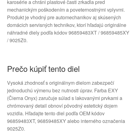
karosérie a chráni plastové časti zrkadla pred
mechanickým poškodením a poveternostnými vplyvmi.
Produkt je vhodný pre automechanikov aj skúsených
domácich servisných technikov, ktorí hľadajú originálne
náhradné diely podľa kódov 96859483XT / 96859485XY
/ 9025Z0.
Prečo kúpiť tento diel
Vysoká zhodnosť s originálnym dielom zabezpečí
jednoduchú výmenu bez nutnosti úprav. Farba EXY
(Čierna Onyx) zaručuje súlad s lakovanými prvkami a
chrómovaný detail obnoví pôvodný estetický dojem
vozidla. Hľadajte tento diel podľa OEM kódov
96859483XT, 96859485XY alebo interného označenia
9025Z0.