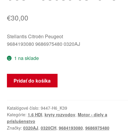
€
30,00
Stellantis Citroën Peugeot
9684193080 9686975480 0320AJ
1 na sklade
množstvo
Pridať do košíka
Kryt
rozvodov
Citroën
Peugeot
Katalógové číslo:
9447-H6_K39
Kategórie:
1.6 HDI
,
kryty rozvodov
,
Motor - diely a
1.6
príslušenstvo
HDi
Značky:
0320AJ
,
0320CH
,
9684193080
,
9686975480
9684193080