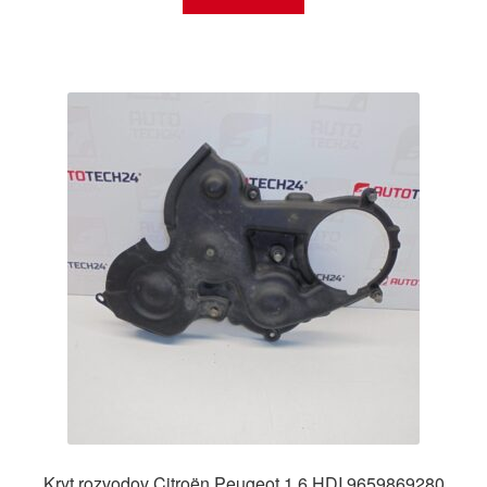
Kryt rozvodov Citroën Peugeot 1.6 HDI 9659869280