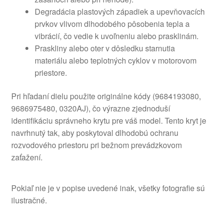
Degradácia plastových západiek a upevňovacích
prvkov vlivom dlhodobého pôsobenia tepla a
vibrácií, čo vedie k uvoľneniu alebo prasklinám.
Praskliny alebo oter v dôsledku starnutia
materiálu alebo teplotných cyklov v motorovom
priestore.
Pri hľadaní dielu použite originálne kódy (9684193080,
9686975480, 0320AJ), čo výrazne zjednoduší
identifikáciu správneho krytu pre váš model. Tento kryt je
navrhnutý tak, aby poskytoval dlhodobú ochranu
rozvodového priestoru pri bežnom prevádzkovom
zaťažení.
Pokiaľ nie je v popise uvedené inak, všetky fotografie sú
ilustračné.