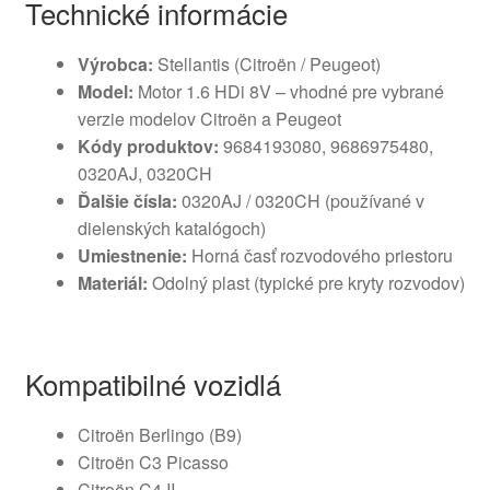
Technické informácie
Výrobca:
Stellantis (Citroën / Peugeot)
Model:
Motor 1.6 HDi 8V – vhodné pre vybrané
verzie modelov Citroën a Peugeot
Kódy produktov:
9684193080, 9686975480,
0320AJ, 0320CH
Ďalšie čísla:
0320AJ / 0320CH (používané v
dielenských katalógoch)
Umiestnenie:
Horná časť rozvodového priestoru
Materiál:
Odolný plast (typické pre kryty rozvodov)
Kompatibilné vozidlá
Citroën Berlingo (B9)
Citroën C3 Picasso
Citroën C4 II