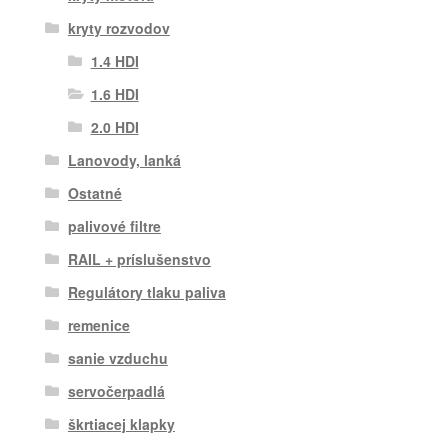
kryty rozvodov
1.4 HDI
1.6 HDI
2.0 HDI
Lanovody, lanká
Ostatné
palivové filtre
RAIL + príslušenstvo
Regulátory tlaku paliva
remenice
sanie vzduchu
servočerpadlá
škrtiacej klapky