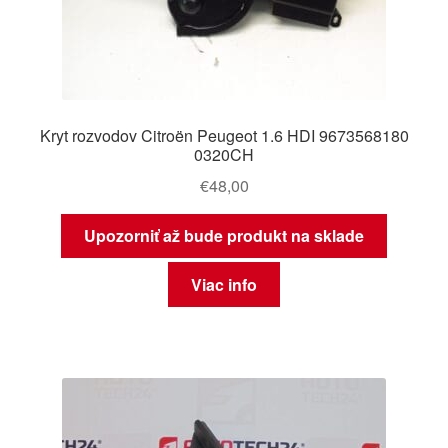
Kryt rozvodov Citroën Peugeot 1.6 HDI 9673568180
0320CH
€
48,00
Upozorniť až bude produkt na sklade
Viac info