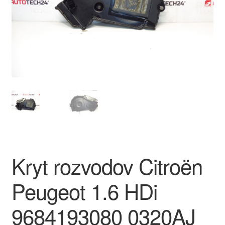
O nás
Obchodné podmienky
Ochrana osobních údajů
Platby
Pokladňa
Reklamace
Kryt rozvodov Citroën
Reklamačný poriadok
Peugeot 1.6 HDi
9684193080 0320AJ