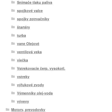
Snímače tlaku paliva
spojkové valce
spojky zotrvačníky
štartéry
turba
vane Olejové
ventilová veka
viečka
Vstrekovacie čerp. vysokotl.
vstreky
výfukové zvody
Výmenníky olej-voda
vývevy
Motory, prevodovky