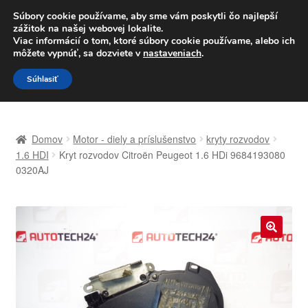
DOPRAVA od 6 EUR
Súbory cookie používame, aby sme vám poskytli čo najlepší
zážitok na našej webovej lokalite.
Po–Pi 09:00–16:00
233 221 276
Viac informácií o tom, ktoré súbory cookie používame, alebo ich
môžete vypnúť, sa dozviete v
nastaveniach
.
Preskočiť
Preskočiť
Menu
Súhlasiť
na
na
navigáciu
obsah
Domovská stránka
Domov
Motor - diely a príslušenstvo
kryty rozvodov
Celosvetová preprava
1.6 HDI
Kryt rozvodov Citroën Peugeot 1.6 HDi 9684193080
0320AJ
Doprava
Kontakt
🔍
Košík
Môj účet