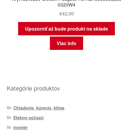
0320W4
€
42,00
Upozorniť až bude produkt na sklade
Viac info
Kategórie produktov
Chladenie, kúrenie, klíma
Elektro súčasti
interiér