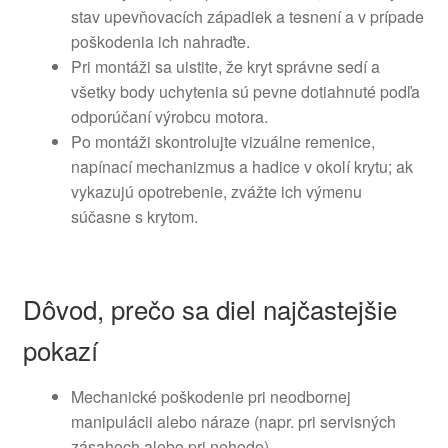
stav upevňovacích západiek a tesnení a v prípade
poškodenia ich nahraďte.
Pri montáži sa uistite, že kryt správne sedí a
všetky body uchytenia sú pevne dotiahnuté podľa
odporúčaní výrobcu motora.
Po montáži skontrolujte vizuálne remenice,
napínací mechanizmus a hadice v okolí krytu; ak
vykazujú opotrebenie, zvážte ich výmenu
súčasne s krytom.
Dôvod, prečo sa diel najčastejšie
pokazí
Mechanické poškodenie pri neodbornej
manipulácii alebo náraze (napr. pri servisných
zásahoch alebo pri nehode).