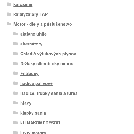
karosérie
katalyzátory FAP
Motor - diely a príslušenstvo
aktívne uhlie
alternátory
Chladič výfukových plynov
Držiaky silentbloky motora
Filtrboxy
hadica palivové
Hadice, trubky sania a turba
hlavy
klapky sania
kLIMAKOMPRESOR
kryty motora