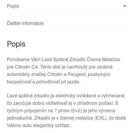
Popis
Ďalšie informácie
Popis
Ponúkame Vám Ľavé Spätné Zrkadlo Čierna Metalíza
pre Citroën C4. Tento diel je navrhnutý pre osobné
automobily značky Citroën a Peugeot, poskytujúc
bezpečnosť a pohodlnosť pri jazde.
Ľavé spätné zrkadlo je elektricky ovládané a vyhrievané,
čo zaručuje dobrú viditeľnosť aj v chladnom počasí. S
rýchlym pripojením na 7 pinov (5+2) je jeho výmena
jednoduchá. Zrkadlo je v čiernej metalíze (EXL), čo dodá
Vášmu autu elegantný vzhľad.