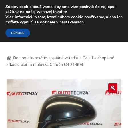
DOPRAVA od 6 EUR
Súbory cookie používame, aby sme vám poskytli čo najlepší
zážitok na našej webovej lokalite.
Po–Pi 09:00–16:00
233 221 276
Viac informácií o tom, ktoré súbory cookie používame, alebo ich
môžete vypnúť, sa dozviete v
nastaveniach
.
Preskočiť
Preskočiť
Menu
Súhlasiť
na
na
navigáciu
obsah
Domovská stránka
Domov
karosérie
spätné zrkadlá
C4
Ľavé spätné
Celosvetová preprava
zrkadlo čierna metalíza Citroën C4 8149EL
Doprava
Kontakt
🔍
Košík
Môj účet