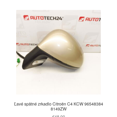
Ľavé spätné zrkadlo Citroën C4 KCW 96548384
8149ZW
€
48,00