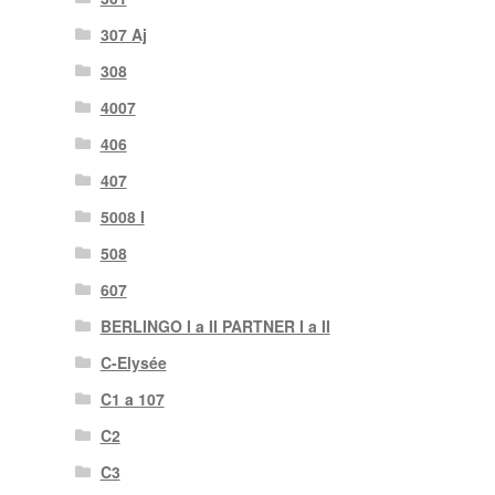
307 Aj
308
4007
406
407
5008 I
508
607
BERLINGO I a II PARTNER I a II
C-Elysée
C1 a 107
C2
C3