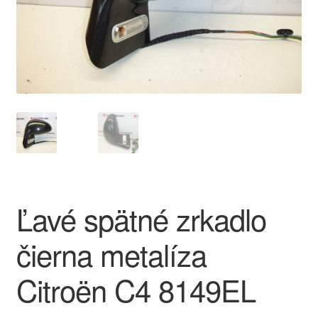
O nás
Obchodné podmienky
Ochrana osobních údajů
Platby
Pokladňa
Ľavé spätné zrkadlo
Reklamace
čierna metalíza
Reklamačný poriadok
Citroën C4 8149EL