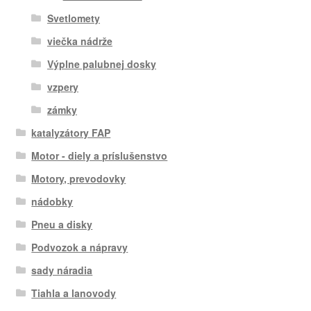
Svetlomety
viečka nádrže
Výplne palubnej dosky
vzpery
zámky
katalyzátory FAP
Motor - diely a príslušenstvo
Motory, prevodovky
nádobky
Pneu a disky
Podvozok a nápravy
sady náradia
Tiahla a lanovody