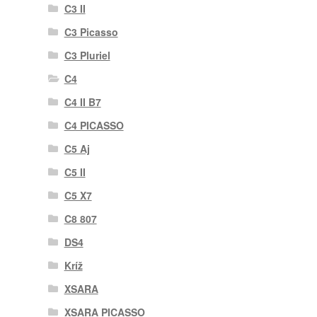
C3 II
C3 Picasso
C3 Pluriel
C4
C4 II B7
C4 PICASSO
C5 Aj
C5 II
C5 X7
C8 807
DS4
Kríž
XSARA
XSARA PICASSO