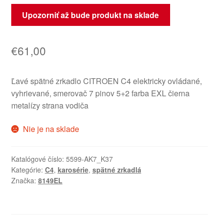
Upozorniť až bude produkt na sklade
€
61,00
Ľavé spätné zrkadlo CITROEN C4 elektricky ovládané,
vyhrievané, smerovač 7 pinov 5+2 farba EXL čierna
metalízy strana vodiča
Nie je na sklade
Katalógové číslo:
5599-AK7_K37
Kategórie:
C4
,
karosérie
,
spätné zrkadlá
Značka:
8149EL