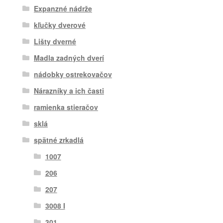
Expanzné nádrže
kľučky dverové
Lišty dverné
Madla zadných dverí
nádobky ostrekovačov
Nárazníky a ich časti
ramienka stieračov
sklá
spätné zrkadlá
1007
206
207
3008 I
301