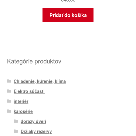
Pridať do košíka
Kategórie produktov
Chladenie, kúrenie, klíma
Elektro súčasti
interiér
karosérie
dorazy dverí
Držiaky rezervy