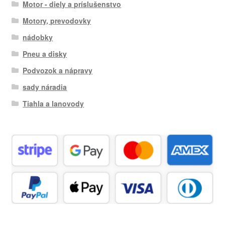
Motor - diely a príslušenstvo
Motory, prevodovky
nádobky
Pneu a disky
Podvozok a nápravy
sady náradia
Tiahla a lanovody