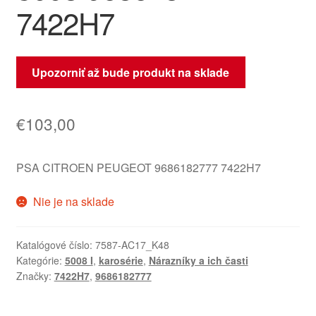
7422H7
Upozorniť až bude produkt na sklade
€
103,00
PSA CITROEN PEUGEOT 9686182777 7422H7
Nie je na sklade
Katalógové číslo:
7587-AC17_K48
Kategórie:
5008 I
,
karosérie
,
Nárazníky a ich časti
Značky:
7422H7
,
9686182777