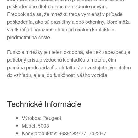
poškodeného dielu a jeho nahradenie novým.
Predpokladá sa, že mriežku treba vymieňať v prípade
poškodenia, ako sú praskliny alebo odreniny, ktoré môžu
vzniknúť pri nárazoch alebo pri častom kontakte s
predmetmi na ceste.
Funkcia mriežky je nielen ozdobná, ale tiež zabezpečuje
potrebný prístup vzduchu k chladiču a motoru, čím
pomáha predchádzať prehriatiu. Zainvestujete tým nielen
do vzhľadu, ale aj do funkčnosti vášho vozidla.
Technické Informácie
Výrobca: Peugeot
Model: 5008
Kódy produktov: 9686182777, 7422H7