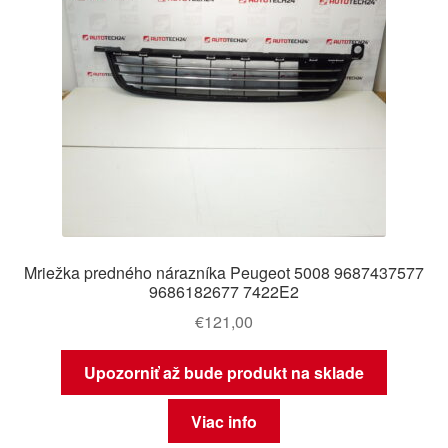
Mriežka predného nárazníka Peugeot 5008 9687437577
9686182677 7422E2
€
121,00
Upozorniť až bude produkt na sklade
Viac info