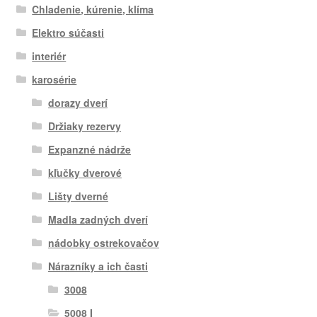
Chladenie, kúrenie, klíma
Elektro súčasti
interiér
karosérie
dorazy dverí
Držiaky rezervy
Expanzné nádrže
kľučky dverové
Lišty dverné
Madla zadných dverí
nádobky ostrekovačov
Nárazníky a ich časti
3008
5008 I