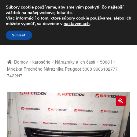
DOPRAVA od 6 EUR
Súbory cookie používame, aby sme vám poskytli čo najlepší
zážitok na našej webovej lokalite.
Po–Pi 09:00–16:00
233 221 276
Viac informácií o tom, ktoré súbory cookie používame, alebo ich
môžete vypnúť, sa dozviete v
nastaveniach
.
Preskočiť
Preskočiť
Menu
Súhlasiť
na
na
navigáciu
obsah
Domovská stránka
Domov
karosérie
Nárazníky a ich časti
5008 I
Celosvetová preprava
Mriežka Predného Nárazníka Peugeot 5008 9686182777
7422H7
Doprava
Kontakt
🔍
Košík
Môj účet