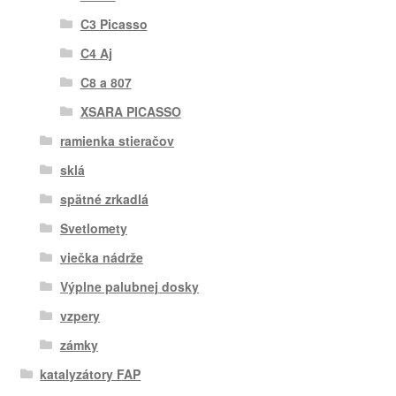
C3 Picasso
C4 Aj
C8 a 807
XSARA PICASSO
ramienka stieračov
sklá
spätné zrkadlá
Svetlomety
viečka nádrže
Výplne palubnej dosky
vzpery
zámky
katalyzátory FAP