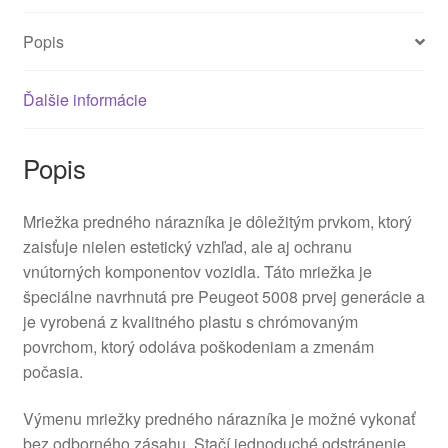
Popis
Ďalšie informácie
Popis
Mriežka predného nárazníka je dôležitým prvkom, ktorý
zaisťuje nielen estetický vzhľad, ale aj ochranu
vnútorných komponentov vozidla. Táto mriežka je
špeciálne navrhnutá pre Peugeot 5008 prvej generácie a
je vyrobená z kvalitného plastu s chrómovaným
povrchom, ktorý odoláva poškodeniam a zmenám
počasia.
Výmenu mriežky predného nárazníka je možné vykonať
bez odborného zásahu. Stačí jednoduché odstránenie