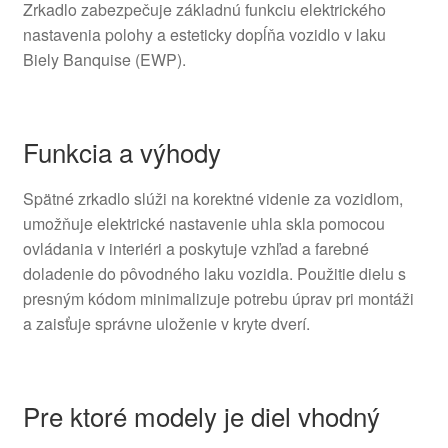
Zrkadlo zabezpečuje základnú funkciu elektrického
nastavenia polohy a esteticky dopĺňa vozidlo v laku
Biely Banquise (EWP).
Funkcia a výhody
Spätné zrkadlo slúži na korektné videnie za vozidlom,
umožňuje elektrické nastavenie uhla skla pomocou
ovládania v interiéri a poskytuje vzhľad a farebné
doladenie do pôvodného laku vozidla. Použitie dielu s
presným kódom minimalizuje potrebu úprav pri montáži
a zaisťuje správne uloženie v kryte dverí.
Pre ktoré modely je diel vhodný