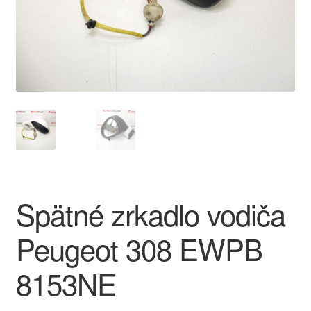
O nás
Obchodné podmienky
Ochrana osobních údajů
Platby
Pokladňa
Spätné zrkadlo vodiča
Reklamace
Peugeot 308 EWPB
Reklamačný poriadok
8153NE