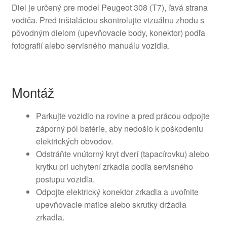
Diel je určený pre model Peugeot 308 (T7), ľavá strana
vodiča. Pred inštaláciou skontrolujte vizuálnu zhodu s
pôvodným dielom (upevňovacie body, konektor) podľa
fotografií alebo servisného manuálu vozidla.
Montáž
Parkujte vozidlo na rovine a pred prácou odpojte
záporný pól batérie, aby nedošlo k poškodeniu
elektrických obvodov.
Odstráňte vnútorný kryt dverí (tapacírovku) alebo
krytku pri uchytení zrkadla podľa servisného
postupu vozidla.
Odpojte elektrický konektor zrkadla a uvoľnite
upevňovacie matice alebo skrutky držadla
zrkadla.