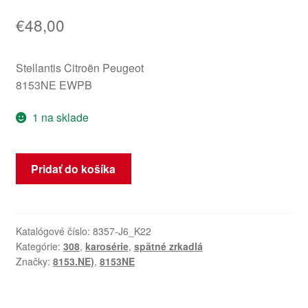
€
48,00
Stellantis Citroën Peugeot
8153NE EWPB
1 na sklade
množstvo
Pridať do košíka
Spätné
zrkadlo
vodiča
Peugeot
Katalógové číslo:
8357-J6_K22
Kategórie:
308
,
karosérie
,
spätné zrkadlá
308
Značky:
8153.NE)
,
8153NE
EWPB
8153NE