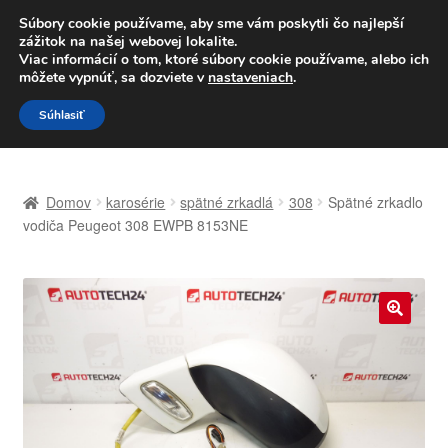
DOPRAVA od 6 EUR
Súbory cookie používame, aby sme vám poskytli čo najlepší
zážitok na našej webovej lokalite.
Po–Pi 09:00–16:00
233 221 276
Viac informácií o tom, ktoré súbory cookie používame, alebo ich
môžete vypnúť, sa dozviete v
nastaveniach
.
Preskočiť
Preskočiť
Menu
Súhlasiť
na
na
navigáciu
obsah
Domovská stránka
Domov
karosérie
spätné zrkadlá
308
Spätné zrkadlo
Celosvetová preprava
vodiča Peugeot 308 EWPB 8153NE
Doprava
Kontakt
🔍
Košík
Môj účet