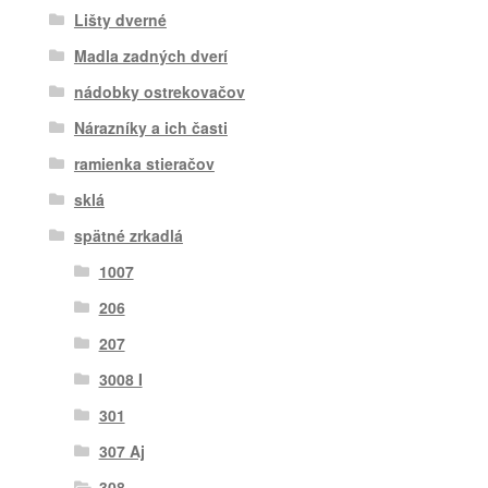
Lišty dverné
Madla zadných dverí
nádobky ostrekovačov
Nárazníky a ich časti
ramienka stieračov
sklá
spätné zrkadlá
1007
206
207
3008 I
301
307 Aj
308