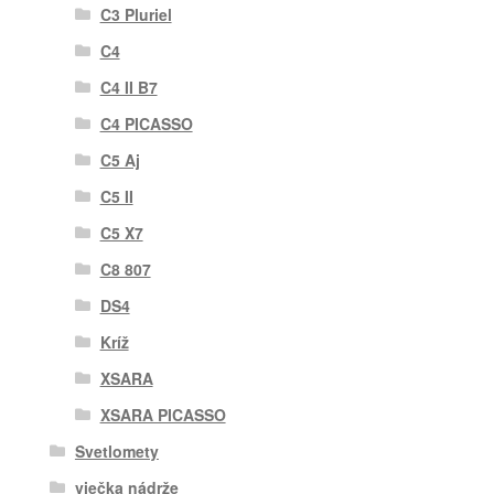
C3 Pluriel
C4
C4 II B7
C4 PICASSO
C5 Aj
C5 II
C5 X7
C8 807
DS4
Kríž
XSARA
XSARA PICASSO
Svetlomety
viečka nádrže