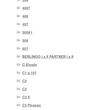
4007
406
407
5008 I
508
607
BERLINGO I a II PARTNER I a II
C-Elysée
C1 a 107
C2
C3
C3 II
C3 Picasso