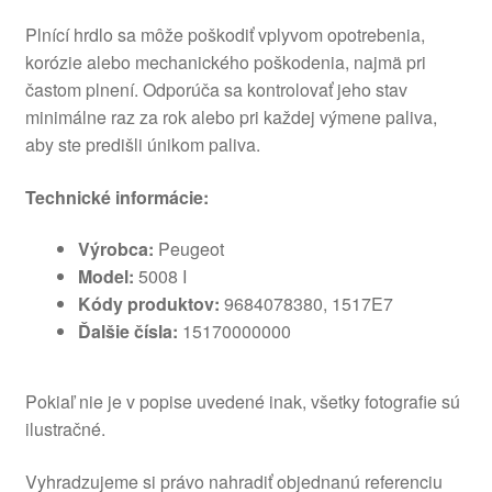
Plnící hrdlo sa môže poškodiť vplyvom opotrebenia,
korózie alebo mechanického poškodenia, najmä pri
častom plnení. Odporúča sa kontrolovať jeho stav
minimálne raz za rok alebo pri každej výmene paliva,
aby ste predišli únikom paliva.
Technické informácie:
Výrobca:
Peugeot
Model:
5008 I
Kódy produktov:
9684078380, 1517E7
Ďalšie čísla:
15170000000
Pokiaľ nie je v popise uvedené inak, všetky fotografie sú
ilustračné.
Vyhradzujeme si právo nahradiť objednanú referenciu