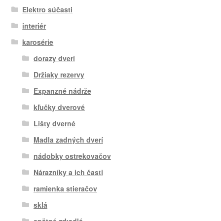
Elektro súčasti
interiér
karosérie
dorazy dverí
Držiaky rezervy
Expanzné nádrže
kľučky dverové
Lišty dverné
Madla zadných dverí
nádobky ostrekovačov
Nárazníky a ich časti
ramienka stieračov
sklá