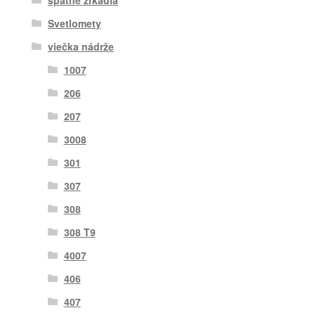
spätné zrkadlá
Svetlomety
viečka nádrže
1007
206
207
3008
301
307
308
308 T9
4007
406
407