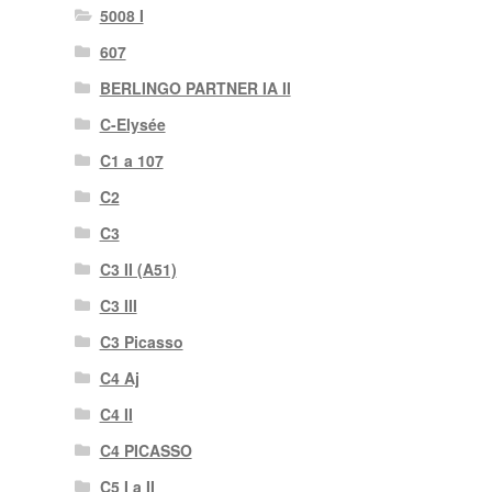
5008 I
607
BERLINGO PARTNER IA II
C-Elysée
C1 a 107
C2
C3
C3 II (A51)
C3 III
C3 Picasso
C4 Aj
C4 II
C4 PICASSO
C5 I a II