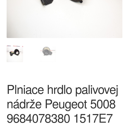
O nás
Obchodné podmienky
Ochrana osobních údajů
Platby
Pokladňa
Plniace hrdlo palivovej
Reklamace
nádrže Peugeot 5008
Reklamačný poriadok
9684078380 1517E7