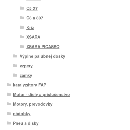
C5 X7
C8 a 807
Kríž
XSARA
XSARA PICASSO
Výplne palubnej dosky
vzpery
zámky
katalyzátory FAP
Motor - diely a príslušenstvo
Motory, prevodovky
nádobky
Pneu a disky