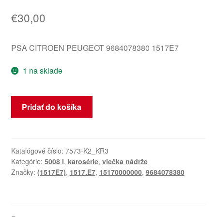
€
30,00
PSA CITROEN PEUGEOT 9684078380 1517E7
1 na sklade
množstvo
Pridať do košíka
Plniace
hrdlo
palivovej
nádrže
Katalógové číslo:
7573-K2_KR3
Kategórie:
5008 I
,
karosérie
,
viečka nádrže
Peugeot
Značky:
(1517E7)
,
1517.E7
,
15170000000
,
9684078380
5008
9684078380
1517E7