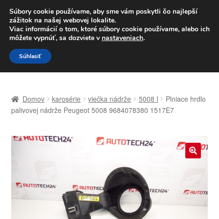
DOPRAVA od 6 EUR
Súbory cookie používame, aby sme vám poskytli čo najlepší
zážitok na našej webovej lokalite.
Po–Pi 09:00–16:00
233 221 276
Viac informácií o tom, ktoré súbory cookie používame, alebo ich
môžete vypnúť, sa dozviete v
nastaveniach
.
Preskočiť
Preskočiť
Menu
Súhlasiť
na
na
navigáciu
obsah
Domovská stránka
Domov
karosérie
viečka nádrže
5008 I
Plniace hrdlo
Celosvetová preprava
palivovej nádrže Peugeot 5008 9684078380 1517E7
Doprava
Kontakt
🔍
Košík
Môj účet