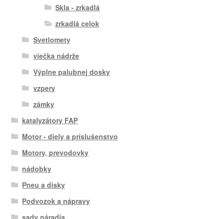
Skla - zrkadlá
zrkadlá celok
Svetlomety
viečka nádrže
Výplne palubnej dosky
vzpery
zámky
katalyzátory FAP
Motor - diely a príslušenstvo
Motory, prevodovky
nádobky
Pneu a disky
Podvozok a nápravy
sady náradia