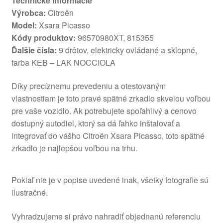
Technické informácie
Výrobca:
Citroën
Model:
Xsara Picasso
Kódy produktov:
96570980XT, 815355
Ďalšie čísla:
9 drôtov, elektricky ovládané a sklopné,
farba KEB – LAK NOCCIOLA
Díky precíznemu prevedeniu a otestovaným
vlastnostiam je toto pravé spätné zrkadlo skvelou voľbou
pre vaše vozidlo. Ak potrebujete spoľahlivý a cenovo
dostupný autodiel, ktorý sa dá ľahko inštalovať a
integrovať do vášho Citroën Xsara Picasso, toto spätné
zrkadlo je najlepšou voľbou na trhu.
Pokiaľ nie je v popise uvedené inak, všetky fotografie sú
ilustračné.
Vyhradzujeme si právo nahradiť objednanú referenciu