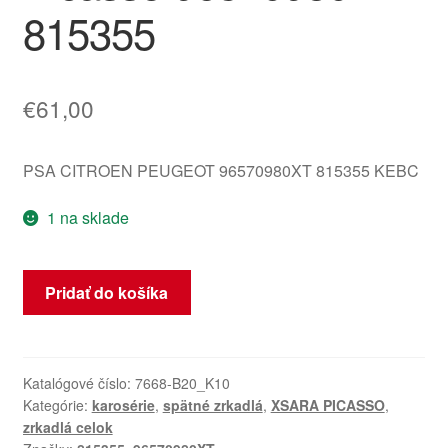
815355
€
61,00
PSA CITROEN PEUGEOT 96570980XT 815355 KEBC
1 na sklade
množstvo
Pridať do košíka
Pravé
Zrkadlo
Spätné
KEBC
Katalógové číslo:
7668-B20_K10
Kategórie:
karosérie
,
spätné zrkadlá
,
XSARA PICASSO
,
Citroën
zrkadlá celok
Xsara