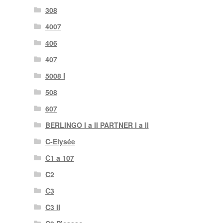
308
4007
406
407
5008 I
508
607
BERLINGO I a II PARTNER I a II
C-Elysée
C1 a 107
C2
C3
C3 II