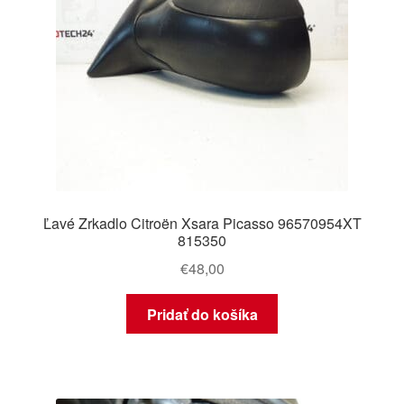
Ľavé Zrkadlo Citroën Xsara Picasso 96570954XT
815350
€
48,00
Pridať do košíka