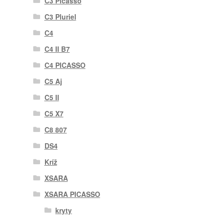
C3 Picasso
C3 Pluriel
C4
C4 II B7
C4 PICASSO
C5 Aj
C5 II
C5 X7
C8 807
DS4
Kríž
XSARA
XSARA PICASSO
kryty