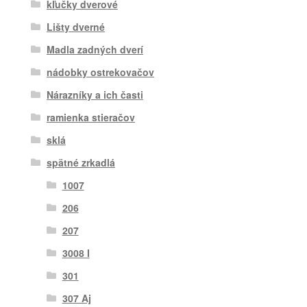
kľučky dverové
Lišty dverné
Madla zadných dverí
nádobky ostrekovačov
Nárazníky a ich časti
ramienka stieračov
sklá
spätné zrkadlá
1007
206
207
3008 I
301
307 Aj