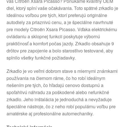
váš Citroën Xsara Picasso? Ponúkame kvalitný OEM
diel, ktorý splní vaše očakávania. Toto spätné zrkadlo je
ideálnou voľbou pre tých, ktorí preferujú originálne
autodiely za priaznivú cenu, a je špeciálne navrhnuté
pre modely Citroën Xsara Picasso. Vďaka elektrickému
ovládaniu a sklopnej funkcii poskytuje výbornú
praktičnosť a komfort počas jazdy. Zrkadlo obsahuje 9
drôtov pre zapojenie a bolo starostlivo testované, aby
splnilo všetky funkčné požiadavky.
Zrkadlo je vo veľmi dobrom stave s miernymi známkami
používania na čiernom ráme, čo ho robí ideálnym
riešením pre tých, čo hľadajú cenovo dostupnú a
spoľahlivú náhradu za poškodené alebo nefunkčné
zrkadlo. Jeho inštalácia je jednoduchá a nevyžaduje
špeciálne nástroje, čo z neho robí populárnu voľbu pre
amatérske aj profesionálne automechaniky.