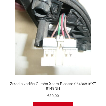
Zrkadlo vodiča Citroën Xsara Picasso 96484816XT
8149NH
€
30,00