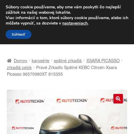
DOPRAVA od 6 EUR
Súbory cookie používame, aby sme vám poskytli čo najlepší
zážitok na našej webovej lokalite.
Po–Pi 09:00–16:00
233 221 276
Viac informácií o tom, ktoré súbory cookie používame, alebo ich
môžete vypnúť, sa dozviete v
nastaveniach
.
Preskočiť
Preskočiť
Menu
Súhlasiť
na
na
navigáciu
obsah
Domovská stránka
Domov
karosérie
spätné zrkadlá
XSARA PICASSO
Celosvetová preprava
zrkadlá celok
Pravé Zrkadlo Spätné KEBC Citroën Xsara
Picasso 96570980XT 815355
Doprava
Kontakt
🔍
Košík
Môj účet