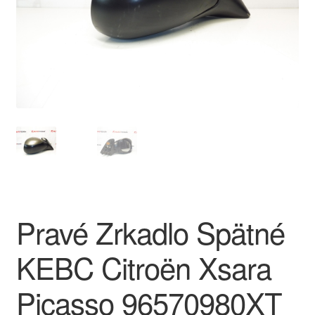
O nás
Obchodné podmienky
Ochrana osobních údajů
Platby
Pokladňa
Reklamace
Pravé Zrkadlo Spätné
Reklamačný poriadok
KEBC Citroën Xsara
Picasso 96570980XT