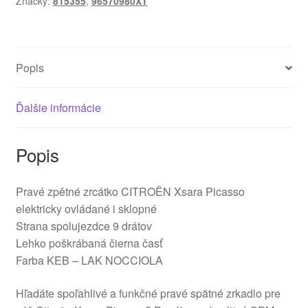
Značky:
815355
,
96570980XT
Picasso
96570980XT
815355
Popis
Ďalšie informácie
Popis
Pravé zpětné zrcátko CITROËN Xsara Picasso
elektricky ovládané i sklopné
Strana spolujezdce 9 drátov
Lehko poškrábaná čierna časť
Farba KEB – LAK NOCCIOLA
Hľadáte spoľahlivé a funkčné pravé spätné zrkadlo pre