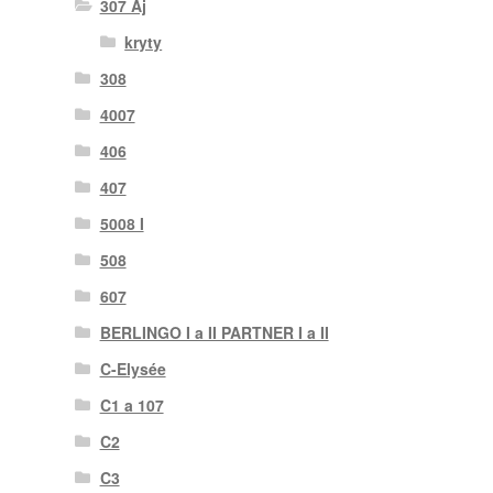
307 Aj
kryty
308
4007
406
407
5008 I
508
607
BERLINGO I a II PARTNER I a II
C-Elysée
C1 a 107
C2
C3