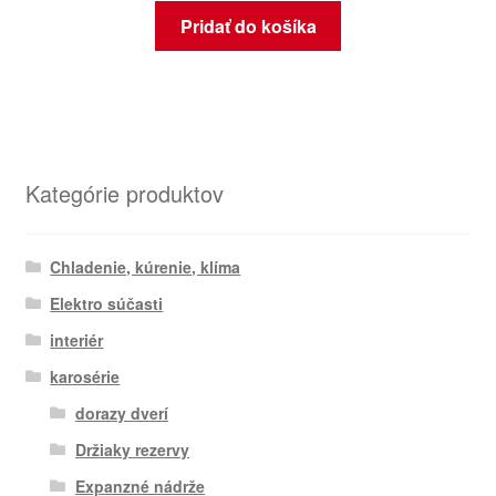
Pridať do košíka
Kategórie produktov
Chladenie, kúrenie, klíma
Elektro súčasti
interiér
karosérie
dorazy dverí
Držiaky rezervy
Expanzné nádrže