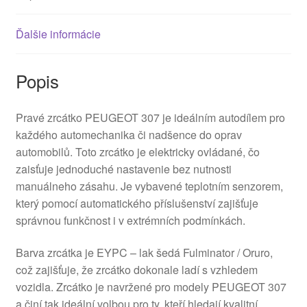
Ďalšie informácie
Popis
Pravé zrcátko PEUGEOT 307 je ideálním autodílem pro
každého automechanika či nadšence do oprav
automobilů. Toto zrcátko je elektricky ovládané, čo
zaisťuje jednoduché nastavenie bez nutnosti
manuálneho zásahu. Je vybavené teplotním senzorem,
který pomocí automatického příslušenství zajišťuje
správnou funkčnost i v extrémních podmínkách.
Barva zrcátka je EYPC – lak šedá Fulminator / Oruro,
což zajišťuje, že zrcátko dokonale ladí s vzhledem
vozidla. Zrcátko je navržené pro modely PEUGEOT 307
a činí tak ideální volbou pro ty, kteří hledají kvalitní