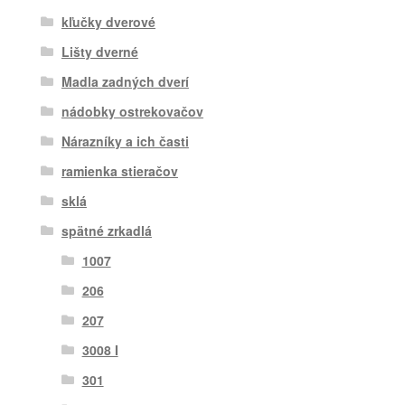
kľučky dverové
Lišty dverné
Madla zadných dverí
nádobky ostrekovačov
Nárazníky a ich časti
ramienka stieračov
sklá
spätné zrkadlá
1007
206
207
3008 I
301