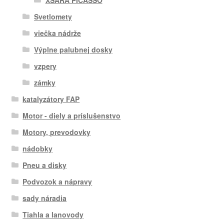
Svetlomety
viečka nádrže
Výplne palubnej dosky
vzpery
zámky
katalyzátory FAP
Motor - diely a príslušenstvo
Motory, prevodovky
nádobky
Pneu a disky
Podvozok a nápravy
sady náradia
Tiahla a lanovody