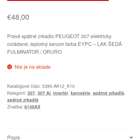
€
48,00
Pravé spätné zrkadlo PEUGEOT 307 elektricky
ovládané, teplotný senzor farba EYPC – LAK ŠEDÁ
FULMINATOR / ORURO
Nie je na sklade
Katalógové číslo:
5380-AK12_K10
Kategórií:
307
,
307 Aj
,
interiér
,
karosérie
,
spätné zrkadlá
,
spätné zrkadlá
Značka:
8149AX
Popis