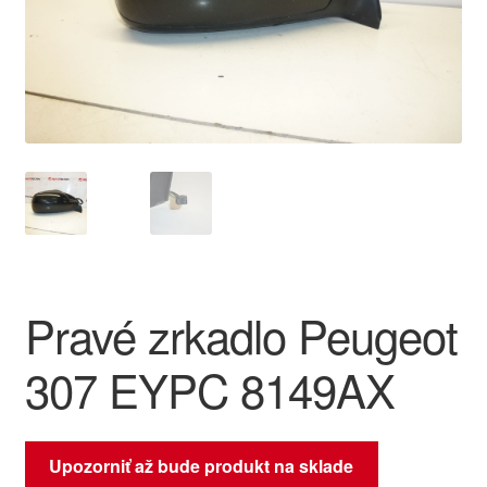
O nás
Obchodné podmienky
Ochrana osobních údajů
Platby
Pokladňa
Pravé zrkadlo Peugeot
Reklamace
307 EYPC 8149AX
Reklamačný poriadok
Upozorniť až bude produkt na sklade