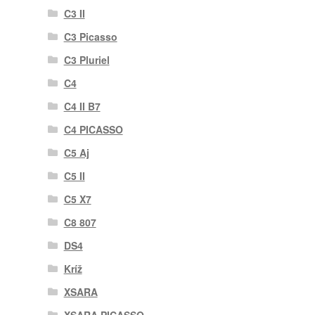
C3 II
C3 Picasso
C3 Pluriel
C4
C4 II B7
C4 PICASSO
C5 Aj
C5 II
C5 X7
C8 807
DS4
Kríž
XSARA
XSARA PICASSO