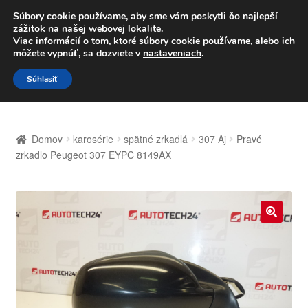
DOPRAVA od 6 EUR
Súbory cookie používame, aby sme vám poskytli čo najlepší
zážitok na našej webovej lokalite.
Po–Pi 09:00–16:00
233 221 276
Viac informácií o tom, ktoré súbory cookie používame, alebo ich
môžete vypnúť, sa dozviete v
nastaveniach
.
Preskočiť
Preskočiť
Menu
Súhlasiť
na
na
navigáciu
obsah
Domovská stránka
Domov
karosérie
spätné zrkadlá
307 Aj
Pravé
Celosvetová preprava
zrkadlo Peugeot 307 EYPC 8149AX
Doprava
Kontakt
🔍
Košík
Môj účet