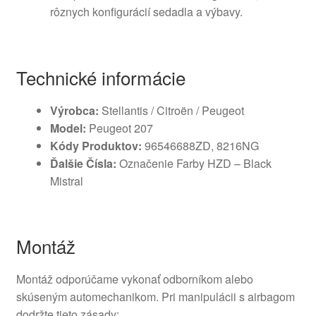
rôznych konfigurácií sedadla a výbavy.
Technické informácie
Výrobca:
Stellantis / Citroën / Peugeot
Model:
Peugeot 207
Kódy Produktov:
96546688ZD, 8216NG
Ďalšie Čísla:
Označenie Farby HZD – Black
Mistral
Montáž
Montáž odporúčame vykonať odborníkom alebo
skúseným automechanikom. Pri manipulácii s airbagom
dodržte tieto zásady: