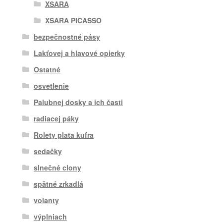
XSARA
XSARA PICASSO
bezpečnostné pásy
Lakťovej a hlavové opierky
Ostatné
osvetlenie
Palubnej dosky a ich časti
radiacej páky
Rolety plata kufra
sedačky
slnečné clony
spätné zrkadlá
volanty
výplniach