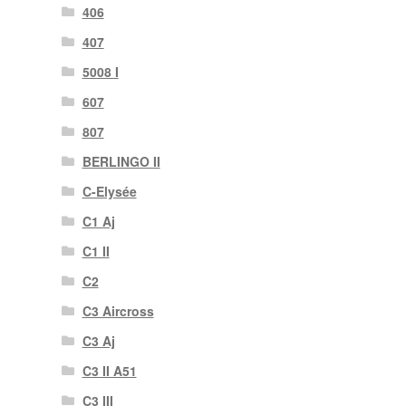
406
407
5008 I
607
807
BERLINGO II
C-Elysée
C1 Aj
C1 II
C2
C3 Aircross
C3 Aj
C3 II A51
C3 III