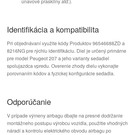
únavové praskliny atď.).
Identifikácia a kompatibilita
Pri objednávaní využite kódy Produktov 96546688ZD a
8216NG pre rýchlu identifikáciu. Diel je určený primárne
pre model Peugeot 207 a jeho varianty sedadiel
spolujazdca vpredu. Overenie zhody dielu vykonajte
porovnaním kódov a fyzickej konfigurácie sedadla.
Odporúčanie
V prípade výmeny airbagu dbajte na presné dodržanie
montážneho postupu výrobcu vozidla, použitie vhodných
náradí a kontrolu elektrického obvodu airbagu po