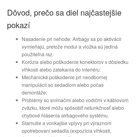
Dôvod, prečo sa diel najčastejšie
pokazí
Nasadenie pri nehode: Airbagy sa po aktivácii
vymieňajú, pretože modul a vložka sú jediná
použiteľná raz.
Korózia alebo poškodenie konektorov v dôsledku
vlhkosti alebo zatekania do interiéru.
Mechanické poškodenie pri neodbornej
manipulácii so sedadlom alebo počas
demontáže.
Problémy so snímačmi alebo vodičmi v káblovom
zväzku, ktoré môžu spôsobiť nefunkčnosť alebo
chybové hlásenia airbagového systému.
Starnutie a vonkajšie vplyvy pri výraznom
opotrebovaní sedadla (expozícia vlhkosti,