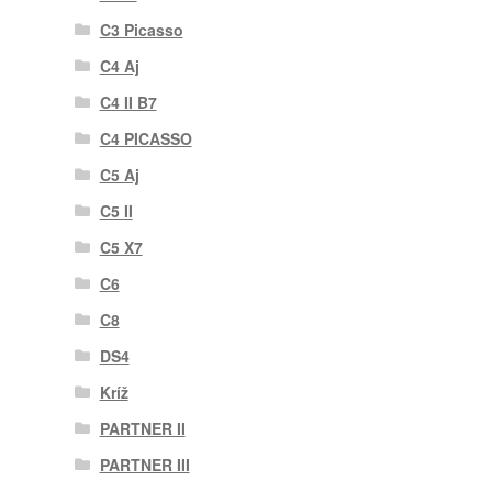
C3 Picasso
C4 Aj
C4 II B7
C4 PICASSO
C5 Aj
C5 II
C5 X7
C6
C8
DS4
Kríž
PARTNER II
PARTNER III