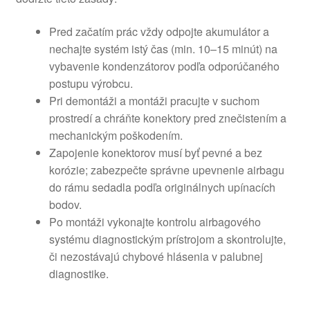
Pred začatím prác vždy odpojte akumulátor a
nechajte systém istý čas (min. 10–15 minút) na
vybavenie kondenzátorov podľa odporúčaného
postupu výrobcu.
Pri demontáži a montáži pracujte v suchom
prostredí a chráňte konektory pred znečistením a
mechanickým poškodením.
Zapojenie konektorov musí byť pevné a bez
korózie; zabezpečte správne upevnenie airbagu
do rámu sedadla podľa originálnych upínacích
bodov.
Po montáži vykonajte kontrolu airbagového
systému diagnostickým prístrojom a skontrolujte,
či nezostávajú chybové hlásenia v palubnej
diagnostike.