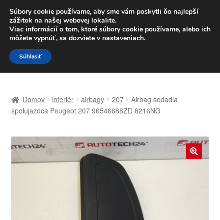
DOPRAVA od 6 EUR
Súbory cookie používame, aby sme vám poskytli čo najlepší
zážitok na našej webovej lokalite.
Po–Pi 09:00–16:00
233 221 276
Viac informácií o tom, ktoré súbory cookie používame, alebo ich
môžete vypnúť, sa dozviete v
nastaveniach
.
Preskočiť
Preskočiť
Menu
Súhlasiť
na
na
navigáciu
obsah
Domovská stránka
Domov
interiér
airbagy
207
Airbag sedadla
Celosvetová preprava
spolujazdca Peugeot 207 96546688ZD 8216NG
Doprava
Kontakt
🔍
Košík
Môj účet