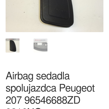
O nás
Obchodné podmienky
Ochrana osobních údajů
Platby
Pokladňa
Airbag sedadla
Reklamace
spolujazdca Peugeot
Reklamačný poriadok
207 96546688ZD