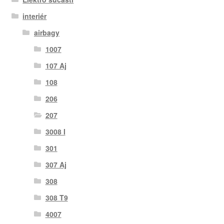
interiér
airbagy
1007
107 Aj
108
206
207
3008 I
301
307 Aj
308
308 T9
4007