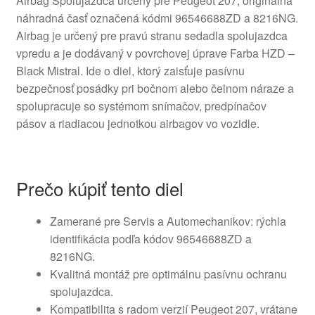
Airbag Spolujazdca určený pre Peugeot 207, originálna
náhradná časť označená kódmi 96546688ZD a 8216NG.
Airbag je určený pre pravú stranu sedadla spolujazdca
vpredu a je dodávaný v povrchovej úprave Farba HZD –
Black Mistral. Ide o diel, ktorý zaisťuje pasívnu
bezpečnosť posádky pri bočnom alebo čelnom náraze a
spolupracuje so systémom snímačov, predpínačov
pásov a riadiacou jednotkou airbagov vo vozidle.
Prečo kúpiť tento diel
Zamerané pre Servis a Automechanikov: rýchla
identifikácia podľa kódov 96546688ZD a
8216NG.
Kvalitná montáž pre optimálnu pasívnu ochranu
spolujazdca.
Kompatibilita s radom verzií Peugeot 207, vrátane