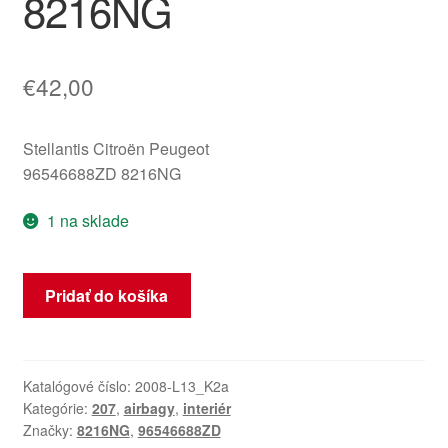
8216NG
€
42,00
Stellantis Citroën Peugeot
96546688ZD 8216NG
1 na sklade
množstvo
Pridať do košíka
Airbag
sedadla
spolujazdca
Peugeot
Katalógové číslo:
2008-L13_K2a
Kategórie:
207
,
airbagy
,
interiér
207
Značky:
8216NG
,
96546688ZD
96546688ZD