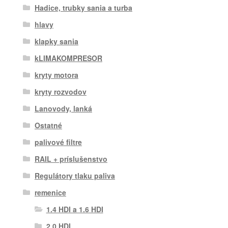
Hadice, trubky sania a turba
hlavy
klapky sania
kLIMAKOMPRESOR
kryty motora
kryty rozvodov
Lanovody, lanká
Ostatné
palivové filtre
RAIL + príslušenstvo
Regulátory tlaku paliva
remenice
1.4 HDI a 1.6 HDI
2.0 HDI