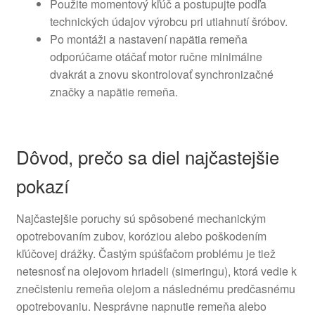
Použite momentový kľúč a postupujte podľa
technických údajov výrobcu pri utiahnutí šróbov.
Po montáži a nastavení napätia remeňa
odporúčame otáčať motor ručne minimálne
dvakrát a znovu skontrolovať synchronizačné
značky a napätie remeňa.
Dôvod, prečo sa diel najčastejšie
pokazí
Najčastejšie poruchy sú spôsobené mechanickým
opotrebovaním zubov, koróziou alebo poškodením
kľúčovej drážky. Častým spúšťačom problému je tiež
netesnosť na olejovom hriadeli (simeringu), ktorá vedie k
znečisteniu remeňa olejom a následnému predčasnému
opotrebovaniu. Nesprávne napnutie remeňa alebo