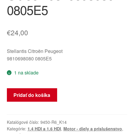
0805E5
€
24,00
Stellantis Citroën Peugeot
9810698080 0805E5
1 na sklade
množstvo
Pridať do košíka
Remenica
kľukového
hriadeľa
1.6
Katalógové číslo:
9450-R6_K14
Kategórie:
1.4 HDI a 1.6 HDI
,
Motor - diely a príslušenstvo
,
HDi