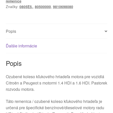
remenice
Citroën
Značky:
0805E5.
,
80500000
,
9810698080
9810698080
0805E5
Popis
Ďalšie informácie
Popis
Ozubené koleso kľukového hriadeľa motora pre vozidlá
Citroën a Peugeot s motormi 1.4 HDI a 1.6 HDI. Pastorek
rozvodu motora.
Táto remenica / ozubené koleso kľukového hriadeľa je
určená pre špecifické benzínové/dieselové motory radu