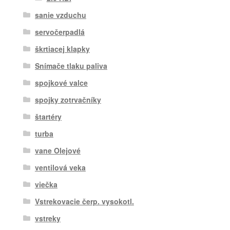
sanie vzduchu
servočerpadlá
škrtiacej klapky
Snímače tlaku paliva
spojkové valce
spojky zotrvačníky
štartéry
turba
vane Olejové
ventilová veka
viečka
Vstrekovacie čerp. vysokotl.
vstreky