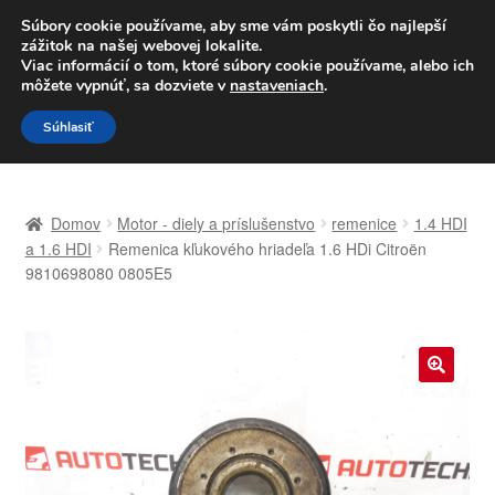
DOPRAVA od 6 EUR
Súbory cookie používame, aby sme vám poskytli čo najlepší
zážitok na našej webovej lokalite.
Po–Pi 09:00–16:00
233 221 276
Viac informácií o tom, ktoré súbory cookie používame, alebo ich
môžete vypnúť, sa dozviete v
nastaveniach
.
Preskočiť
Preskočiť
Menu
Súhlasiť
na
na
navigáciu
obsah
Domovská stránka
Domov
Motor - diely a príslušenstvo
remenice
1.4 HDI
Celosvetová preprava
a 1.6 HDI
Remenica kľukového hriadeľa 1.6 HDi Citroën
9810698080 0805E5
Doprava
Kontakt
🔍
Košík
Môj účet