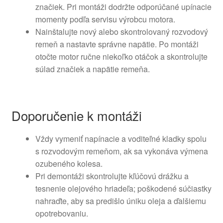
značiek. Pri montáži dodržte odporúčané upínacie
momenty podľa servisu výrobcu motora.
Nainštalujte nový alebo skontrolovaný rozvodový
remeň a nastavte správne napätie. Po montáži
otočte motor ručne niekoľko otáčok a skontrolujte
súlad značiek a napätie remeňa.
Doporučenie k montáži
Vždy vymeniť napínacie a voditeľné kladky spolu
s rozvodovým remeňom, ak sa vykonáva výmena
ozubeného kolesa.
Pri demontáži skontrolujte kľúčovú drážku a
tesnenie olejového hriadeľa; poškodené súčiastky
nahraďte, aby sa predišlo úniku oleja a ďalšiemu
opotrebovaniu.