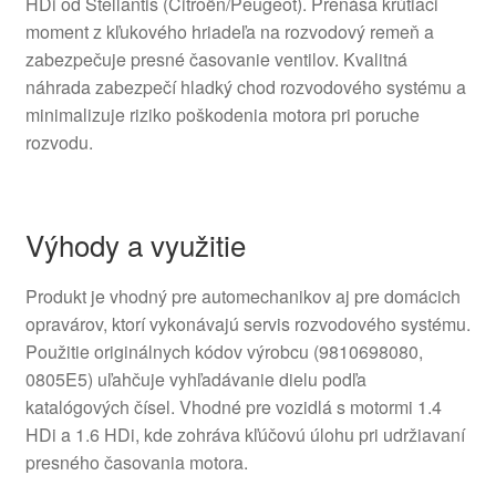
HDi od Stellantis (Citroën/Peugeot). Prenáša krútiaci
moment z kľukového hriadeľa na rozvodový remeň a
zabezpečuje presné časovanie ventilov. Kvalitná
náhrada zabezpečí hladký chod rozvodového systému a
minimalizuje riziko poškodenia motora pri poruche
rozvodu.
Výhody a využitie
Produkt je vhodný pre automechanikov aj pre domácich
opravárov, ktorí vykonávajú servis rozvodového systému.
Použitie originálnych kódov výrobcu (9810698080,
0805E5) uľahčuje vyhľadávanie dielu podľa
katalógových čísel. Vhodné pre vozidlá s motormi 1.4
HDi a 1.6 HDi, kde zohráva kľúčovú úlohu pri udržiavaní
presného časovania motora.