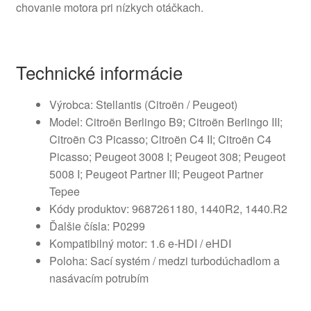
chovanie motora pri nízkych otáčkach.
Technické informácie
Výrobca: Stellantis (Citroën / Peugeot)
Model: Citroën Berlingo B9; Citroën Berlingo III;
Citroën C3 Picasso; Citroën C4 II; Citroën C4
Picasso; Peugeot 3008 I; Peugeot 308; Peugeot
5008 I; Peugeot Partner III; Peugeot Partner
Tepee
Kódy produktov: 9687261180, 1440R2, 1440.R2
Ďalšie čísla: P0299
Kompatibilný motor: 1.6 e‑HDI / eHDI
Poloha: Sací systém / medzi turbodúchadlom a
nasávacím potrubím