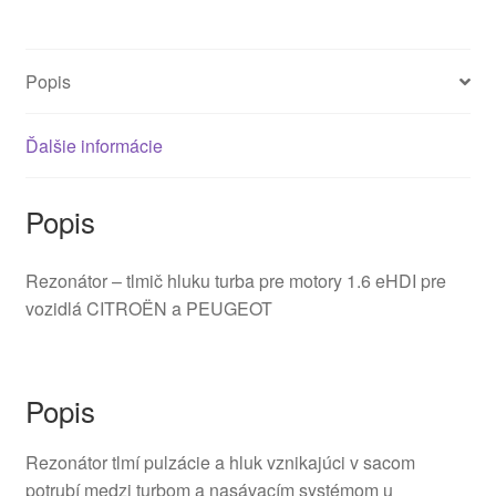
Popis
Ďalšie informácie
Popis
Rezonátor – tlmič hluku turba pre motory 1.6 eHDI pre
vozidlá CITROËN a PEUGEOT
Popis
Rezonátor tlmí pulzácie a hluk vznikajúci v sacom
potrubí medzi turbom a nasávacím systémom u