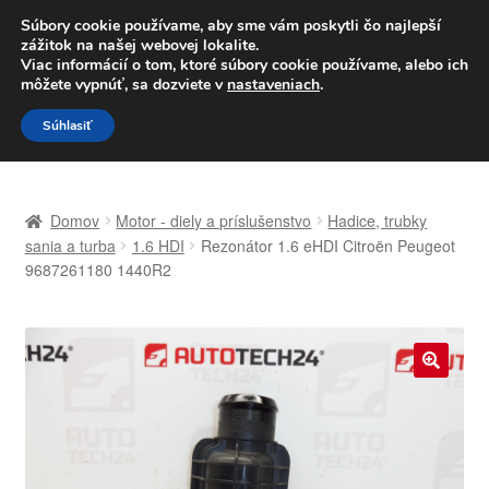
DOPRAVA od 6 EUR
Súbory cookie používame, aby sme vám poskytli čo najlepší
zážitok na našej webovej lokalite.
Po–Pi 09:00–16:00
233 221 276
Viac informácií o tom, ktoré súbory cookie používame, alebo ich
môžete vypnúť, sa dozviete v
nastaveniach
.
Preskočiť
Preskočiť
Menu
Súhlasiť
na
na
navigáciu
obsah
Domovská stránka
Domov
Motor - diely a príslušenstvo
Hadice, trubky
Celosvetová preprava
sania a turba
1.6 HDI
Rezonátor 1.6 eHDI Citroën Peugeot
9687261180 1440R2
Doprava
Kontakt
🔍
Košík
Môj účet