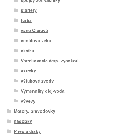
štartéry
turba
vane Olejové
ventilová veka
viečka
Vstrekovacie čerp. vysokotl.
vstreky
výfukové zvody
Výmenníky olej-voda
vývevy
Motory, prevodovky
nádobky
Pneu a disky