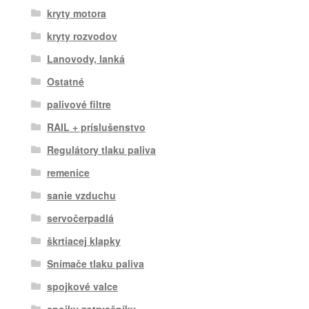
kryty motora
kryty rozvodov
Lanovody, lanká
Ostatné
palivové filtre
RAIL + príslušenstvo
Regulátory tlaku paliva
remenice
sanie vzduchu
servočerpadlá
škrtiacej klapky
Snímače tlaku paliva
spojkové valce
spojky zotrvačníky