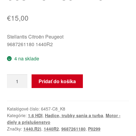
€
15,00
Stellantis Citroën Peugeot
9687261180 1440R2
4 na sklade
množstvo
Pridať do košíka
Rezonátor
1.6
eHDI
Citroën
Katalógové číslo:
6457-C8_K8
Kategórie:
1.6 HDI
,
Hadice, trubky sania a turba
,
Motor -
Peugeot
diely a príslušenstvo
9687261180
Značky:
1440.R2)
,
1440R2
,
9687261180
,
P0299
1440R2