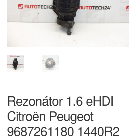
O nás
Obchodné podmienky
Ochrana osobních údajů
Platby
Pokladňa
Reklamace
Rezonátor 1.6 eHDI
Reklamačný poriadok
Citroën Peugeot
9687261180 1440R2