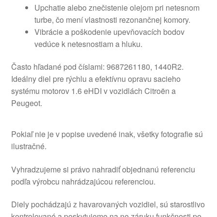
Upchatie alebo znečistenie olejom pri netesnom
turbe, čo mení vlastnosti rezonančnej komory.
Vibrácie a poškodenie upevňovacích bodov
vedúce k netesnostiam a hluku.
Často hľadané pod číslami: 9687261180, 1440R2.
Ideálny diel pre rýchlu a efektívnu opravu sacieho
systému motorov 1.6 eHDI v vozidlách Citroën a
Peugeot.
Pokiaľ nie je v popise uvedené inak, všetky fotografie sú
ilustračné.
Vyhradzujeme si právo nahradiť objednanú referenciu
podľa výrobcu nahrádzajúcou referenciou.
Diely pochádzajú z havarovaných vozidiel, sú starostlivo
kontrolované a poskytujeme na ne záruku funkčnosti po