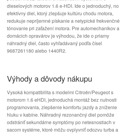
dieselových motorov 1.6 e‑HDI. Ide o jednoduchý, no
efektívny diel, ktorý zlepšuje kultúru chodu motora,
redukuje nepríjemné pískanie a netypické frekvenčné
tónovanie pri zaťažení motora. Pre automechanikov a
domácich opravárov je výhodou, že ide o priamy
náhradný diel, často vyhľadávaný podľa čísel
9687261180 alebo 1440R2.
Výhody a dôvody nákupu
Vysoká kompatibilita s modelmi Citroën/Peugeot s
motorom 1.6 eHDI, jednoduchá montáž bez nutnosti
programovania, zlepšenie komfortu jazdy a zníženie
hluku v kabíne. Náhradný rezonančný diel pomôže
odstrániť sekundárne symptómy po netesnostiach v
sacom systéme, ktoré môžu ovplyvniť odozvu turba a