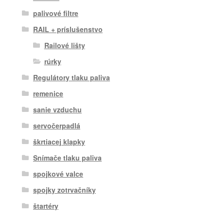
palivové filtre
RAIL + príslušenstvo
Railové lišty
rúrky
Regulátory tlaku paliva
remenice
sanie vzduchu
servočerpadlá
škrtiacej klapky
Snímače tlaku paliva
spojkové valce
spojky zotrvačníky
štartéry