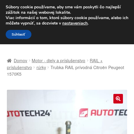
DOPRAVA od 6 EUR
Súbory cookie používame, aby sme vám poskytli čo najlepší
zážitok na našej webovej lokalite.
Po–Pi 09:00–16:00
233 221 276
Viac informácií o tom, ktoré súbory cookie používame, alebo ich
môžete vypnúť, sa dozviete v
nastaveniach
.
Preskočiť
Preskočiť
Menu
Súhlasiť
na
na
navigáciu
obsah
Domovská stránka
Domov
Motor - diely a príslušenstvo
RAIL +
Celosvetová preprava
príslušenstvo
rúrky
Trubka RAIL prívodná Citroën Peugeot
1570K5
Doprava
Kontakt
🔍
Košík
Môj účet