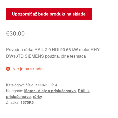
Upozorniť až bude produkt na sklade
€
30,00
Prívodná rúrka RAIL 2,0 HDI 90 66 kW motor RHY-
DW10TD SIEMENS použitá, plne tesniaca
Nie je na sklade
Katalógové číslo:
4440-I9_K14
Kategórie:
Motor - diely a príslušenstvo
,
RAIL +
príslušenstvo
,
rúrky
Značka:
1570K5