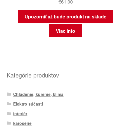
€
61,00
Upozorniť až bude produkt na sklade
Viac info
Kategórie produktov
Chladenie, kúrenie, klíma
Elektro súčasti
interiér
karosérie