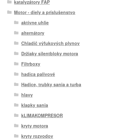
katalyzátory FAP
Motor - diely a príslušenstvo
aktívne uhlie
alternátory
Chladič výfukových plynov
Držiaky silentbloky motora
Filtrboxy
hadica palivové
Hadice, trubky sania a turba
hlavy
klapky sania
kLIMAKOMPRESOR
kryty motora
kryty rozvodov