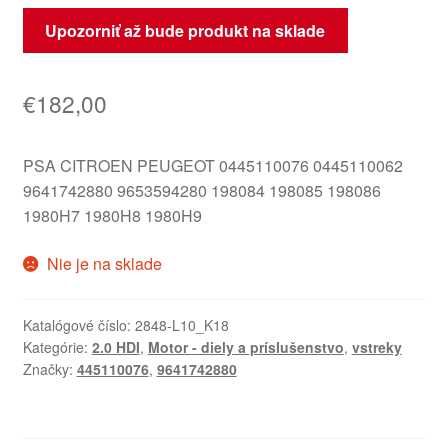
Upozorniť až bude produkt na sklade
€
182,00
PSA CITROEN PEUGEOT 0445110076 0445110062
9641742880 9653594280 198084 198085 198086
1980H7 1980H8 1980H9
Nie je na sklade
Katalógové číslo:
2848-L10_K18
Kategórie:
2.0 HDI
,
Motor - diely a príslušenstvo
,
vstreky
Značky:
445110076
,
9641742880