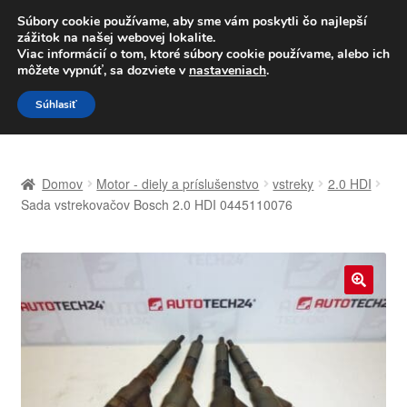
DOPRAVA od 6 EUR
Súbory cookie používame, aby sme vám poskytli čo najlepší
zážitok na našej webovej lokalite.
Po–Pi 09:00–16:00
233 221 276
Viac informácií o tom, ktoré súbory cookie používame, alebo ich
môžete vypnúť, sa dozviete v
nastaveniach
.
Preskočiť
Preskočiť
Menu
Súhlasiť
na
na
navigáciu
obsah
Domovská stránka
Domov
Motor - diely a príslušenstvo
vstreky
2.0 HDI
Celosvetová preprava
Sada vstrekovačov Bosch 2.0 HDI 0445110076
Doprava
Kontakt
🔍
Košík
Môj účet