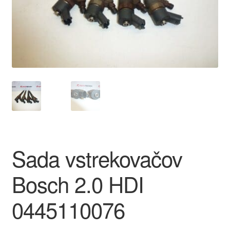
O nás
Obchodné podmienky
Ochrana osobních údajů
Platby
Pokladňa
Sada vstrekovačov
Reklamace
Bosch 2.0 HDI
Reklamačný poriadok
0445110076