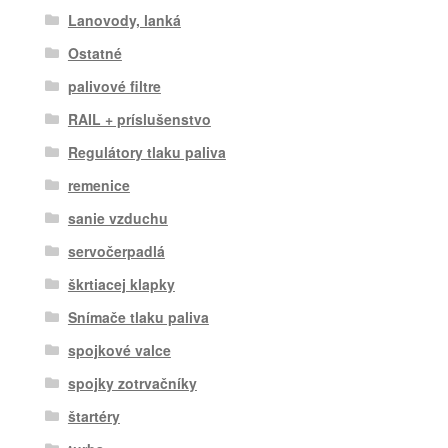
Lanovody, lanká
Ostatné
palivové filtre
RAIL + príslušenstvo
Regulátory tlaku paliva
remenice
sanie vzduchu
servočerpadlá
škrtiacej klapky
Snímače tlaku paliva
spojkové valce
spojky zotrvačníky
štartéry