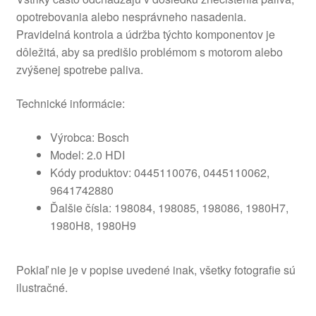
opotrebovania alebo nesprávneho nasadenia.
Pravidelná kontrola a údržba týchto komponentov je
dôležitá, aby sa predišlo problémom s motorom alebo
zvýšenej spotrebe paliva.
Technické informácie:
Výrobca: Bosch
Model: 2.0 HDI
Kódy produktov: 0445110076, 0445110062,
9641742880
Ďalšie čísla: 198084, 198085, 198086, 1980H7,
1980H8, 1980H9
Pokiaľ nie je v popise uvedené inak, všetky fotografie sú
ilustračné.