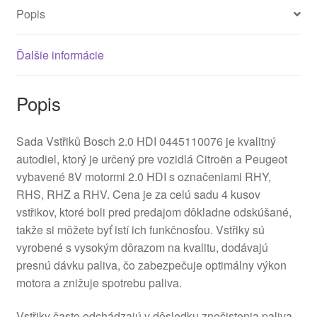
Popis
Ďalšie informácie
Popis
Sada Vstřiků Bosch 2.0 HDI 0445110076 je kvalitný
autodiel, ktorý je určený pre vozidlá Citroën a Peugeot
vybavené 8V motormi 2.0 HDI s označeniami RHY,
RHS, RHZ a RHV. Cena je za celú sadu 4 kusov
vstřikov, ktoré boli pred predajom dôkladne odskúšané,
takže si môžete byť istí ich funkčnosťou. Vstřiky sú
vyrobené s vysokým dôrazom na kvalitu, dodávajú
presnú dávku paliva, čo zabezpečuje optimálny výkon
motora a znižuje spotrebu paliva.
Vstřiky často odchádzajú v dôsledku znečistenia paliva,