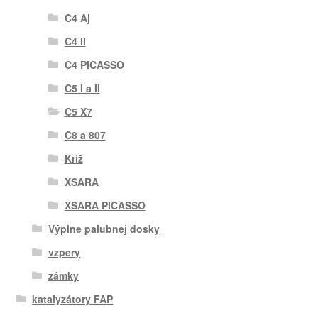
C4 Aj
C4 II
C4 PICASSO
C5 I a II
C5 X7
C8 a 807
Kríž
XSARA
XSARA PICASSO
Výplne palubnej dosky
vzpery
zámky
katalyzátory FAP