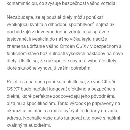
kontamináciou, čo zvyšuje bezpečnosť vášho vozidla.
Nezabúdajte, že aj použité diely môžu ponúkať
vynikajúcu kvalitu a dlhodobú spoľahlivosť, najmä ak
pochádzajú z dôveryhodného zdroja a sú správne
testované. Investícia do nášho víčka krytu nádrže
znamená udržanie vášho Citroën C5 X7 v bezpečnom a
funkčnom stave bez nutnosti vysokých nákladov na nové
diely. Uistite sa, že nakupujete chytre a vyberáte diely,
ktoré skutočne vyhovujú vašim potrebám.
Pozrite sa na našu ponuku a uistite sa, že váš Citroën
C5 X7 bude naďalej fungovať efektívne a bezpečne s
dielmi, ktoré perfektne zodpovedajú jeho pôvodnému
dizajnu a špecifikáciám. Tento výrobok je pripravený na
okamžitú inštaláciu a môže byť rýchlo dodaný na vašu
adresu. Nechajte vaše auto fungovať ako nové s našimi
kvalitnými autodielmi.