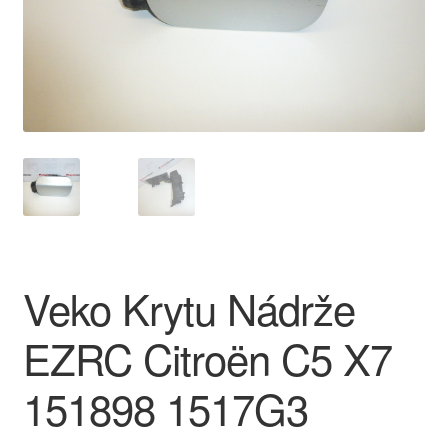
O nás
Obchodné podmienky
Ochrana osobních údajů
Platby
Pokladňa
Veko Krytu Nádrže
Reklamace
EZRC Citroën C5 X7
Reklamačný poriadok
151898 1517G3