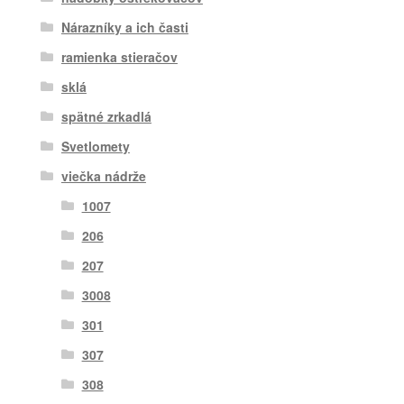
Nárazníky a ich časti
ramienka stieračov
sklá
spätné zrkadlá
Svetlomety
viečka nádrže
1007
206
207
3008
301
307
308