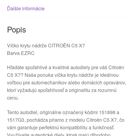
Ďalšie informácie
Popis
Víčko krytu nádrže CITROËN C5 X7
Barva EZRC
Hľadáte spoľahlivé a kvalitné autodiely pre váš Citroën
C5 X7? Naša ponuka víčka krytu nádrže je ideálnou
voľbou pre automechanikov alebo domácich opravárov,
ktorí vyžadujú spoľahlivosť a originalitu za rozumnú
cenu.
Tento autodiel, originálne označený kódmi 151898 a
1517G3, pochádza priamo z modelu Citroën C5 X7, čo
vám garantuje perfektnú kompatibilitu a funkčnosť.
Využívajte autentické diely, ktoré majú dlhodobo