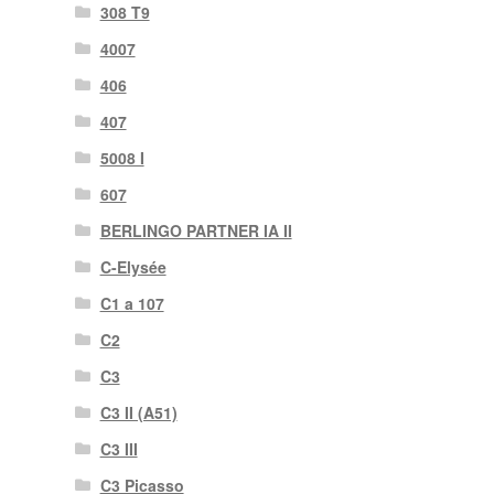
308 T9
4007
406
407
5008 I
607
BERLINGO PARTNER IA II
C-Elysée
C1 a 107
C2
C3
C3 II (A51)
C3 III
C3 Picasso