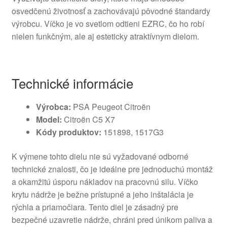
osvedčenú životnosť a zachovávajú pôvodné štandardy
výrobcu. Víčko je vo svetlom odtieni EZRC, čo ho robí
nielen funkčným, ale aj esteticky atraktívnym dielom.
Technické informácie
Výrobca:
PSA Peugeot Citroën
Model:
Citroën C5 X7
Kódy produktov:
151898, 1517G3
K výmene tohto dielu nie sú vyžadované odborné
technické znalosti, čo je ideálne pre jednoduchú montáž
a okamžitú úsporu nákladov na pracovnú silu. Víčko
krytu nádrže je bežne prístupné a jeho inštalácia je
rýchla a priamočiara. Tento diel je zásadný pre
bezpečné uzavretie nádrže, chráni pred únikom paliva a