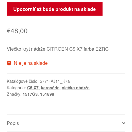
Upozorniť až bude produkt na sklade
€
48,00
Viečko kryt nádrže CITROEN C5 X7 farba EZRC
Nie je na sklade
Katalógové číslo:
5771-AJ11_K7a
Kategórie:
C5 X7
,
karosérie
,
viečka nádrže
Značky:
1517G3
,
151898
Popis