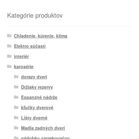
Kategórie produktov
Chladenie, kúrenie, klíma
Elektro súčasti
interiér
karosérie
dorazy dverí
Držiaky rezervy
Expanzné nádrže
kľučky dverové
Lišty dverné
Madla zadných dverí
nádobky ostrekovačov