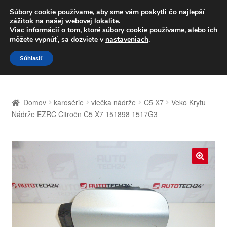
DOPRAVA od 6 EUR
Súbory cookie používame, aby sme vám poskytli čo najlepší
zážitok na našej webovej lokalite.
Po–Pi 09:00–16:00
233 221 276
Viac informácií o tom, ktoré súbory cookie používame, alebo ich
môžete vypnúť, sa dozviete v
nastaveniach
.
Preskočiť
Preskočiť
Menu
Súhlasiť
na
na
navigáciu
obsah
Domovská stránka
Domov
karosérie
viečka nádrže
C5 X7
Veko Krytu
Celosvetová preprava
Nádrže EZRC Citroën C5 X7 151898 1517G3
Doprava
Kontakt
🔍
Košík
Môj účet