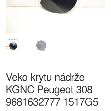
O nás
Obchodné podmienky
Ochrana osobních údajů
Platby
Pokladňa
Veko krytu nádrže
Reklamace
KGNC Peugeot 308
Reklamačný poriadok
9681632777 1517G5