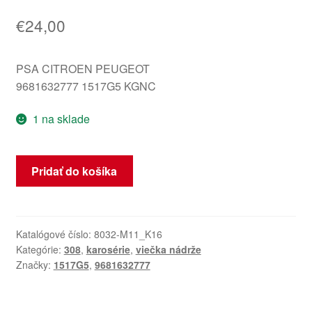
€
24,00
PSA CITROEN PEUGEOT
9681632777 1517G5 KGNC
1 na sklade
množstvo
Pridať do košíka
Veko
krytu
nádrže
KGNC
Katalógové číslo:
8032-M11_K16
Kategórie:
308
,
karosérie
,
viečka nádrže
Peugeot
Značky:
1517G5
,
9681632777
308
9681632777
1517G5