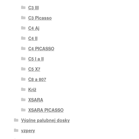
C3 III
C3 Picasso
C4 Aj
C4 II
C4 PICASSO
C5 I a II
C5 X7
C8 a 807
Kríž
XSARA
XSARA PICASSO
Výplne palubnej dosky
vzpery