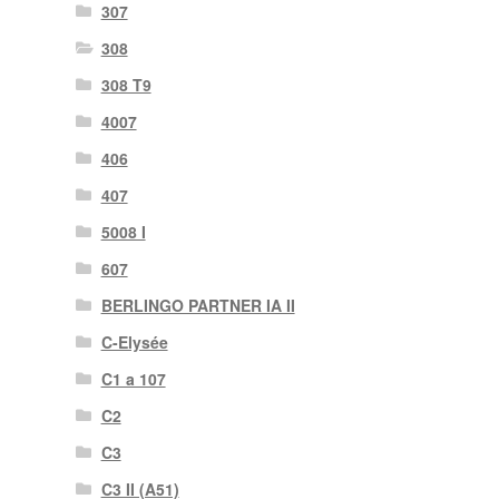
307
308
308 T9
4007
406
407
5008 I
607
BERLINGO PARTNER IA II
C-Elysée
C1 a 107
C2
C3
C3 II (A51)