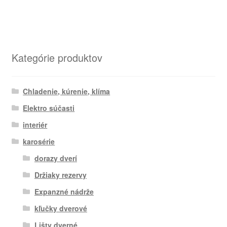
Kategórie produktov
Chladenie, kúrenie, klíma
Elektro súčasti
interiér
karosérie
dorazy dverí
Držiaky rezervy
Expanzné nádrže
kľučky dverové
Lišty dverné