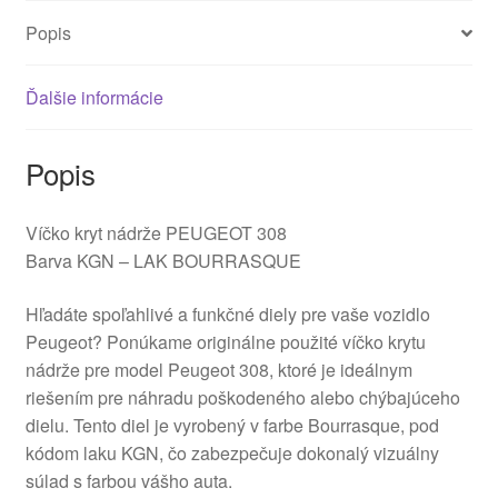
Popis
Ďalšie informácie
Popis
Víčko kryt nádrže PEUGEOT 308
Barva KGN – LAK BOURRASQUE
Hľadáte spoľahlivé a funkčné diely pre vaše vozidlo
Peugeot? Ponúkame originálne použité víčko krytu
nádrže pre model Peugeot 308, ktoré je ideálnym
riešením pre náhradu poškodeného alebo chýbajúceho
dielu. Tento diel je vyrobený v farbe Bourrasque, pod
kódom laku KGN, čo zabezpečuje dokonalý vizuálny
súlad s farbou vášho auta.