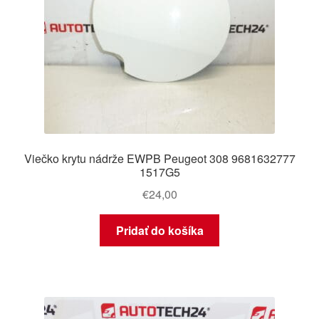
Viečko krytu nádrže EWPB Peugeot 308 9681632777
1517G5
€
24,00
Pridať do košíka