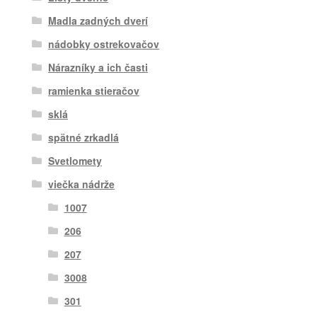
Madla zadných dverí
nádobky ostrekovačov
Nárazníky a ich časti
ramienka stieračov
sklá
spätné zrkadlá
Svetlomety
viečka nádrže
1007
206
207
3008
301