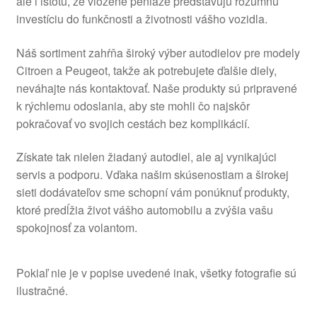
ale i istotu, že vložené peniaze predstavujú rozumnú
investíciu do funkčnosti a životnosti vášho vozidla.
Náš sortiment zahŕňa široký výber autodielov pre modely
Citroen a Peugeot, takže ak potrebujete ďalšie diely,
neváhajte nás kontaktovať. Naše produkty sú pripravené
k rýchlemu odoslania, aby ste mohli čo najskôr
pokračovať vo svojich cestách bez komplikácií.
Získate tak nielen žiadaný autodiel, ale aj vynikajúci
servis a podporu. Vďaka našim skúsenostiam a širokej
sieti dodávateľov sme schopní vám ponúknuť produkty,
ktoré predĺžia život vášho automobilu a zvýšia vašu
spokojnosť za volantom.
Pokiaľ nie je v popise uvedené inak, všetky fotografie sú
ilustračné.