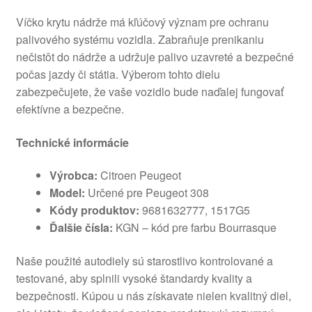
Víčko krytu nádrže má kľúčový význam pre ochranu
palivového systému vozidla. Zabraňuje prenikaniu
nečistôt do nádrže a udržuje palivo uzavreté a bezpečné
počas jazdy či státia. Výberom tohto dielu
zabezpečujete, že vaše vozidlo bude naďalej fungovať
efektívne a bezpečne.
Technické informácie
Výrobca:
Citroen Peugeot
Model:
Určené pre Peugeot 308
Kódy produktov:
9681632777, 1517G5
Ďalšie čísla:
KGN – kód pre farbu Bourrasque
Naše použité autodiely sú starostlivo kontrolované a
testované, aby splnili vysoké štandardy kvality a
bezpečnosti. Kúpou u nás získavate nielen kvalitný diel,