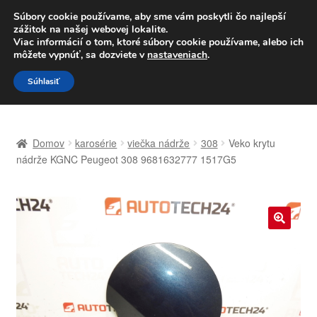
DOPRAVA od 6 EUR
Súbory cookie používame, aby sme vám poskytli čo najlepší
zážitok na našej webovej lokalite.
Po–Pi 09:00–16:00
233 221 276
Viac informácií o tom, ktoré súbory cookie používame, alebo ich
môžete vypnúť, sa dozviete v
nastaveniach
.
Preskočiť
Preskočiť
Menu
Súhlasiť
na
na
navigáciu
obsah
Domovská stránka
Domov
karosérie
viečka nádrže
308
Veko krytu
Celosvetová preprava
nádrže KGNC Peugeot 308 9681632777 1517G5
Doprava
Kontakt
🔍
Košík
Môj účet