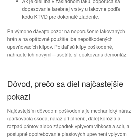
Ak je diel iba v základnom laku, odporúča sa
dopasovanie farebnej vrstvy u lakovne podľa
kódu KTVD pre dokonalé zladenie.
Pri výmene dávajte pozor na neporušenie lakovaných
hrán a na opätovné použitie iba nepoškodených
upevňovacích klipov. Pokiaľ sú klipy poškodené,
nahraďte ich novými—ušetrite si opakovanú demontáž.
Dôvod, prečo sa diel najčastejšie
pokazí
Najčastejším dôvodom poškodenia je mechanický náraz
(parkovacia škoda, náraz pri plnení), ďalej korózia a
rozpad pántov alebo západiek vplyvom vlhkosti a soli, a
postupné opotrebovanie plastových upevnení vplyvom