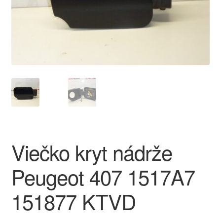
O nás
Obchodné podmienky
Ochrana osobních údajů
Platby
Pokladňa
Viečko kryt nádrže
Reklamace
Peugeot 407 1517A7
Reklamačný poriadok
151877 KTVD