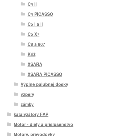
C4 II
C4 PICASSO
C5 I a II
C5 X7
C8 a 807
Kríž
XSARA
XSARA PICASSO
Výplne palubnej dosky
vzpery
zámky
katalyzátory FAP
Motor - diely a príslušenstvo
Motory, prevodovky