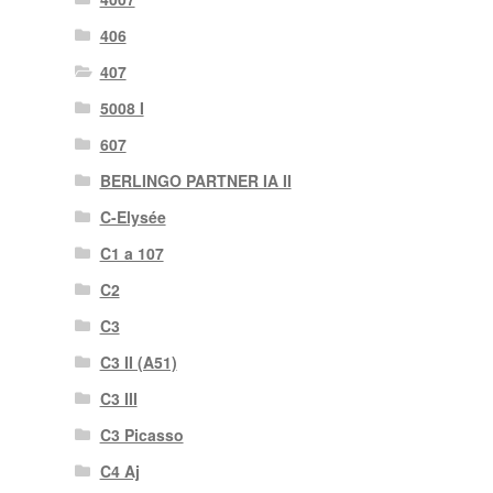
406
407
5008 I
607
BERLINGO PARTNER IA II
C-Elysée
C1 a 107
C2
C3
C3 II (A51)
C3 III
C3 Picasso
C4 Aj