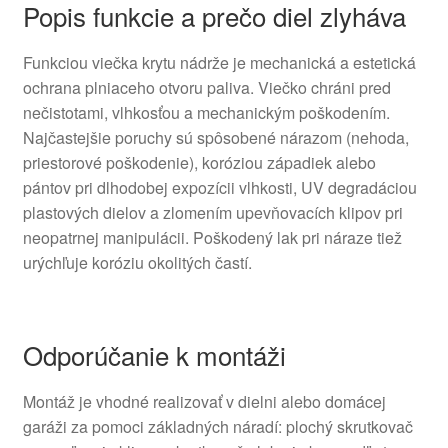
Popis funkcie a prečo diel zlyháva
Funkciou viečka krytu nádrže je mechanická a estetická
ochrana plniaceho otvoru paliva. Viečko chráni pred
nečistotami, vlhkosťou a mechanickým poškodením.
Najčastejšie poruchy sú spôsobené nárazom (nehoda,
priestorové poškodenie), koróziou západiek alebo
pántov pri dlhodobej expozícii vlhkosti, UV degradáciou
plastových dielov a zlomením upevňovacích klipov pri
neopatrnej manipulácii. Poškodený lak pri náraze tiež
urýchľuje koróziu okolitých častí.
Odporúčanie k montáži
Montáž je vhodné realizovať v dielni alebo domácej
garáži za pomoci základných náradí: plochý skrutkovač