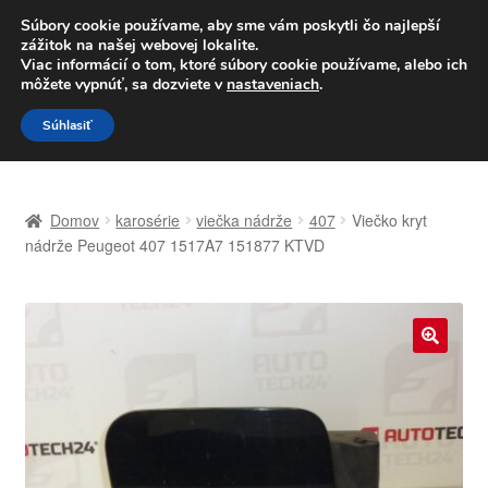
DOPRAVA od 6 EUR
Súbory cookie používame, aby sme vám poskytli čo najlepší
zážitok na našej webovej lokalite.
Po–Pi 09:00–16:00
233 221 276
Viac informácií o tom, ktoré súbory cookie používame, alebo ich
môžete vypnúť, sa dozviete v
nastaveniach
.
Preskočiť
Preskočiť
Menu
Súhlasiť
na
na
navigáciu
obsah
Domovská stránka
Domov
karosérie
viečka nádrže
407
Viečko kryt
Celosvetová preprava
nádrže Peugeot 407 1517A7 151877 KTVD
Doprava
Kontakt
🔍
Košík
Môj účet