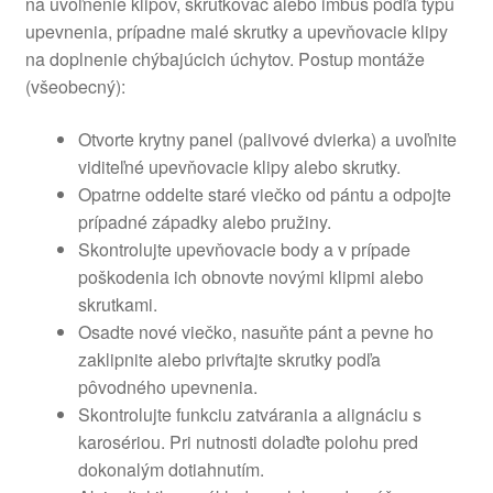
na uvoľnenie klipov, skrutkovač alebo imbus podľa typu
upevnenia, prípadne malé skrutky a upevňovacie klipy
na doplnenie chýbajúcich úchytov. Postup montáže
(všeobecný):
Otvorte krytny panel (palivové dvierka) a uvoľnite
viditeľné upevňovacie klipy alebo skrutky.
Opatrne oddelte staré viečko od pántu a odpojte
prípadné západky alebo pružiny.
Skontrolujte upevňovacie body a v prípade
poškodenia ich obnovte novými klipmi alebo
skrutkami.
Osadte nové viečko, nasuňte pánt a pevne ho
zaklipnite alebo privŕtajte skrutky podľa
pôvodného upevnenia.
Skontrolujte funkciu zatvárania a alignáciu s
karosériou. Pri nutnosti dolaďte polohu pred
dokonalým dotiahnutím.