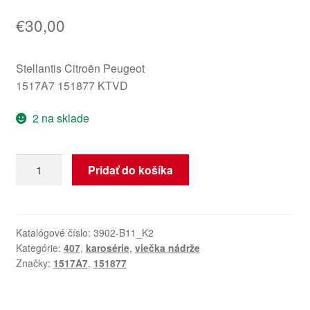
€
30,00
Stellantis Citroën Peugeot
1517A7 151877 KTVD
2 na sklade
množstvo
Pridať do košíka
Viečko
kryt
nádrže
Peugeot
Katalógové číslo:
3902-B11_K2
Kategórie:
407
,
karosérie
,
viečka nádrže
407
Značky:
1517A7
,
151877
1517A7
151877
KTVD