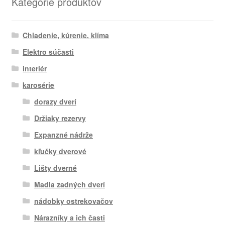
Kategórie produktov
Chladenie, kúrenie, klíma
Elektro súčasti
interiér
karosérie
dorazy dverí
Držiaky rezervy
Expanzné nádrže
kľučky dverové
Lišty dverné
Madla zadných dverí
nádobky ostrekovačov
Nárazníky a ich časti