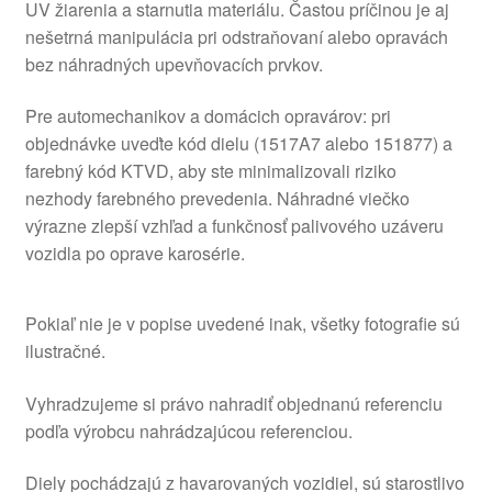
UV žiarenia a starnutia materiálu. Častou príčinou je aj
nešetrná manipulácia pri odstraňovaní alebo opravách
bez náhradných upevňovacích prvkov.
Pre automechanikov a domácich opravárov: pri
objednávke uveďte kód dielu (1517A7 alebo 151877) a
farebný kód KTVD, aby ste minimalizovali riziko
nezhody farebného prevedenia. Náhradné viečko
výrazne zlepší vzhľad a funkčnosť palivového uzáveru
vozidla po oprave karosérie.
Pokiaľ nie je v popise uvedené inak, všetky fotografie sú
ilustračné.
Vyhradzujeme si právo nahradiť objednanú referenciu
podľa výrobcu nahrádzajúcou referenciou.
Diely pochádzajú z havarovaných vozidiel, sú starostlivo