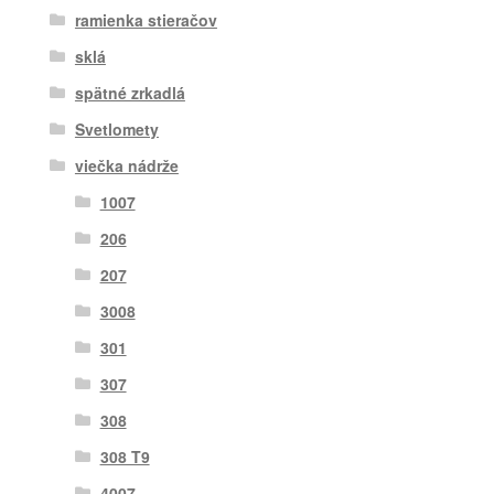
ramienka stieračov
sklá
spätné zrkadlá
Svetlomety
viečka nádrže
1007
206
207
3008
301
307
308
308 T9
4007