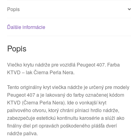
Popis
Ďalšie informácie
Popis
Viečko krytu nádrže pre vozidlá Peugeot 407. Farba
KTVD – lak Čierna Perla Nera.
Tento originálny kryt viečka nádrže je určený pre modely
Peugeot 407 a je lakovaný do farby označenej kódom
KTVD (Čierna Perla Nera). Ide o vonkajší kryt
palivového otvoru, ktorý chráni plniaci hrdlo nádrže,
zabezpečuje estetickú kontinuitu karosérie a slúži ako
finálny diel pri opravách poškodeného plášťa dverí
nádrže paliva.