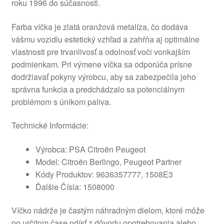
roku 1996 do súčasnosti.
Farba víčka je zlatá oranžová metalíza, čo dodáva
vášmu vozidlu estetický vzhľad a zahŕňa aj optimálne
vlastnosti pre trvanlivosť a odolnosť voči vonkajším
podmienkam. Pri výmene víčka sa odporúča prísne
dodržiavať pokyny výrobcu, aby sa zabezpečila jeho
správna funkcia a predchádzalo sa potenciálnym
problémom s únikom paliva.
Technické Informácie:
Výrobca: PSA Citroën Peugeot
Model: Citroën Berlingo, Peugeot Partner
Kódy Produktov: 9636357777, 1508E3
Ďalšie Čísla: 1508000
Víčko nádrže je častým náhradným dielom, ktoré môže
po určitom čase odísť z dôvodu opotrebovania alebo