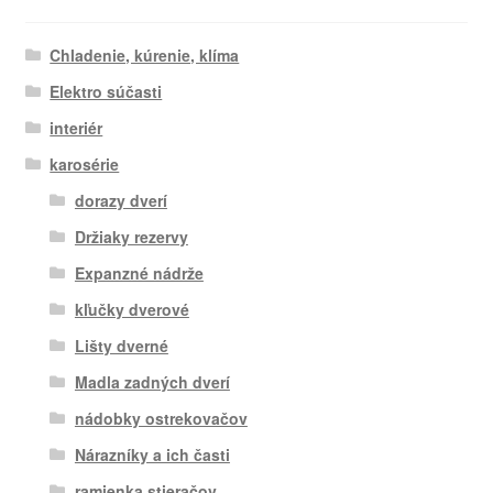
Chladenie, kúrenie, klíma
Elektro súčasti
interiér
karosérie
dorazy dverí
Držiaky rezervy
Expanzné nádrže
kľučky dverové
Lišty dverné
Madla zadných dverí
nádobky ostrekovačov
Nárazníky a ich časti
ramienka stieračov