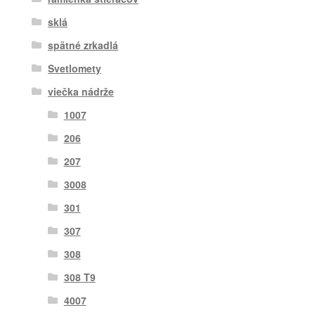
sklá
spätné zrkadlá
Svetlomety
viečka nádrže
1007
206
207
3008
301
307
308
308 T9
4007