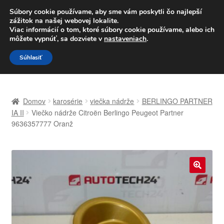
DOPRAVA od 6 EUR
Súbory cookie používame, aby sme vám poskytli čo najlepší
zážitok na našej webovej lokalite.
Po–Pi 09:00–16:00
233 221 276
Viac informácií o tom, ktoré súbory cookie používame, alebo ich
môžete vypnúť, sa dozviete v
nastaveniach
.
Preskočiť
Preskočiť
Menu
Súhlasiť
na
na
navigáciu
obsah
Domovská stránka
Domov
karosérie
viečka nádrže
BERLINGO PARTNER
Celosvetová preprava
IA II
Viečko nádrže Citroën Berlingo Peugeot Partner
9636357777 Oranž
Doprava
Kontakt
🔍
Košík
Môj účet