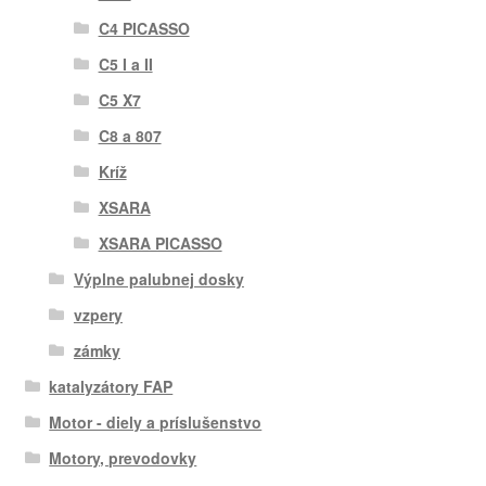
C4 PICASSO
C5 I a II
C5 X7
C8 a 807
Kríž
XSARA
XSARA PICASSO
Výplne palubnej dosky
vzpery
zámky
katalyzátory FAP
Motor - diely a príslušenstvo
Motory, prevodovky