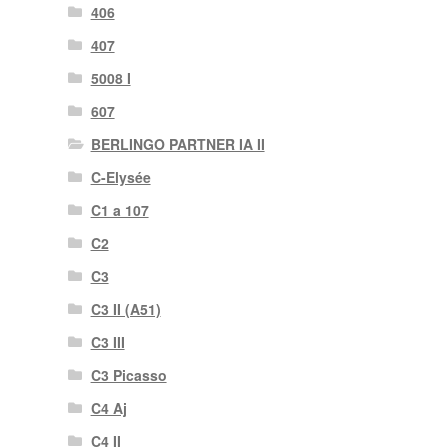
406
407
5008 I
607
BERLINGO PARTNER IA II
C-Elysée
C1 a 107
C2
C3
C3 II (A51)
C3 III
C3 Picasso
C4 Aj
C4 II