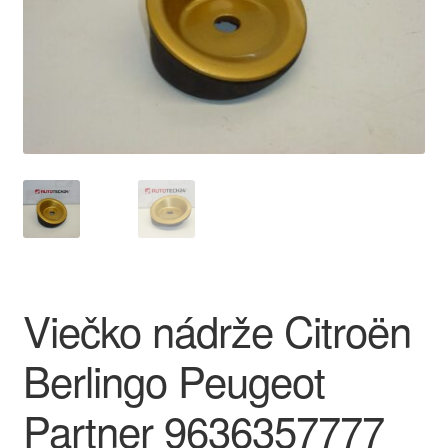
O nás
Obchodné podmienky
Ochrana osobních údajů
Platby
Pokladňa
Reklamace
Viečko nádrže Citroën
Reklamačný poriadok
Berlingo Peugeot
Partner 9636357777