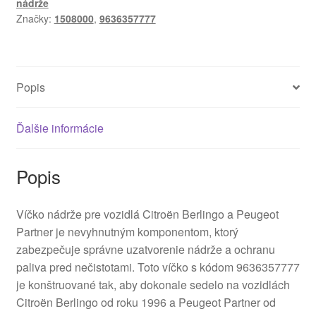
nádrže
Partner
Značky:
1508000
,
9636357777
9636357777
Oranž
Popis
Ďalšie informácie
Popis
Víčko nádrže pre vozidlá Citroën Berlingo a Peugeot
Partner je nevyhnutným komponentom, ktorý
zabezpečuje správne uzatvorenie nádrže a ochranu
paliva pred nečistotami. Toto víčko s kódom 9636357777
je konštruované tak, aby dokonale sedelo na vozidlách
Citroën Berlingo od roku 1996 a Peugeot Partner od