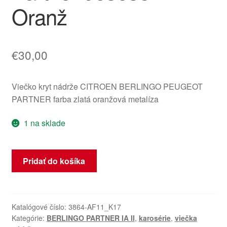
Oranž
€
30,00
Viečko kryt nádrže CITROEN BERLINGO PEUGEOT
PARTNER farba zlatá oranžová metalíza
1 na sklade
množstvo
Pridať do košíka
Viečko
nádrže
Citroën
Berlingo
Katalógové číslo:
3864-AF11_K17
Kategórie:
BERLINGO PARTNER IA II
,
karosérie
,
viečka
Peugeot