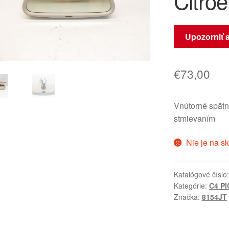
Citro
Upozorniť 
€
73,00
Vnútorné spät
stmievaním
Nie je na s
Katalógové číslo
Kategórie:
C4 P
Značka:
8154JT