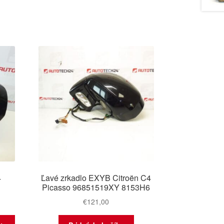
4
Ľavé zrkadlo EXYB Citroën C4
Picasso 96851519XY 8153H6
€
121,00