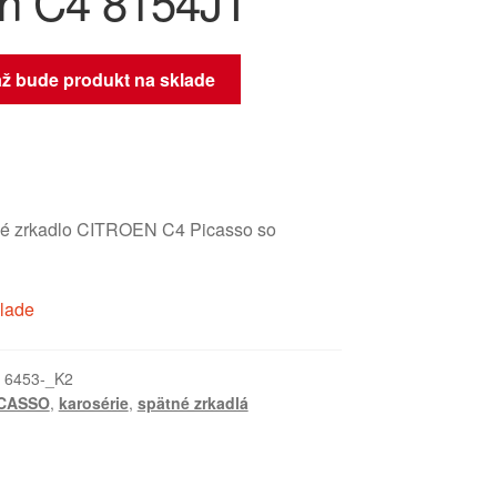
ën C4 8154JT
až bude produkt na sklade
né zrkadlo CITROEN C4 Picasso so
klade
:
6453-_K2
ICASSO
,
karosérie
,
spätné zrkadlá