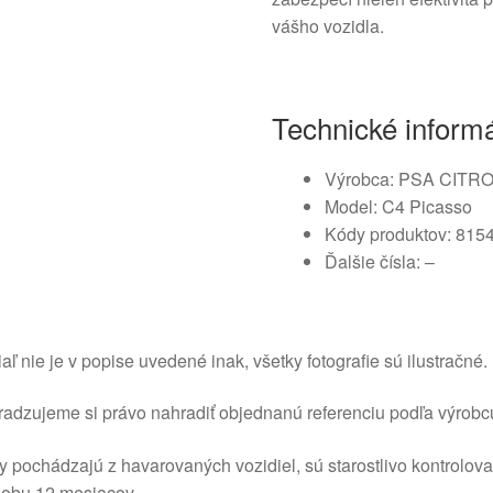
vášho vozidla.
Technické inform
Výrobca: PSA CIT
Model: C4 Picasso
Kódy produktov: 815
Ďalšie čísla: –
aľ nie je v popise uvedené inak, všetky fotografie sú ilustračné.
adzujeme si právo nahradiť objednanú referenciu podľa výrobc
y pochádzajú z havarovaných vozidiel, sú starostlivo kontrolov
dobu 12 mesiacov.