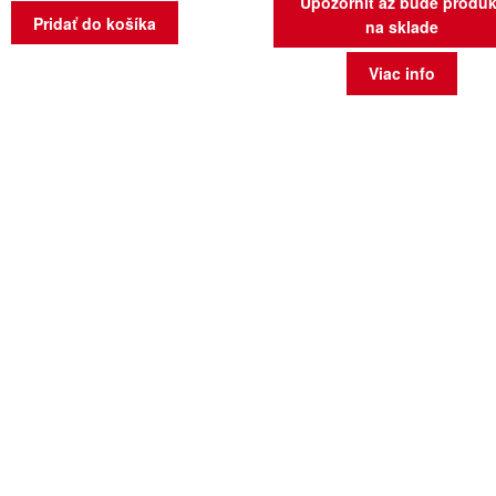
Upozorniť až bude produk
Pridať do košíka
na sklade
Viac info