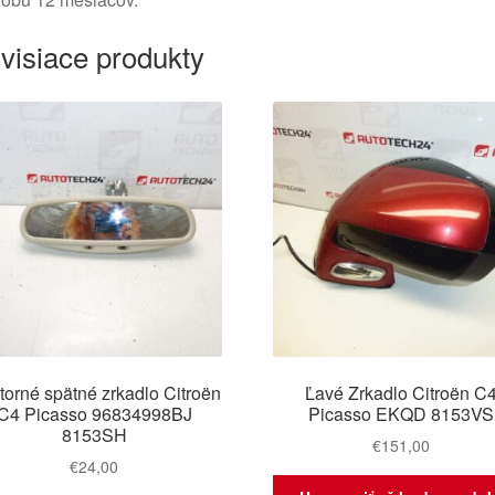
visiace produkty
torné spätné zrkadlo Citroën
Ľavé Zrkadlo Citroën C
C4 Picasso 96834998BJ
Picasso EKQD 8153VS
8153SH
€
151,00
€
24,00