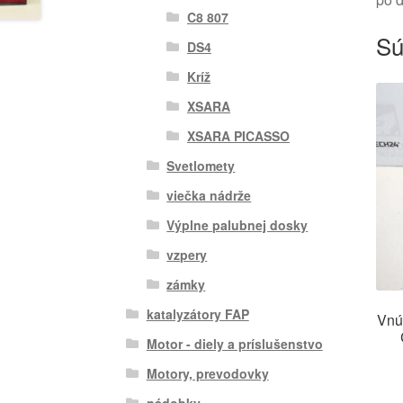
C8 807
Sú
DS4
Kríž
XSARA
XSARA PICASSO
Svetlomety
viečka nádrže
Výplne palubnej dosky
vzpery
zámky
katalyzátory FAP
Vnú
Motor - diely a príslušenstvo
Motory, prevodovky
nádobky