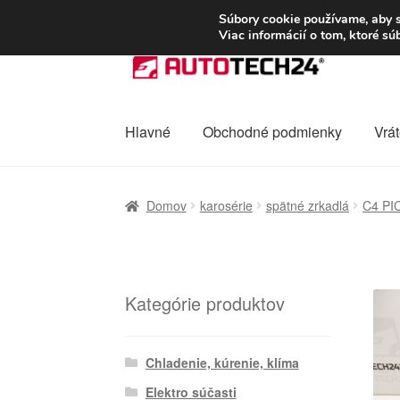
DOPRAVA od 6 EUR
Súbory cookie používame, aby s
Viac informácií o tom, ktoré s
Preskočiť
Preskočiť
na
na
navigáciu
obsah
Hlavné
Obchodné podmienky
Vrát
Domovská stránka
Celosvetová preprava
D
Domov
karosérie
spätné zrkadlá
C4 PI
Ochrana osobních údajů
Platby
Pokladňa
Kategórie produktov
Chladenie, kúrenie, klíma
Elektro súčasti