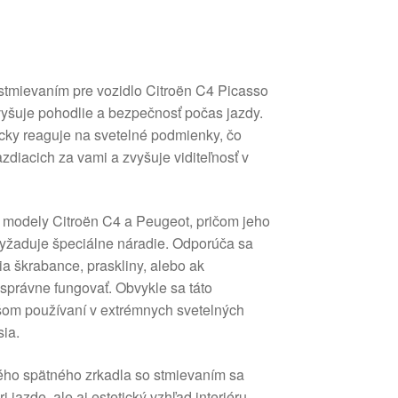
stmievaním pre vozidlo Citroën C4 Picasso
vyšuje pohodlie a bezpečnosť počas jazdy.
cky reaguje na svetelné podmienky, čo
azdiacich za vami a zvyšuje viditeľnosť v
e modely Citroën C4 a Peugeot, pričom jeho
yžaduje špeciálne náradie. Odporúča sa
ia škrabance, praskliny, alebo ak
 správne fungovať. Obvykle sa táto
šom používaní v extrémnych svetelných
ia.
ého spätného zrkadla so stmievaním sa
i jazde, ale aj estetický vzhľad interiéru