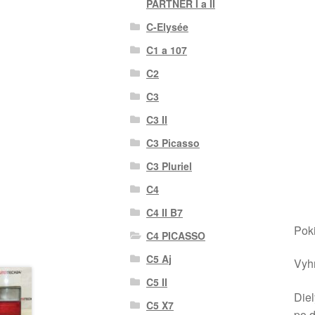
PARTNER I a II
C-Elysée
C1 a 107
C2
C3
C3 II
C3 Picasso
C3 Pluriel
C4
C4 II B7
Poki
C4 PICASSO
C5 Aj
Vyhr
C5 II
Diel
C5 X7
po 