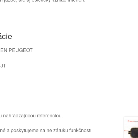
ácie
ROEN PEUGEOT
4JT
u nahrádzajúcou referenciou.
ané a poskytujeme na ne záruku funkčnosti