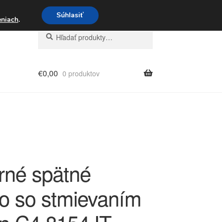
3 221 276
Súhlasiť
eniach
.
Hľadať:
Vyhľadávanie
€
0,00
0 produktov
rné spätné
lo so stmievaním