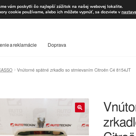
Po–Pi 09:00–16:00
23
me vám poskytli čo najlepší zážitok na našej webovej lokalite.
úbory cookie používame, alebo ich môžete vypnúť, sa dozviete v
nastav
enie a reklamácie
Doprava
oprava
Kontakt
Košík
Môj účet
O nás
Obchodné podmienky
CASSO
Vnútorné spätné zrkadlo so stmievaním Citroën C4 8154JT
Reklamace
Reklamačný poriadok
Vnúto
zrkad
🔍