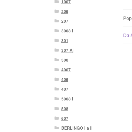
1007
206
Pop
207
3008 I
Ďalš
301
307 Aj
308
4007
406
407
5008 I
508
607
BERLINGO I a II