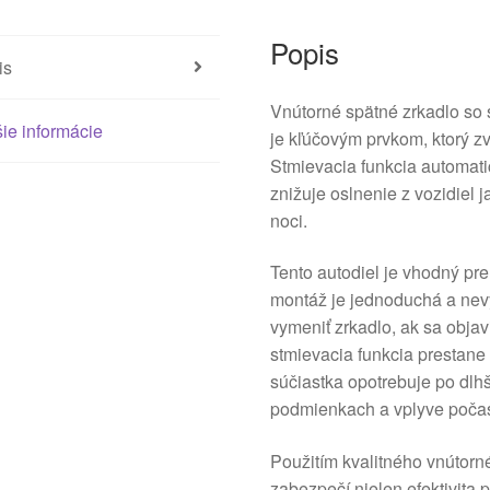
Popis
is
Vnútorné spätné zrkadlo so 
ie informácie
je kľúčovým prvkom, ktorý z
Stmievacia funkcia automati
znižuje oslnenie z vozidiel j
noci.
Tento autodiel je vhodný pr
montáž je jednoduchá a nev
vymeniť zrkadlo, ak sa objav
stmievacia funkcia prestane
súčiastka opotrebuje po dlh
podmienkach a vplyve počas
Použitím kvalitného vnútorn
zabezpečí nielen efektivita pr