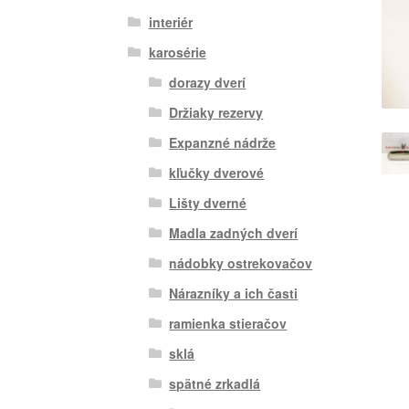
interiér
karosérie
dorazy dverí
Držiaky rezervy
Expanzné nádrže
kľučky dverové
Lišty dverné
Madla zadných dverí
nádobky ostrekovačov
Nárazníky a ich časti
ramienka stieračov
sklá
spätné zrkadlá