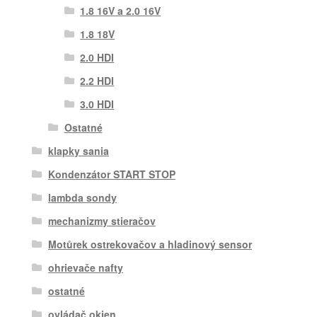
1.8 16V a 2.0 16V
1.8 18V
2.0 HDI
2.2 HDI
3.0 HDI
Ostatné
klapky sania
Kondenzátor START STOP
lambda sondy
mechanizmy stieračov
Motůrek ostrekovačov a hladinový sensor
ohrievače nafty
ostatné
ovládač okien