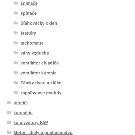
snímače
spínače
Sťahovačky okien
štartéry
tachometre
váhy vzduchu
ventilátor chladiča
ventilátor kúrenia
Zámky dverí a kľúče
zapaľovacie moduly
interiér
karosérie
katalyzátory FAP
Motor - diely a príslušenstvo