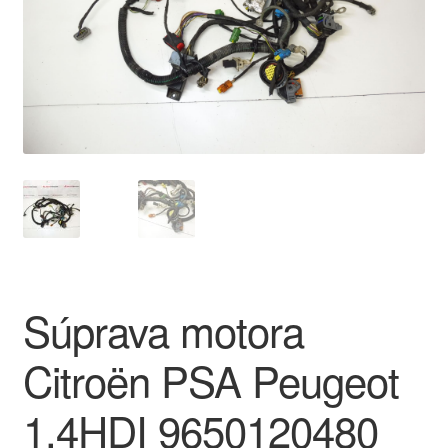
O nás
Obchodné podmienky
Ochrana osobních údajů
Platby
Pokladňa
Reklamace
Súprava motora
Reklamačný poriadok
Citroën PSA Peugeot
1.4HDI 9650120480