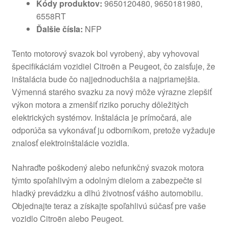
Kódy produktov:
9650120480, 9650181980,
6558RT
Ďalšie čísla:
NFP
Tento motorový svazok bol vyrobený, aby vyhovoval
špecifikáciám vozidiel Citroën a Peugeot, čo zaisťuje, že
inštalácia bude čo najjednoduchšia a najpriamejšia.
Výmenná starého svazku za nový môže výrazne zlepšiť
výkon motora a zmenšiť riziko poruchy dôležitých
elektrických systémov. Inštalácia je prímočará, ale
odporúča sa vykonávať ju odborníkom, pretože vyžaduje
znalosť elektroinštalácie vozidla.
Nahraďte poškodený alebo nefunkčný svazok motora
týmto spoľahlivým a odolným dielom a zabezpečte si
hladký prevádzku a dlhú životnosť vášho automobilu.
Objednajte teraz a získajte spoľahlivú súčasť pre vaše
vozidlo Citroën alebo Peugeot.