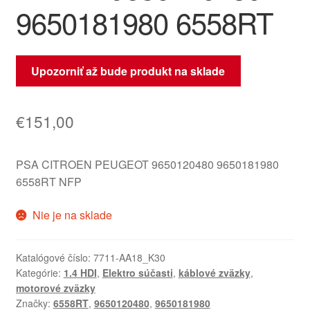
9650181980 6558RT
Upozorniť až bude produkt na sklade
€
151,00
PSA CITROEN PEUGEOT 9650120480 9650181980
6558RT NFP
Nie je na sklade
Katalógové číslo:
7711-AA18_K30
Kategórie:
1.4 HDI
,
Elektro súčasti
,
káblové zväzky
,
motorové zväzky
Značky:
6558RT
,
9650120480
,
9650181980