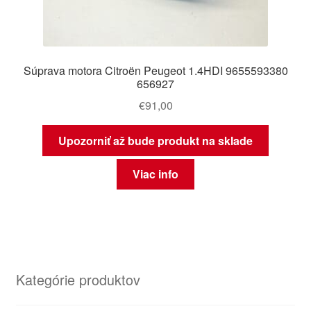
Súprava motora Citroën Peugeot 1.4HDI 9655593380
656927
€
91,00
Upozorniť až bude produkt na sklade
Viac info
Kategórie produktov