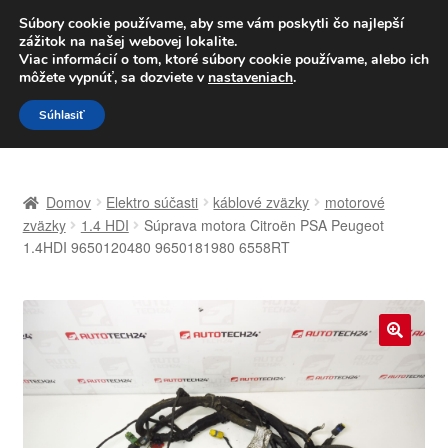
DOPRAVA od 6 EUR
Súbory cookie používame, aby sme vám poskytli čo najlepší
zážitok na našej webovej lokalite.
Po–Pi 09:00–16:00
233 221 276
Viac informácií o tom, ktoré súbory cookie používame, alebo ich
môžete vypnúť, sa dozviete v
nastaveniach
.
Preskočiť
Preskočiť
Menu
Súhlasiť
na
na
navigáciu
obsah
Domovská stránka
Domov
Elektro súčasti
káblové zväzky
motorové
Celosvetová preprava
zväzky
1.4 HDI
Súprava motora Citroën PSA Peugeot
1.4HDI 9650120480 9650181980 6558RT
Doprava
Kontakt
🔍
Košík
Môj účet