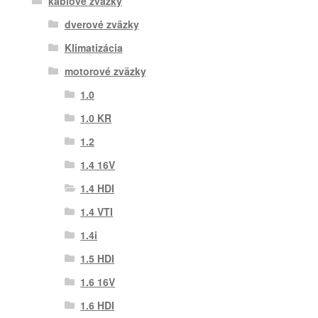
káblové zväzky
dverové zväzky
Klimatizácia
motorové zväzky
1.0
1.0 KR
1.2
1.4 16V
1.4 HDI
1.4 VTI
1.4i
1.5 HDI
1.6 16V
1.6 HDI