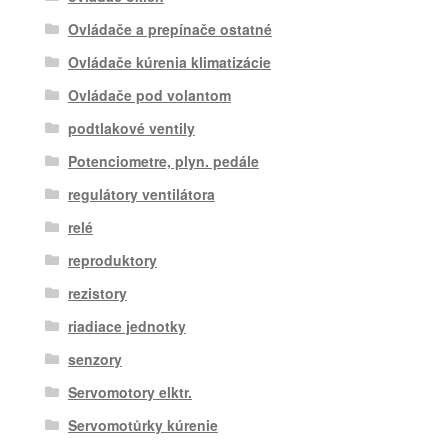
Ovládače a prepínače ostatné
Ovládače kúrenia klimatizácie
Ovládače pod volantom
podtlakové ventily
Potenciometre, plyn. pedále
regulátory ventilátora
relé
reproduktory
rezistory
riadiace jednotky
senzory
Servomotory elktr.
Servomotůrky kúrenie