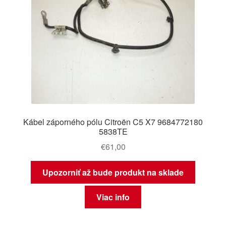
Kábel záporného pólu Citroën C5 X7 9684772180
5838TE
€
61,00
Upozorniť až bude produkt na sklade
Viac info