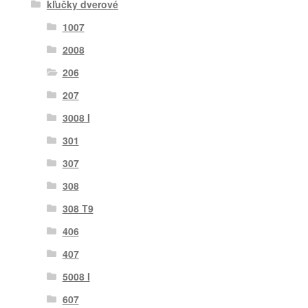
kľučky dverové
1007
2008
206
207
3008 I
301
307
308
308 T9
406
407
5008 I
607