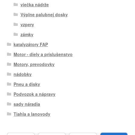
viečka nádrže
Výplne palubnej dosky
vzpery
zámky
katalyzátory FAP
Motor - diely a príslušenstvo
Motory, prevodovky
nádobky
Pneu a disky
Podvozok a nápravy
sady náradia
Tiahla a lanovody