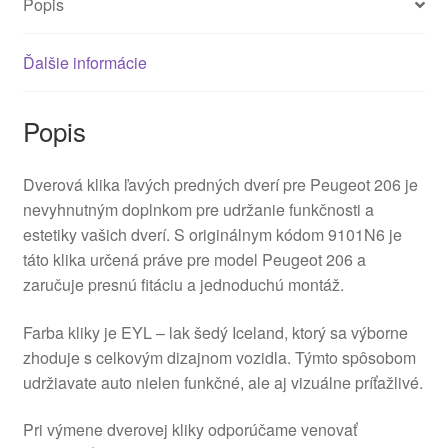
Popis
Ďalšie informácie
Popis
Dverová klika ľavých predných dverí pre Peugeot 206 je
nevyhnutným doplnkom pre udržanie funkčnosti a
estetiky vašich dverí. S originálnym kódom 9101N6 je
táto klika určená práve pre model Peugeot 206 a
zaručuje presnú fitáciu a jednoduchú montáž.
Farba kliky je EYL – lak šedý Iceland, ktorý sa výborne
zhoduje s celkovým dizajnom vozidla. Týmto spôsobom
udržiavate auto nielen funkčné, ale aj vizuálne príťažlivé.
Pri výmene dverovej kliky odporúčame venovať