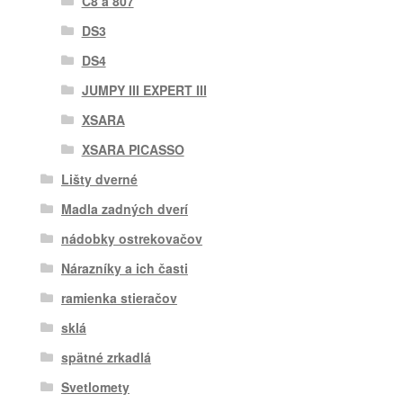
C8 a 807
DS3
DS4
JUMPY III EXPERT III
XSARA
XSARA PICASSO
Lišty dverné
Madla zadných dverí
nádobky ostrekovačov
Nárazníky a ich časti
ramienka stieračov
sklá
spätné zrkadlá
Svetlomety