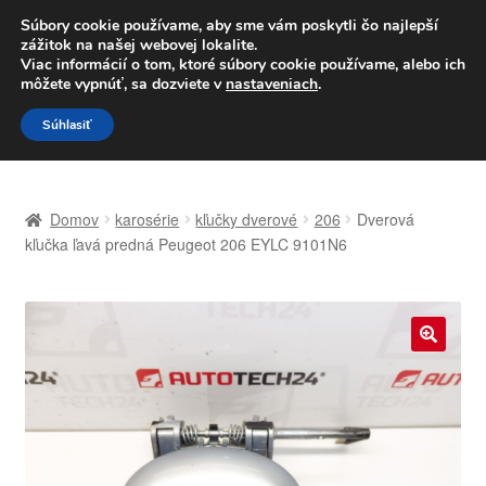
DOPRAVA od 6 EUR
Súbory cookie používame, aby sme vám poskytli čo najlepší
zážitok na našej webovej lokalite.
Po–Pi 09:00–16:00
233 221 276
Viac informácií o tom, ktoré súbory cookie používame, alebo ich
môžete vypnúť, sa dozviete v
nastaveniach
.
Preskočiť
Preskočiť
Menu
Súhlasiť
na
na
navigáciu
obsah
Domovská stránka
Domov
karosérie
kľučky dverové
206
Dverová
Celosvetová preprava
kľučka ľavá predná Peugeot 206 EYLC 9101N6
Doprava
Kontakt
🔍
Košík
Môj účet