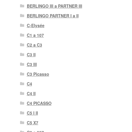
BERLINGO III a PARTNER III
BERLINGO PARTNER I a II
C-Elysée
C1 a 107
C2 a C3
C3 II
C3 III
C3 Picasso
C4
C4 II
C4 PICASSO
C5 I II
C5 X7