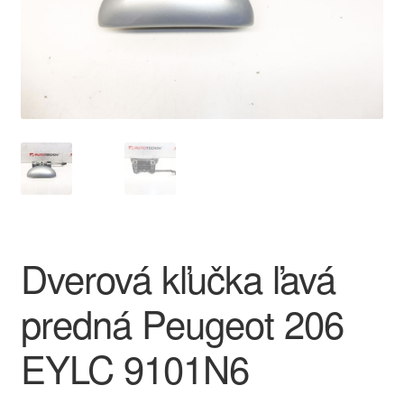
O nás
Obchodné podmienky
Ochrana osobních údajů
Platby
Pokladňa
Dverová kľučka ľavá
Reklamace
predná Peugeot 206
Reklamačný poriadok
EYLC 9101N6