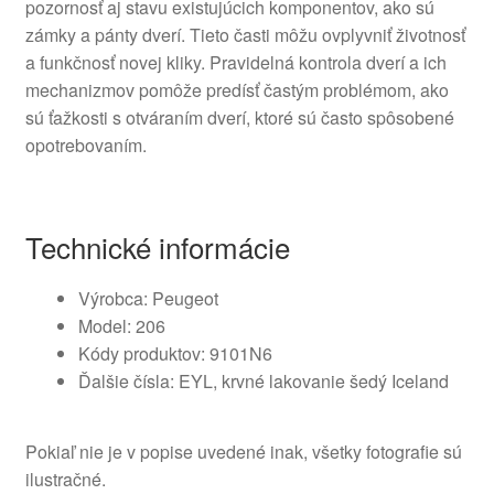
pozornosť aj stavu existujúcich komponentov, ako sú
zámky a pánty dverí. Tieto časti môžu ovplyvniť životnosť
a funkčnosť novej kliky. Pravidelná kontrola dverí a ich
mechanizmov pomôže predísť častým problémom, ako
sú ťažkosti s otváraním dverí, ktoré sú často spôsobené
opotrebovaním.
Technické informácie
Výrobca: Peugeot
Model: 206
Kódy produktov: 9101N6
Ďalšie čísla: EYL, krvné lakovanie šedý Iceland
Pokiaľ nie je v popise uvedené inak, všetky fotografie sú
ilustračné.