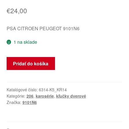
€
24,00
PSA CITROEN PEUGEOT 9101N6
1 na sklade
množstvo
Pridať do košíka
Dverová
kľučka
ľavá
predná
Katalógové číslo:
6314-K5_KR14
Kategórie:
206
,
karosérie
,
kľučky dverové
Peugeot
Značka:
9101N6
206
EYLC
9101N6