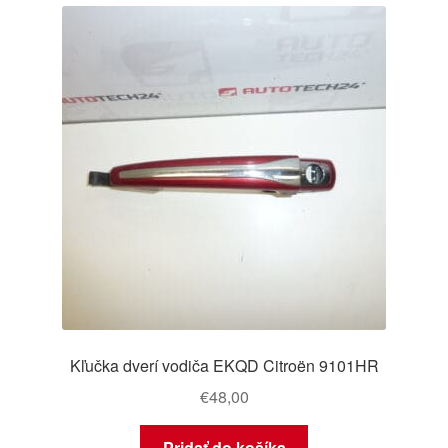
Kľučka dverí vodiča EKQD Citroën 9101HR
€
48,00
Pridať do košíka