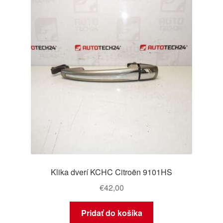
O nás
Obchodné podmienky
Ochrana osobních údajů
Platby
Pokladňa
Reklamace
Klika dverí KCHC Citroën 9101HS
Reklamačný poriadok
€
42,00
Pridať do košíka