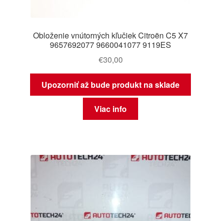
Obloženie vnútorných kľučiek Citroën C5 X7
9657692077 9660041077 9119ES
€
30,00
Upozorniť až bude produkt na sklade
Viac info