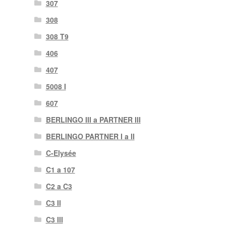
307
308
308 T9
406
407
5008 I
607
BERLINGO III a PARTNER III
BERLINGO PARTNER I a II
C-Elysée
C1 a 107
C2 a C3
C3 II
C3 III