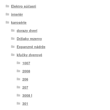
Elektro súčasti
interiér
karosérie
dorazy dverí
Držiaky rezervy
Expanzné nádrže
kľučky dverové
1007
2008
206
207
3008 I
301