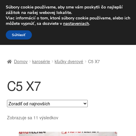
DOPRAVA od 6 EUR
Súbory cookie používame, aby sme vám poskytli čo najlepší
zážitok na našej webovej lokalite.
Po–Pi 09:00–16:00
233 221 276
Viac informácií o tom, ktoré súbory cookie používame, alebo ich
môžete vypnúť, sa dozviete v
nastaveniach
.
Preskočiť
Preskočiť
Menu
Súhlasiť
na
na
navigáciu
obsah
Domovská stránka
Domov
karosérie
kľučky dverové
C5 X7
Celosvetová preprava
C5 X7
Doprava
Kontakt
Košík
Zoradené
Zobrazuje sa 11 výsledkov
podľa
Môj účet
najnovších