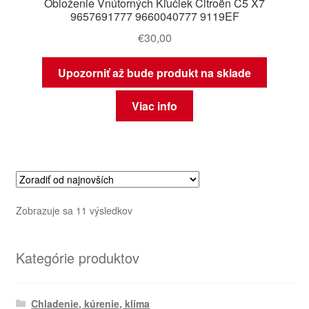
Obloženie Vnútorných Kľučiek Citroën C5 X7
9657691777 9660040777 9119EF
€
30,00
Upozorniť až bude produkt na sklade
Viac info
Zoradené
Zobrazuje sa 11 výsledkov
podľa
najnovších
Kategórie produktov
Chladenie, kúrenie, klíma