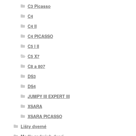
C3 Picasso
C4
C4 II
C4 PICASSO
C5 I II
C5 X7
C8 a 807
DS3
DS4
JUMPY III EXPERT III
XSARA
XSARA PICASSO
Lišty dverné