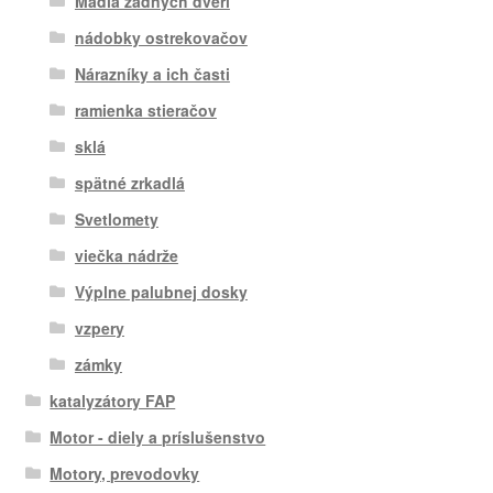
Madla zadných dverí
nádobky ostrekovačov
Nárazníky a ich časti
ramienka stieračov
sklá
spätné zrkadlá
Svetlomety
viečka nádrže
Výplne palubnej dosky
vzpery
zámky
katalyzátory FAP
Motor - diely a príslušenstvo
Motory, prevodovky