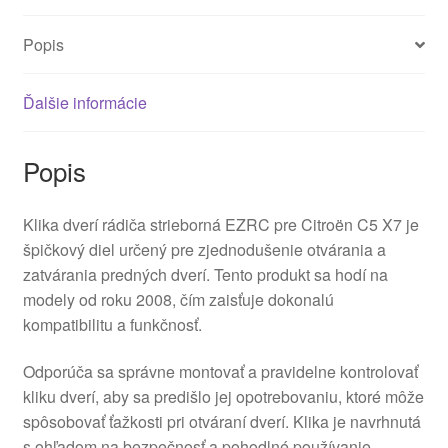
Popis
Ďalšie informácie
Popis
Klika dverí rádiča strieborná EZRC pre Citroën C5 X7 je
špičkový diel určený pre zjednodušenie otvárania a
zatvárania predných dverí. Tento produkt sa hodí na
modely od roku 2008, čím zaisťuje dokonalú
kompatibilitu a funkčnosť.
Odporúča sa správne montovať a pravidelne kontrolovať
kliku dverí, aby sa predišlo jej opotrebovaniu, ktoré môže
spôsobovať ťažkosti pri otváraní dverí. Klika je navrhnutá
s ohľadom na bezpečnosť a pohodlné používanie,