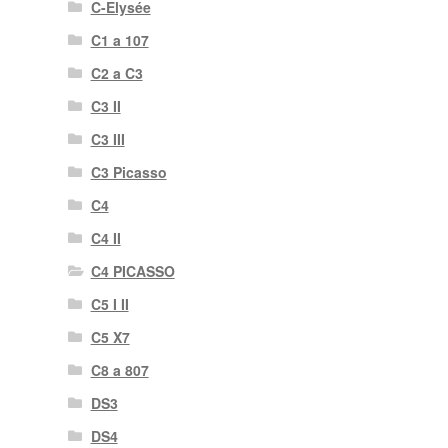
C-Elysée
C1 a 107
C2 a C3
C3 II
C3 III
C3 Picasso
C4
C4 II
C4 PICASSO
C5 I II
C5 X7
C8 a 807
DS3
DS4