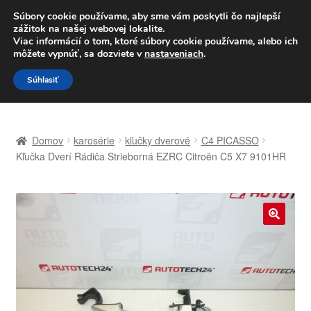
DOPRAVA od 6 EUR
Súbory cookie používame, aby sme vám poskytli čo najlepší
zážitok na našej webovej lokalite.
Po–Pi 09:00–16:00
233 221 276
Viac informácií o tom, ktoré súbory cookie používame, alebo ich
môžete vypnúť, sa dozviete v
nastaveniach
.
Preskočiť
Preskočiť
Menu
Súhlasiť
na
na
navigáciu
obsah
Domovská stránka
Domov
karosérie
kľučky dverové
C4 PICASSO
Celosvetová preprava
Kľučka Dverí Rádiča Strieborná EZRC Citroën C5 X7 9101HR
Doprava
Kontakt
🔍
Košík
Môj účet