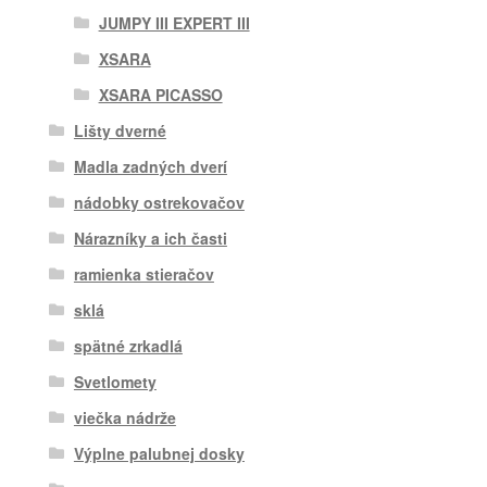
JUMPY III EXPERT III
XSARA
XSARA PICASSO
Lišty dverné
Madla zadných dverí
nádobky ostrekovačov
Nárazníky a ich časti
ramienka stieračov
sklá
spätné zrkadlá
Svetlomety
viečka nádrže
Výplne palubnej dosky