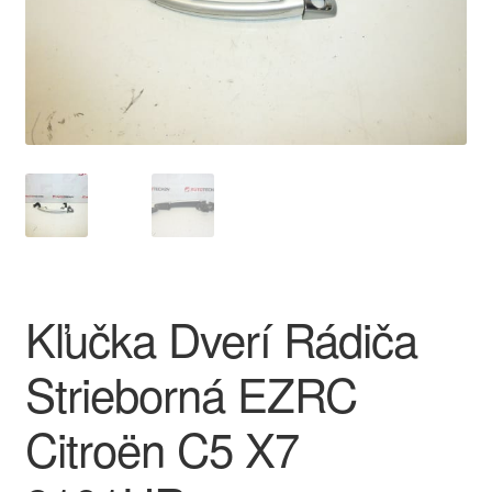
O nás
Obchodné podmienky
Ochrana osobních údajů
Platby
Pokladňa
Kľučka Dverí Rádiča
Reklamace
Strieborná EZRC
Reklamačný poriadok
Citroën C5 X7