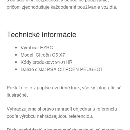
pričom zjednodušuje každodenné používanie vozidla.
Technické informácie
Výrobca: EZRC
Model: Citroën C5 X7
Kódy produktov: 9101HR
Ďalšie čísla: PSA CITROEN PEUGEOT
Pokiaľ nie je v popise uvedené inak, všetky fotografie sú
ilustračné.
Vyhradzujeme si právo nahradiť objednanú referenciu
podľa výrobcu nahrádzajúcou referenciou.
Diely pochádzajú z havarovaných vozidiel, sú starostlivo