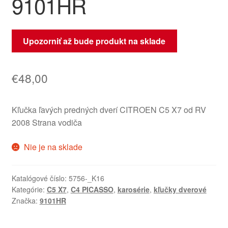
9101HR
Upozorniť až bude produkt na sklade
€
48,00
Kľučka ľavých predných dverí CITROEN C5 X7 od RV
2008 Strana vodiča
Nie je na sklade
Katalógové číslo:
5756-_K16
Kategórie:
C5 X7
,
C4 PICASSO
,
karosérie
,
kľučky dverové
Značka:
9101HR