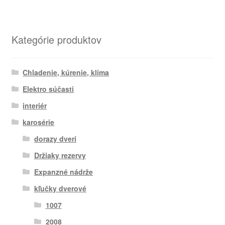
Kategórie produktov
Chladenie, kúrenie, klíma
Elektro súčasti
interiér
karosérie
dorazy dverí
Držiaky rezervy
Expanzné nádrže
kľučky dverové
1007
2008