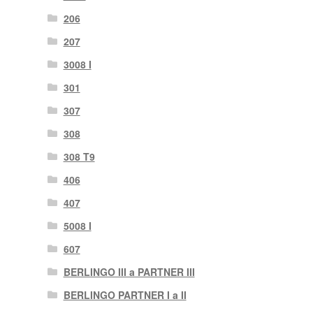
206
207
3008 I
301
307
308
308 T9
406
407
5008 I
607
BERLINGO III a PARTNER III
BERLINGO PARTNER I a II