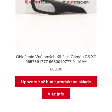
Obloženie Vnútorných Kľučiek Citroën C5 X7
9657691777 9660040777 9119EF
€
30,00
Upozorniť až bude produkt na sklade
Viac info