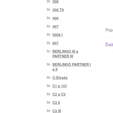
308
308 T9
406
407
Pop
5008 I
607
Ďalš
BERLINGO III a
PARTNER III
BERLINGO PARTNER I
a II
C-Elysée
C1 a 107
C2 a C3
C3 II
C3 III