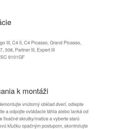
ácie
go III, C4 II, C4 Picasso, Grand Picasso,
 308, Partner III, Expert III
SC 9101GF
F
ania k montáži
emontujte vnútorný obklad dverí, odlepte
nite a odpojte ovládacie táhla alebo lanká od
te fixačné skrutky/matice a vyberte starú
ovú kľučku opačným postupom, skontrolujte