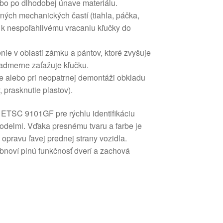
ebo po dlhodobej únave materiálu.
ných mechanických častí (tiahla, páčka,
e k nespoľahlivému vracaniu kľučky do
ie v oblasti zámku a pántov, ktoré zvyšuje
nadmerne zaťažuje kľučku.
e alebo pri neopatrnej demontáži obkladu
, prasknutie plastov).
 ETSC 9101GF pre rýchlu identifikáciu
odelmi. Vďaka presnému tvaru a farbe je
 opravu ľavej prednej strany vozidla.
obnoví plnú funkčnosť dverí a zachová