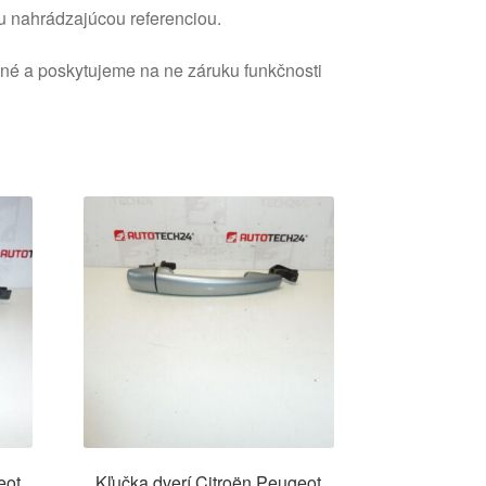
u nahrádzajúcou referenciou.
ané a poskytujeme na ne záruku funkčnosti
eot
Kľučka dverí Citroën Peugeot