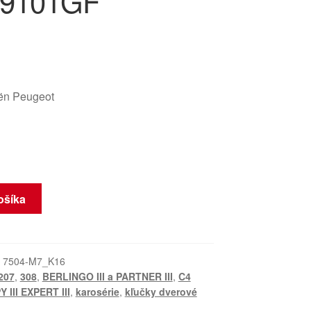
9101GF
oën Peugeot
ošíka
:
7504-M7_K16
207
,
308
,
BERLINGO III a PARTNER III
,
C4
 III EXPERT III
,
karosérie
,
kľučky dverové