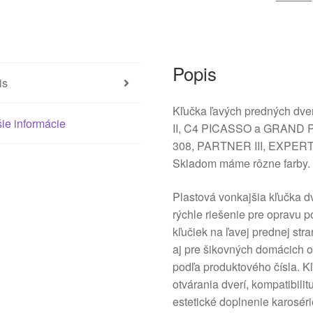
Popis
is
Kľučka ľavých predných dve
ie informácie
II, C4 PICASSO a GRAND 
308, PARTNER III, EXPERT 
Skladom máme rôzne farby.
Plastová vonkajšia kľučka 
rýchle riešenie pre opravu
kľučiek na ľavej prednej st
aj pre šikovných domácich o
podľa produktového čísla. K
otvárania dverí, kompatibil
estetické doplnenie karosér