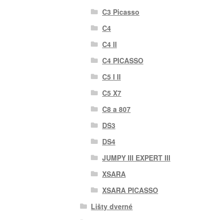
C3 Picasso
C4
C4 II
C4 PICASSO
C5 I II
C5 X7
C8 a 807
DS3
DS4
JUMPY III EXPERT III
XSARA
XSARA PICASSO
Lišty dverné