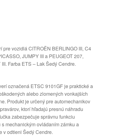
rí pre vozidlá CITROËN BERLINGO III, C4
PICASSO, JUMPY III a PEUGEOT 207,
III. Farba ETS – Lak Šedý Cendre.
dverí označená ETSC 9101GF je praktické a
 poškodených alebo zlomených vonkajších
rane. Produkt je určený pre automechanikov
pravárov, ktorí hľadajú presnú náhradu
ľučka zabezpečuje správnu funkciu
itu s mechanickým ovládaním zámku a
ie v odtieni Šedý Cendre.