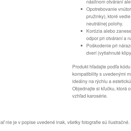
násilnom otváraní al
Opotrebovanie vnútor
pružinky), ktoré vedi
neutrálnej polohy.
Korózia alebo zanesen
odpor pri otváraní a 
Poškodenie pri náraz
dverí (vytiahnuté klipy
Produkt hľadajte podľa kódu
kompatibility s uvedenými m
ideálny na rýchlu a estetickú
Objednajte si kľučku, ktorá 
vzhľad karosérie.
aľ nie je v popise uvedené inak, všetky fotografie sú ilustračné.