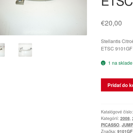
ETSC
€
20,00
Stellantis Citr
ETSC 9101GF
1 na sklade
množstvo
Pridať do k
Kľučka
Dverí
Citroën
Peugeot
Katalógové číslo
Kategórií:
2008
,
Šedá
PICASSO
,
JUMPY
ETSC9101GF
Značka:
9101GF