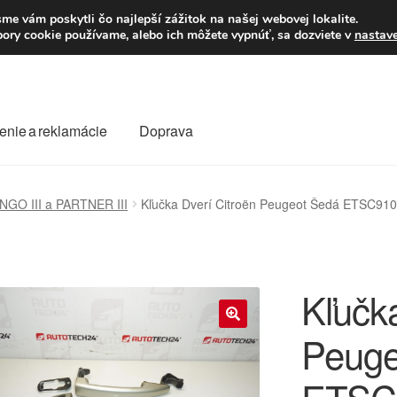
Po–Pi 09:00–16:00
23
me vám poskytli čo najlepší zážitok na našej webovej lokalite.
úbory cookie používame, alebo ich môžete vypnúť, sa dozviete v
nastav
enie a reklamácie
Doprava
oprava
Kontakt
Košík
Môj účet
O nás
Obchodné podmienky
NGO III a PARTNER III
Kľučka Dverí Citroën Peugeot Šedá ETSC91
Reklamace
Reklamačný poriadok
Kľučk
Peuge
🔍