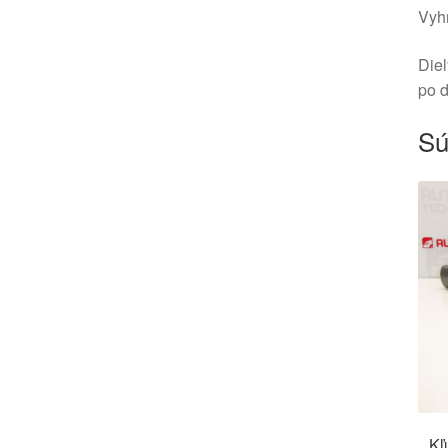
Vyhr
Diel
po 
Sú
Kľ