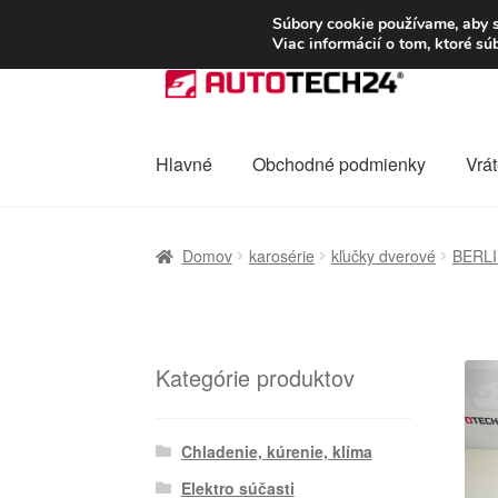
DOPRAVA od 6 EUR
Súbory cookie používame, aby s
Viac informácií o tom, ktoré s
Preskočiť
Preskočiť
na
na
navigáciu
obsah
Hlavné
Obchodné podmienky
Vrát
Domovská stránka
Celosvetová preprava
D
Domov
karosérie
kľučky dverové
BERLI
Ochrana osobních údajů
Platby
Pokladňa
Kategórie produktov
Chladenie, kúrenie, klíma
Elektro súčasti