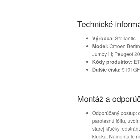
Technické inform
Výrobca:
Stellantis
Model:
Citroën Berlin
Jumpy III; Peugeot 207,
Kódy produktov:
ET
Ďalšie čísla:
9101G
Montáž a odporúč
Odporúčaný postup: d
parotesnú fóliu, uvoľ
starej kľučky, odstráň
kľučku. Namontujte n