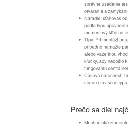
správne usadenie tesn
otváranie a zamykan
Náradie: sťahovák obk
podľa typu upevnenia
momentový kľúč na je
Tipy: Pri montáži použ
prípadne namažte pá
alebo vazelínou vhod
kľučky, aby nedošlo 
fungovaniu centrálne
Časová náročnosť: z
stranu (závisí od typu
Prečo sa diel naj
Mechanické zlomenie 