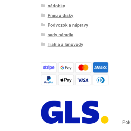
nádobky
Pneu a disky
Podvozok a nápravy
sady náradia
Tiahla a lanovody
Poki