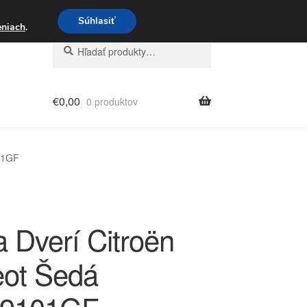
3 221 276
Súhlasiť
eniach
.
Hľadať:
Vyhľadávanie
€
0,00
0 produktov
01GF
a Dverí Citroën
ot Šedá