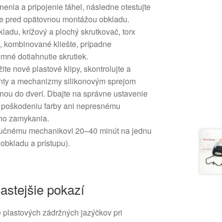
enia a pripojenie táhel, následne otestujte
ie pred opätovnou montážou obkladu.
ladu, krížový a plochý skrutkovač, torx
, kombinované kliešte, prípadne
mné dotiahnutie skrutiek.
ite nové plastové klipy, skontrolujte a
nty a mechanizmy silikonovým sprejom
nou do dverí. Dbajte na správne ustavenie
k poškodeniu farby ani nepresnému
ho zamykania.
ručnému mechanikovi 20–40 minút na jednu
 obkladu a prístupu).
častejšie pokazí
plastových zádržných jazýčkov pri