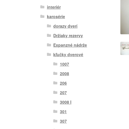
interiér
karosérie
dorazy dverí
Držiaky rezervy
Expanzné nádrže
kľučky dverové
1007
2008
206
207
3008 I
301
307