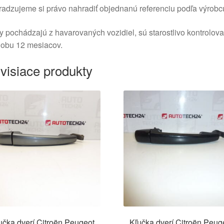
adzujeme si právo nahradiť objednanú referenciu podľa výrobc
y pochádzajú z havarovaných vozidiel, sú starostlivo kontrolov
dobu 12 mesiacov.
visiace produkty
učka dverí Citroën Peugeot
Kľučka dverí Citroën Peug