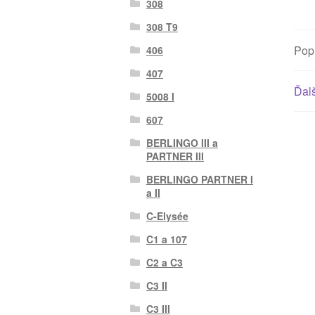
308
308 T9
Pop
406
407
Ďalš
5008 I
607
BERLINGO III a
PARTNER III
BERLINGO PARTNER I
a II
C-Elysée
C1 a 107
C2 a C3
C3 II
C3 III