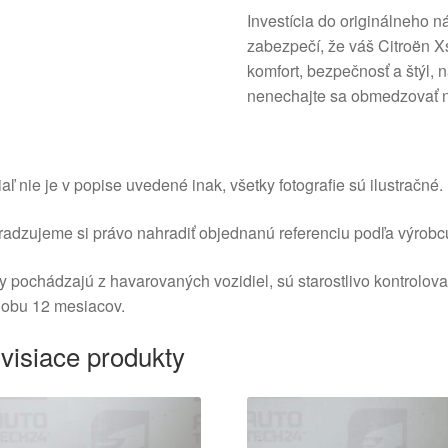
Investícia do originálneho ná
zabezpečí, že váš Citroën X
komfort, bezpečnosť a štýl, 
nenechajte sa obmedzovať n
aľ nie je v popise uvedené inak, všetky fotografie sú ilustračné.
adzujeme si právo nahradiť objednanú referenciu podľa výrobc
y pochádzajú z havarovaných vozidiel, sú starostlivo kontrolov
dobu 12 mesiacov.
visiace produkty