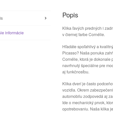
Popis
is
Klika ľavých predných i 
ie informácie
v čiernej farbe Cornélie.
Hľadáte spoľahlivý a kvalitn
Picasso? Naša ponuka zahŕňa
Cornélie, ktorá je dokonale 
navrhnutý špeciálne pre mod
aj funkčnosťou.
Klika dverí je často podce
vozidla. Okrem zabezpečeni
automobilu zodpovedá aj za
Ide o mechanický prvok, kto
opotrebovaniu. Naša klika 