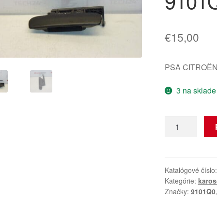
9101
€
15,00
PSA CITROËN
3 na sklade
množstvo
Klika
ľavých
dverí
Citroën
Katalógové číslo
Kategórie:
karos
Xsara
Značky:
9101Q0
Picasso
9101Q0