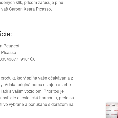
dených klik, pričom zaručuje plnú
e váš Citroën Xsara Picasso.
cie:
n Peugeot
 Picasso
33343677, 9101Q0
te produkt, ktorý spĺňa vaše očakávania z
iky. Vďaka originálnemu dizajnu a farbe
í s vaším vozidlom. Prioritou je
nosť, ale aj estetickú harmóniu, preto sú
stlivo vybrané a ponúkané s dôrazom na