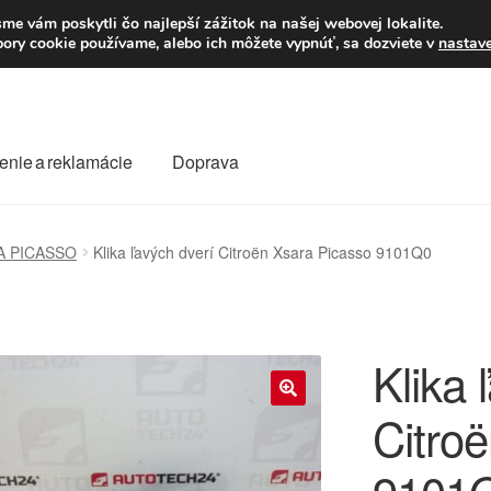
Po–Pi 09:00–16:00
23
me vám poskytli čo najlepší zážitok na našej webovej lokalite.
úbory cookie používame, alebo ich môžete vypnúť, sa dozviete v
nastav
enie a reklamácie
Doprava
oprava
Kontakt
Košík
Môj účet
O nás
Obchodné podmienky
A PICASSO
Klika ľavých dverí Citroën Xsara Picasso 9101Q0
Reklamace
Reklamačný poriadok
Klika 
Citro
🔍