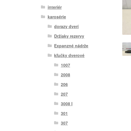
interiér
karosérie
dorazy dverí
Držiaky rezervy
Expanzné nádrže
kľučky dverové
1007
2008
206
207
3008 I
301
307