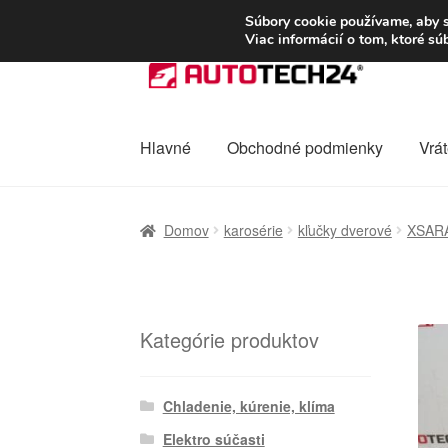
DOPRAVA od 6 EUR
Súbory cookie používame, aby s
Viac informácií o tom, ktoré s
Preskočiť
Preskočiť
na
na
navigáciu
obsah
Hlavné
Obchodné podmienky
Vrát
Domovská stránka
Celosvetová preprava
D
Domov
karosérie
kľučky dverové
XSAR
Ochrana osobních údajů
Platby
Pokladňa
Kategórie produktov
Chladenie, kúrenie, klíma
Elektro súčasti