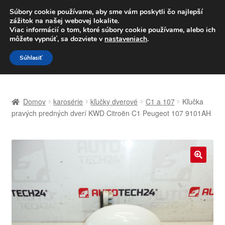
DOPRAVA od 6 EUR
Súbory cookie používame, aby sme vám poskytli čo najlepší
zážitok na našej webovej lokalite.
Po–Pi 09:00–16:00
233 221 276
Viac informácií o tom, ktoré súbory cookie používame, alebo ich
môžete vypnúť, sa dozviete v
nastaveniach
.
Preskočiť
Preskočiť
Menu
Súhlasiť
na
na
navigáciu
obsah
Domovská stránka
Domov
karosérie
kľučky dverové
C1 a 107
Kľučka
Celosvetová preprava
pravých predných dverí KWD Citroën C1 Peugeot 107 9101AH
Doprava
Kontakt
🔍
Košík
Môj účet