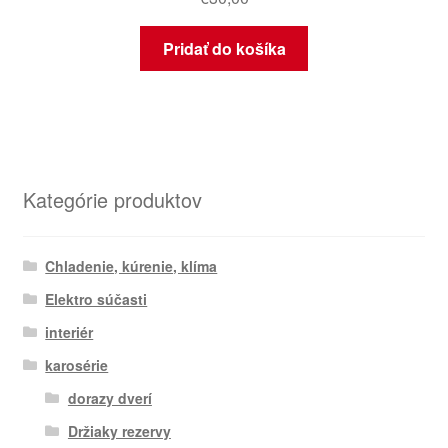
Pridať do košíka
Kategórie produktov
Chladenie, kúrenie, klíma
Elektro súčasti
interiér
karosérie
dorazy dverí
Držiaky rezervy