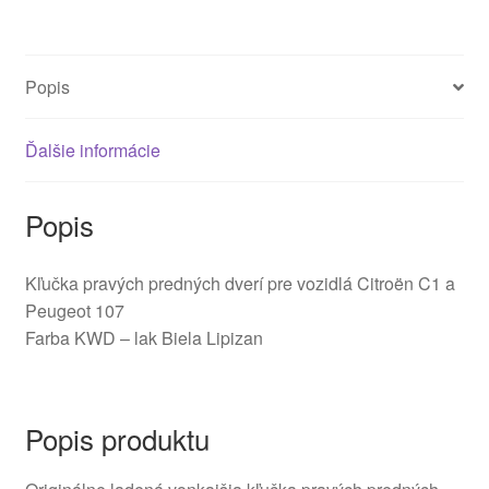
C1
Peugeot
107
Popis
9101AH
Ďalšie informácie
Popis
Kľučka pravých predných dverí pre vozidlá Citroën C1 a
Peugeot 107
Farba KWD – lak Biela Lipizan
Popis produktu