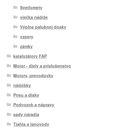
Svetlomety
viečka nádrže
Výplne palubnej dosky
vzpery
zámky
katalyzátory FAP
Motor - diely a príslušenstvo
Motory, prevodovky
nádobky
Pneu a disky
Podvozok a nápravy
sady náradia
Tiahla a lanovody