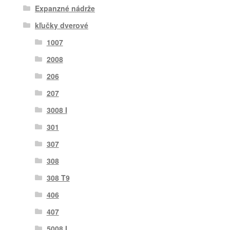
Expanzné nádrže
kľučky dverové
1007
2008
206
207
3008 I
301
307
308
308 T9
406
407
5008 I