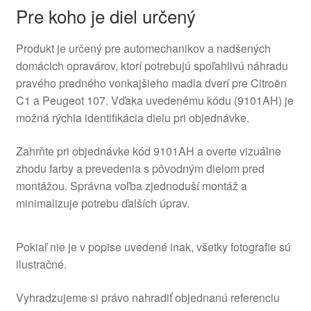
Pre koho je diel určený
Produkt je určený pre automechanikov a nadšených
domácich opravárov, ktorí potrebujú spoľahlivú náhradu
pravého predného vonkajšieho madla dverí pre Citroën
C1 a Peugeot 107. Vďaka uvedenému kódu (9101AH) je
možná rýchla identifikácia dielu pri objednávke.
Zahrňte pri objednávke kód 9101AH a overte vizuálne
zhodu farby a prevedenia s pôvodným dielom pred
montážou. Správna voľba zjednoduší montáž a
minimalizuje potrebu ďalších úprav.
Pokiaľ nie je v popise uvedené inak, všetky fotografie sú
ilustračné.
Vyhradzujeme si právo nahradiť objednanú referenciu