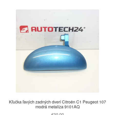
Kľučka ľavých zadných dverí Citroën C1 Peugeot 107
modrá metalíza 9101AQ
€
30,00