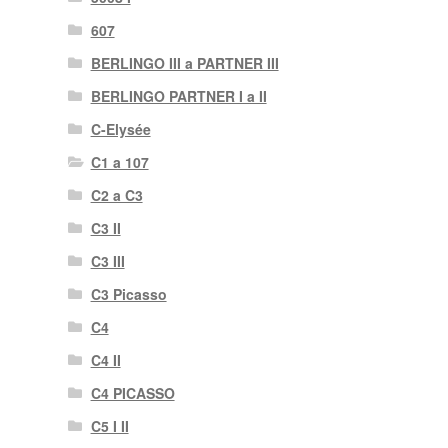
607
BERLINGO III a PARTNER III
BERLINGO PARTNER I a II
C-Elysée
C1 a 107
C2 a C3
C3 II
C3 III
C3 Picasso
C4
C4 II
C4 PICASSO
C5 I II