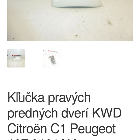
O nás
Obchodné podmienky
Ochrana osobních údajů
Platby
Pokladňa
Kľučka pravých
Reklamace
predných dverí KWD
Reklamačný poriadok
Citroën C1 Peugeot