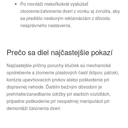
Po montáži niekoľkokrát vyskúšať
otvorenie/zatvorenie dverí z vonku aj zvnútra, aby
sa predišlo neskorým reklamáciám z dôvodu
nesprávneho nastavenia.
Prečo sa diel najčastejšie pokazí
Najčastejšie príčiny poruchy kľučiek sú mechanické
opotrebenie a zlomenie plastových častí (klipov, páčok),
korózia upevňovacích prvkov alebo poškodenie pri
dopravnej nehode. Ďalším bežným dôvodom je
prehriatie/zanedbanie údržby pri starších vozidlách,
prípadne poškodenie pri neopatrnej manipulácii pri
demontáži čalúnenia dverí.