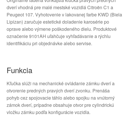
Originálne ladená vonkajšia kľučka pravých predných
dverí vhodná pre malé mestské vozidlá Citroën C1 a
Peugeot 107. Vyhotovenie v lakovanej farbe KWD (Biela
Lipizan) zaručuje estetické doladenie karosérie po
oprave alebo výmene poškodeného dielu. Produktové
označenie 9101AH uľahčuje vyhľadávanie a rýchlu
identifikáciu pri objednávke alebo servise.
Funkcia
Kľučka slúži na mechanické ovládanie zámku dverí a
otvorenie predných pravých dverí zvonku. Prenáša
pohyb cez spojovacie táhlo alebo spojku na vnútorný
zámok dverí, prípadne obsahuje otvor pre cylindrickú
vložku zámku podľa konfigurácie vozidla.