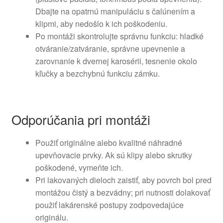
Dbajte na opatrnú manipuláciu s čalúnením a
klipmi, aby nedošlo k ich poškodeniu.
Po montáži skontrolujte správnu funkciu: hladké
otváranie/zatváranie, správne upevnenie a
zarovnanie k dvernej karosérii, tesnenie okolo
kľučky a bezchybnú funkciu zámku.
Odporúčania pri montáži
Použiť originálne alebo kvalitné náhradné
upevňovacie prvky. Ak sú klipy alebo skrutky
poškodené, vymeňte ich.
Pri lakovaných dieloch zaistiť, aby povrch bol pred
montážou čistý a bezvádny; pri nutnosti dolakovať
použiť lakárenské postupy zodpovedajúce
originálu.