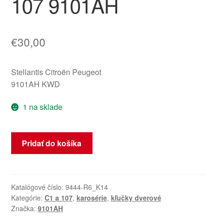
107 9101AH
€
30,00
Stellantis Citroën Peugeot
9101AH KWD
1 na sklade
množstvo
Pridať do košíka
Kľučka
pravých
predných
dverí
Katalógové číslo:
9444-R6_K14
Kategórie:
C1 a 107
,
karosérie
,
kľučky dverové
KWD
Značka:
9101AH
Citroën