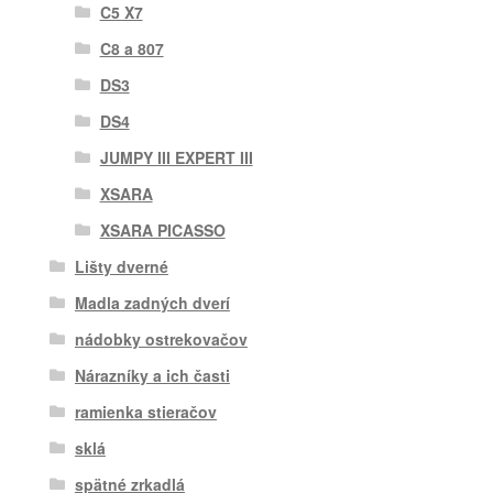
C5 X7
C8 a 807
DS3
DS4
JUMPY III EXPERT III
XSARA
XSARA PICASSO
Lišty dverné
Madla zadných dverí
nádobky ostrekovačov
Nárazníky a ich časti
ramienka stieračov
sklá
spätné zrkadlá