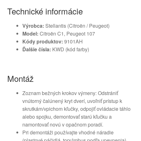
Technické informácie
Výrobca:
Stellantis (Citroën / Peugeot)
Model:
Citroën C1, Peugeot 107
Kódy produktov:
9101AH
Ďalšie čísla:
KWD (kód farby)
Montáž
Zoznam bežných krokov výmeny: Odstrániť
vnútorný čalúnený kryt dverí, uvoľniť prístup k
skrutkám/vpichom kľučky, odpojiť ovládacie táhlo
alebo spojku, demontovať starú kľučku a
namontovať novú v opačnom poradí.
Pri demontáži používajte vhodné náradie
(plastové páčidlá, torx/imbus podľa upevnenia).