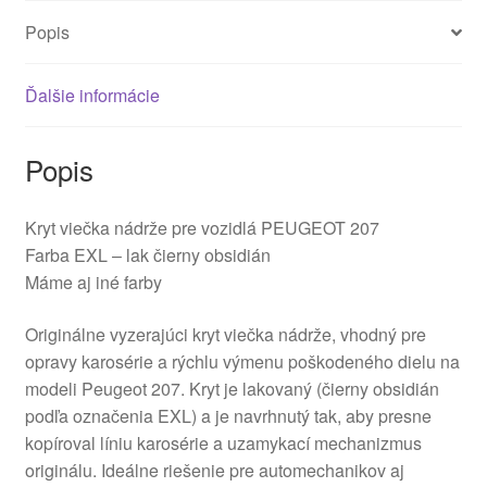
Popis
Ďalšie informácie
Popis
Kryt viečka nádrže pre vozidlá PEUGEOT 207
Farba EXL – lak čierny obsidián
Máme aj iné farby
Originálne vyzerajúci kryt viečka nádrže, vhodný pre
opravy karosérie a rýchlu výmenu poškodeného dielu na
modeli Peugeot 207. Kryt je lakovaný (čierny obsidián
podľa označenia EXL) a je navrhnutý tak, aby presne
kopíroval líniu karosérie a uzamykací mechanizmus
originálu. Ideálne riešenie pre automechanikov aj