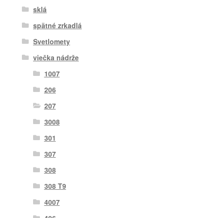
sklá
spätné zrkadlá
Svetlomety
viečka nádrže
1007
206
207
3008
301
307
308
308 T9
4007