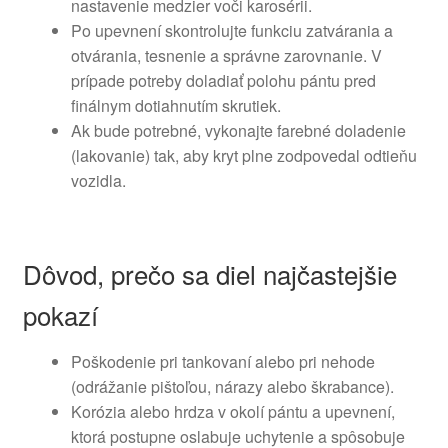
nastavenie medzier voči karosérii.
Po upevnení skontrolujte funkciu zatvárania a
otvárania, tesnenie a správne zarovnanie. V
prípade potreby doladiať polohu pántu pred
finálnym dotiahnutím skrutiek.
Ak bude potrebné, vykonajte farebné doladenie
(lakovanie) tak, aby kryt plne zodpovedal odtieňu
vozidla.
Dôvod, prečo sa diel najčastejšie
pokazí
Poškodenie pri tankovaní alebo pri nehode
(odrážanie pištoľou, nárazy alebo škrabance).
Korózia alebo hrdza v okolí pántu a upevnení,
ktorá postupne oslabuje uchytenie a spôsobuje