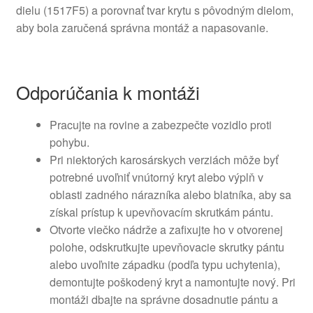
dielu (1517F5) a porovnať tvar krytu s pôvodným dielom,
aby bola zaručená správna montáž a napasovanie.
Odporúčania k montáži
Pracujte na rovine a zabezpečte vozidlo proti
pohybu.
Pri niektorých karosárskych verziách môže byť
potrebné uvoľniť vnútorný kryt alebo výplň v
oblasti zadného nárazníka alebo blatníka, aby sa
získal prístup k upevňovacím skrutkám pántu.
Otvorte viečko nádrže a zafixujte ho v otvorenej
polohe, odskrutkujte upevňovacie skrutky pántu
alebo uvoľnite západku (podľa typu uchytenia),
demontujte poškodený kryt a namontujte nový. Pri
montáži dbajte na správne dosadnutie pántu a