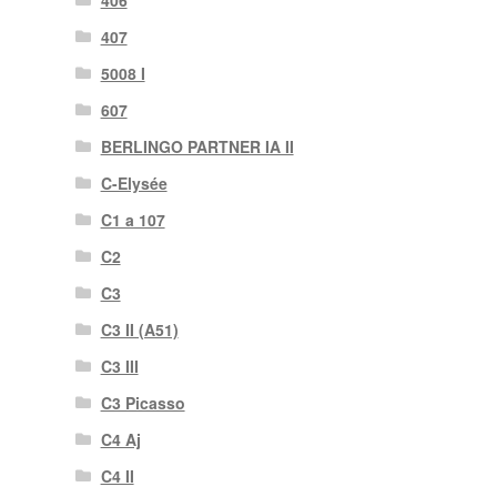
406
407
5008 I
607
BERLINGO PARTNER IA II
C-Elysée
C1 a 107
C2
C3
C3 II (A51)
C3 III
C3 Picasso
C4 Aj
C4 II