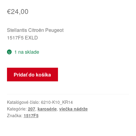
€
24,00
Stellantis Citroën Peugeot
1517F5 EXLD
1 na sklade
množstvo
Pridať do košíka
Kryt
viečka
palivovej
nádrže
Katalógové číslo:
6210-K10_KR14
Kategórie:
207
,
karosérie
,
viečka nádrže
Peugeot
Značka:
1517F5
207
EXLD
1517F5