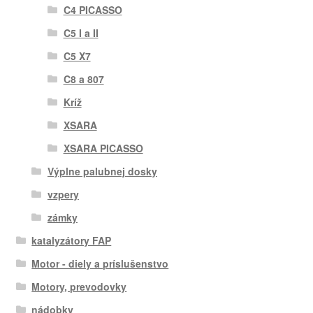
C4 PICASSO
C5 I a II
C5 X7
C8 a 807
Kríž
XSARA
XSARA PICASSO
Výplne palubnej dosky
vzpery
zámky
katalyzátory FAP
Motor - diely a príslušenstvo
Motory, prevodovky
nádobky