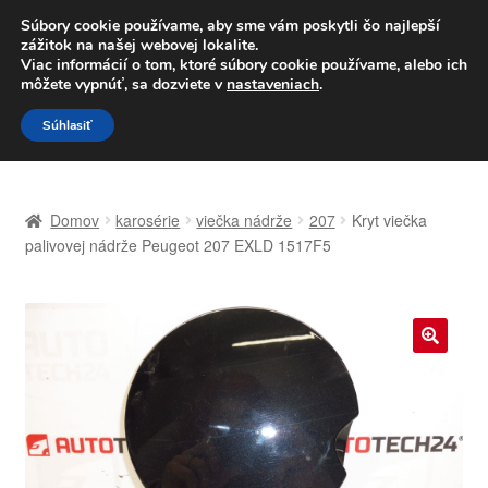
DOPRAVA od 6 EUR
Súbory cookie používame, aby sme vám poskytli čo najlepší
zážitok na našej webovej lokalite.
Po–Pi 09:00–16:00
233 221 276
Viac informácií o tom, ktoré súbory cookie používame, alebo ich
môžete vypnúť, sa dozviete v
nastaveniach
.
Preskočiť
Preskočiť
Menu
Súhlasiť
na
na
navigáciu
obsah
Domovská stránka
Domov
karosérie
viečka nádrže
207
Kryt viečka
Celosvetová preprava
palivovej nádrže Peugeot 207 EXLD 1517F5
Doprava
Kontakt
🔍
Košík
Môj účet