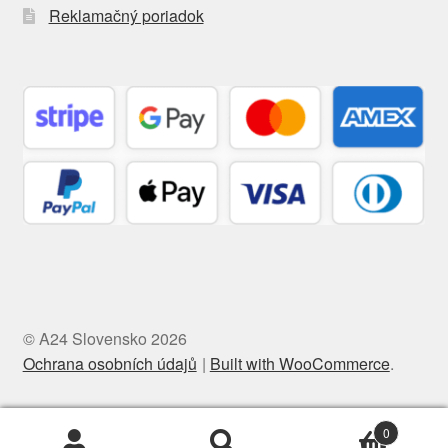
Reklamačný poriadok
© A24 Slovensko 2026
Ochrana osobních údajů
Built with WooCommerce
.
0
Hľadať:
Vyhľadávanie