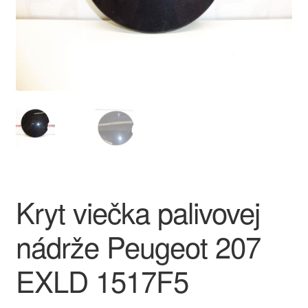
O nás
Obchodné podmienky
Ochrana osobních údajů
Platby
Pokladňa
Kryt viečka palivovej
Reklamace
nádrže Peugeot 207
Reklamačný poriadok
EXLD 1517F5