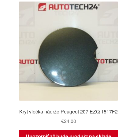
Kryt viečka nádrže Peugeot 207 EZQ 1517F2
€
24,00
Upozorniť až bude produkt na sklade