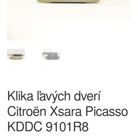
O nás
Obchodné podmienky
Ochrana osobních údajů
Platby
Pokladňa
Klika ľavých dverí
Reklamace
Citroën Xsara Picasso
Reklamačný poriadok
KDDC 9101R8