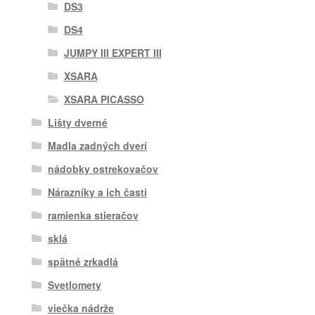
DS3
DS4
JUMPY III EXPERT III
XSARA
XSARA PICASSO
Lišty dverné
Madla zadných dverí
nádobky ostrekovačov
Nárazníky a ich časti
ramienka stieračov
sklá
spätné zrkadlá
Svetlomety
viečka nádrže