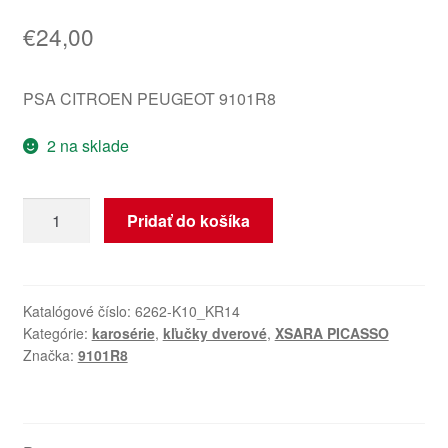
€
24,00
PSA CITROEN PEUGEOT 9101R8
2 na sklade
množstvo
Pridať do košíka
Klika
ľavých
dverí
Citroën
Katalógové číslo:
6262-K10_KR14
Kategórie:
karosérie
,
kľučky dverové
,
XSARA PICASSO
Xsara
Značka:
9101R8
Picasso
KDDC
9101R8