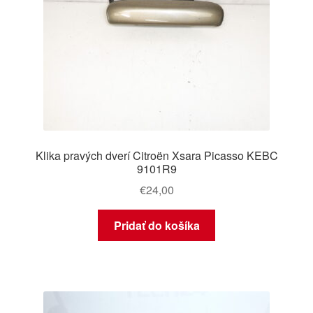
Klika pravých dverí Citroën Xsara Picasso KEBC
9101R9
€
24,00
Pridať do košíka