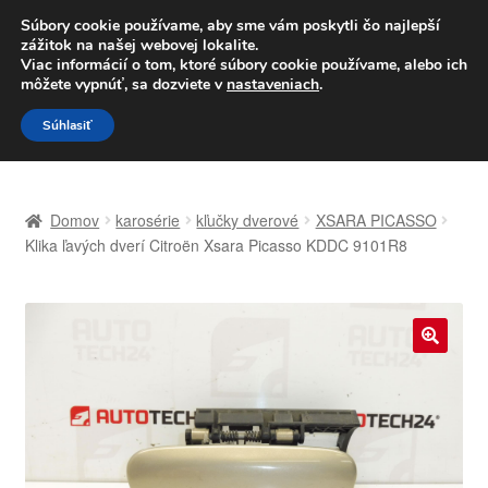
DOPRAVA od 6 EUR
Súbory cookie používame, aby sme vám poskytli čo najlepší
zážitok na našej webovej lokalite.
Po–Pi 09:00–16:00
233 221 276
Viac informácií o tom, ktoré súbory cookie používame, alebo ich
môžete vypnúť, sa dozviete v
nastaveniach
.
Preskočiť
Preskočiť
Menu
Súhlasiť
na
na
navigáciu
obsah
Domovská stránka
Domov
karosérie
kľučky dverové
XSARA PICASSO
Celosvetová preprava
Klika ľavých dverí Citroën Xsara Picasso KDDC 9101R8
Doprava
Kontakt
🔍
Košík
Môj účet