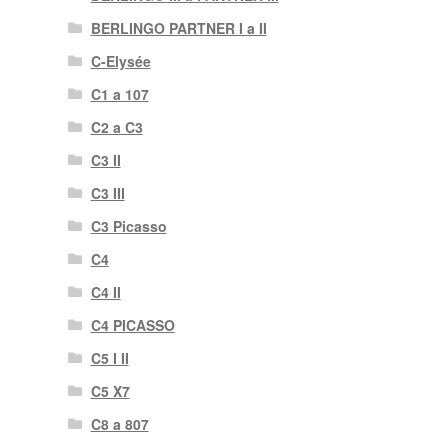
BERLINGO PARTNER I a II
C-Elysée
C1 a 107
C2 a C3
C3 II
C3 III
C3 Picasso
C4
C4 II
C4 PICASSO
C5 I II
C5 X7
C8 a 807