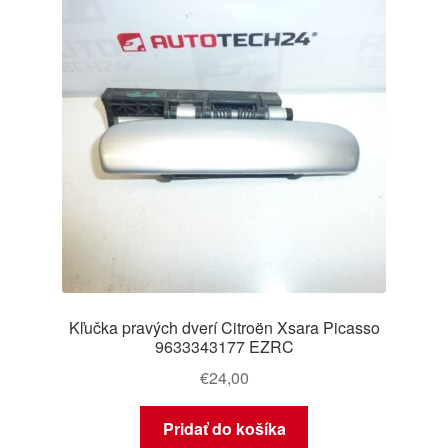
Kľučka pravých dverí Citroën Xsara Picasso
9633343177 EZRC
€
24,00
Pridať do košíka