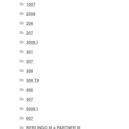
1007
2008
206
207
3008 I
301
307
308
308 T9
406
407
5008 I
607
BERLINGO III a PARTNER III