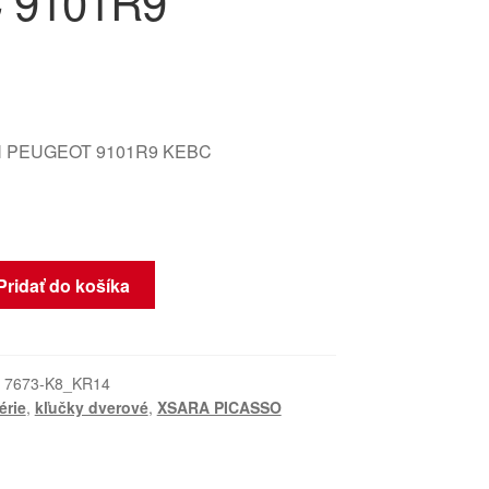
 9101R9
 PEUGEOT 9101R9 KEBC
Pridať do košíka
:
7673-K8_KR14
érie
,
kľučky dverové
,
XSARA PICASSO