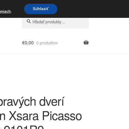
3 221 276
Súhlasiť
eniach
.
Hľadať:
Vyhľadávanie
€
0,00
0 produktov
pravých dverí
ën Xsara Picasso