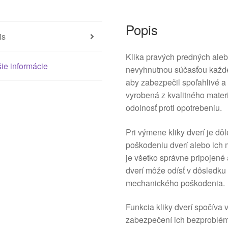
9101R9
Popis
is
Klika pravých predných aleb
ie informácie
nevyhnutnou súčasťou každéh
aby zabezpečil spoľahlivé a
vyrobená z kvalitného materi
odolnosť proti opotrebeniu.
Pri výmene kliky dverí je dô
poškodeniu dverí alebo ich 
je všetko správne pripojené
dverí môže odísť v dôsledku
mechanického poškodenia.
Funkcia kliky dverí spočíva
zabezpečení ich bezproblém