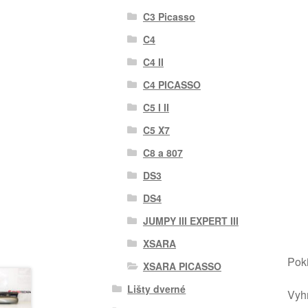
C3 Picasso
C4
C4 II
C4 PICASSO
C5 I II
C5 X7
C8 a 807
DS3
DS4
JUMPY III EXPERT III
XSARA
Poki
XSARA PICASSO
Lišty dverné
Vyhr