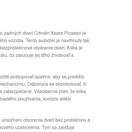
o zadných dverí Citroën Xsara Picasso je
o vozidla. Tento autodiel je navrhnutý tak,
 bezproblémové otváranie dverí. Klika je
álu, čo zaručuje jej dlhú životnosť a
ležité postupovať opatrne, aby sa predišlo
mechanizmu. Odporúča sa skontrolovať, či
 a zabezpečené. Všeobecne platí, že klika
 častého používania, korózie alebo
 v umožnení otvorenia dverí bez problémov a
ového uzatvorenia. Tým sa zaisťuje