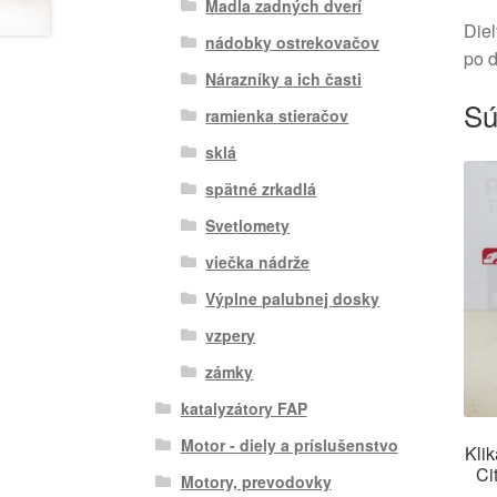
Madla zadných dverí
Diel
nádobky ostrekovačov
po 
Nárazníky a ich časti
Sú
ramienka stieračov
sklá
spätné zrkadlá
Svetlomety
viečka nádrže
Výplne palubnej dosky
vzpery
zámky
katalyzátory FAP
Motor - diely a príslušenstvo
Kli
Ci
Motory, prevodovky