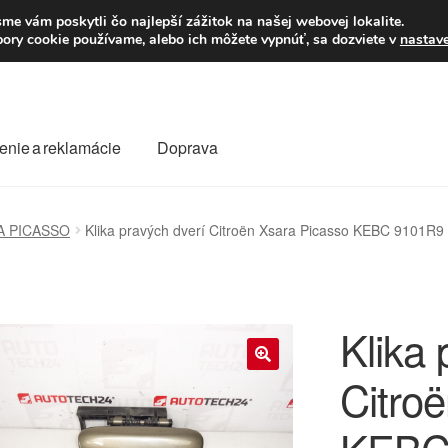
Po–Pi 09:00–16:00
23
me vám poskytli čo najlepší zážitok na našej webovej lokalite.
úbory cookie používame, alebo ich môžete vypnúť, sa dozviete v
nastav
enie a reklamácie
Doprava
oprava
Kontakt
Košík
Môj účet
O nás
Obchodné podmienky
A PICASSO
Klika pravých dverí Citroën Xsara Picasso KEBC 9101R9
Reklamace
Reklamačný poriadok
Klika 
Citro
🔍