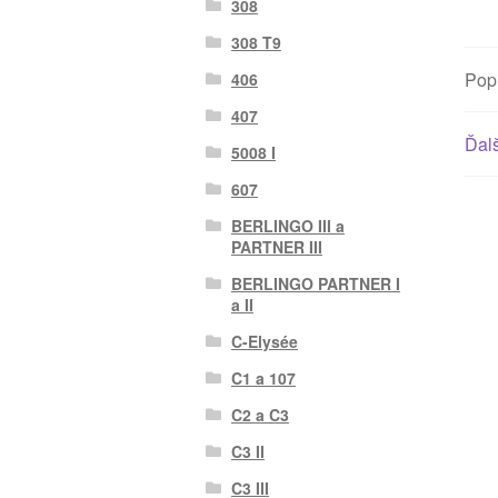
308
308 T9
Pop
406
407
Ďalš
5008 I
607
BERLINGO III a
PARTNER III
BERLINGO PARTNER I
a II
C-Elysée
C1 a 107
C2 a C3
C3 II
C3 III