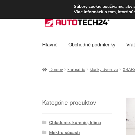
DOPRAVA od 6 EUR
Súbory cookie používame, aby s
Viac informácií o tom, ktoré s
Preskočiť
Preskočiť
na
na
navigáciu
obsah
Hlavné
Obchodné podmienky
Vrát
Domovská stránka
Celosvetová preprava
D
Domov
karosérie
kľučky dverové
XSAR
Ochrana osobních údajů
Platby
Pokladňa
Kategórie produktov
Chladenie, kúrenie, klíma
Elektro súčasti