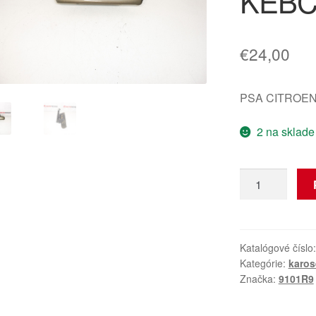
KEBC
€
24,00
PSA CITROEN
2 na sklade
množstvo
Klika
pravých
dverí
Citroën
Katalógové číslo
Kategórie:
karos
Xsara
Značka:
9101R9
Picasso
KEBC