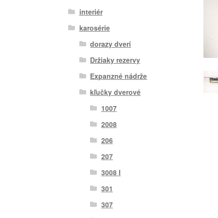
interiér
karosérie
dorazy dverí
Držiaky rezervy
Expanzné nádrže
kľučky dverové
1007
2008
206
207
3008 I
301
307