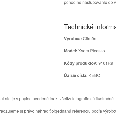
pohodlné nastupovanie do v
Technické inform
Výrobca:
Citroën
Model:
Xsara Picasso
Kódy produktov:
9101R9
Ďalšie čísla:
KEBC
aľ nie je v popise uvedené inak, všetky fotografie sú ilustračné.
adzujeme si právo nahradiť objednanú referenciu podľa výrobc