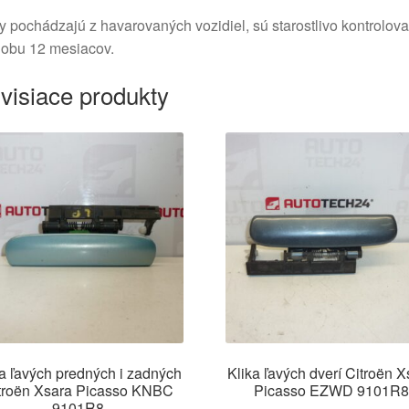
y pochádzajú z havarovaných vozidiel, sú starostlivo kontrolov
dobu 12 mesiacov.
visiace produkty
ka ľavých predných i zadných
Klika ľavých dverí Citroën X
troën Xsara Picasso KNBC
Picasso EZWD 9101R8
9101R8