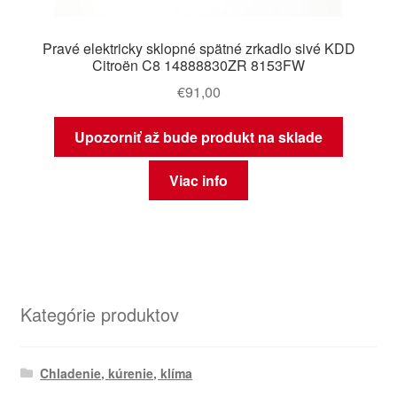
Pravé elektricky sklopné spätné zrkadlo sivé KDD
Citroën C8 14888830ZR 8153FW
€
91,00
Upozorniť až bude produkt na sklade
Viac info
Kategórie produktov
Chladenie, kúrenie, klíma