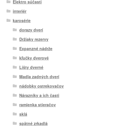
Elektro súčasti
interiér
karosérie
dorazy dverí
Držiaky rezervy
Expanzné nádrže
kľučky dverové
Lišty dverné
Madla zadných dverí
nádobky ostrekovačov
Nárazníky a ich časti
ramienka stieračov
sklá
spätné zrkadlá