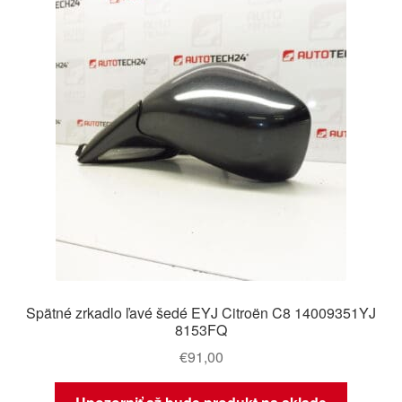
Spätné zrkadlo ľavé šedé EYJ Citroën C8 14009351YJ
8153FQ
€
91,00