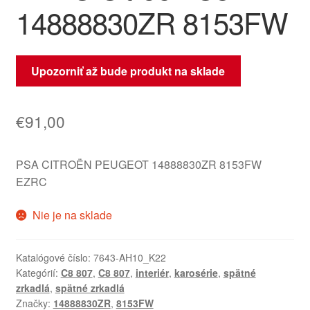
14888830ZR 8153FW
Upozorniť až bude produkt na sklade
€
91,00
PSA CITROËN PEUGEOT 14888830ZR 8153FW
EZRC
Nie je na sklade
Katalógové číslo:
7643-AH10_K22
Kategórií:
C8 807
,
C8 807
,
interiér
,
karosérie
,
spätné
zrkadlá
,
spätné zrkadlá
Značky:
14888830ZR
,
8153FW