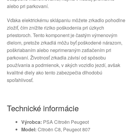
alebo pri parkovaní.
Vďaka elektrickému sklápaniu môžete zrkadlo pohodlne
zložiť, čím znížite riziko poškodenia pri úzkych
priestoroch. Tento komponent je častým výmenovým
dielom, pretože zrkadlá môžu byť poškodené nárazom,
poškriabaním alebo neprimeraným zatlačením pri
parkovaní. Životnosť zrkadla závisí od spôsobu
používania a podmienok, v akých vozidlo jezdí, avšak
kvalitné diely ako tento zabezpečia dlhodobú
spoľahlivosť.
Technické informácie
Výrobca:
PSA Citroën Peugeot
Model:
Citroën C8, Peugeot 807