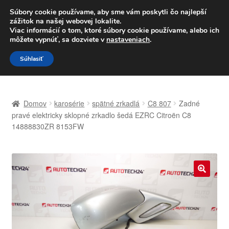
DOPRAVA od 6 EUR
Súbory cookie používame, aby sme vám poskytli čo najlepší
zážitok na našej webovej lokalite.
Po–Pi 09:00–16:00
233 221 276
Viac informácií o tom, ktoré súbory cookie používame, alebo ich
môžete vypnúť, sa dozviete v
nastaveniach
.
Preskočiť
Preskočiť
Menu
Súhlasiť
na
na
navigáciu
obsah
Domovská stránka
Domov
karosérie
spätné zrkadlá
C8 807
Zadné
Celosvetová preprava
pravé elektricky sklopné zrkadlo šedá EZRC Citroën C8
14888830ZR 8153FW
Doprava
Kontakt
🔍
Košík
Môj účet