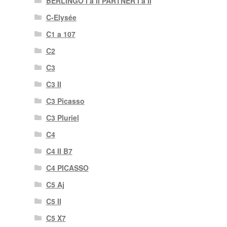
BERLINGO I a II PARTNER I a II
C-Elysée
C1 a 107
C2
C3
C3 II
C3 Picasso
C3 Pluriel
C4
C4 II B7
C4 PICASSO
C5 Aj
C5 II
C5 X7