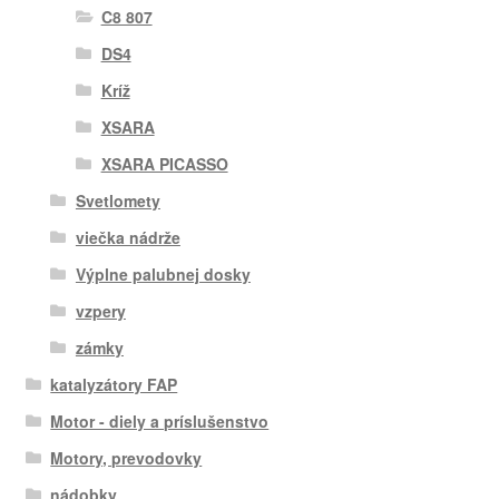
C8 807
DS4
Kríž
XSARA
XSARA PICASSO
Svetlomety
viečka nádrže
Výplne palubnej dosky
vzpery
zámky
katalyzátory FAP
Motor - diely a príslušenstvo
Motory, prevodovky
nádobky