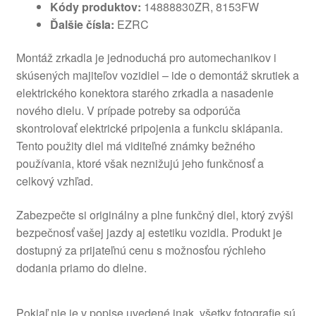
Kódy produktov:
14888830ZR, 8153FW
Ďalšie čísla:
EZRC
Montáž zrkadla je jednoduchá pro automechanikov i
skúsených majiteľov vozidiel – ide o demontáž skrutiek a
elektrického konektora starého zrkadla a nasadenie
nového dielu. V prípade potreby sa odporúča
skontrolovať elektrické pripojenia a funkciu sklápania.
Tento použity diel má viditeľné známky bežného
používania, ktoré však neznižujú jeho funkčnosť a
celkový vzhľad.
Zabezpečte si originálny a plne funkčný diel, ktorý zvýši
bezpečnosť vašej jazdy aj estetiku vozidla. Produkt je
dostupný za prijateľnú cenu s možnosťou rýchleho
dodania priamo do dielne.
Pokiaľ nie je v popise uvedené inak, všetky fotografie sú