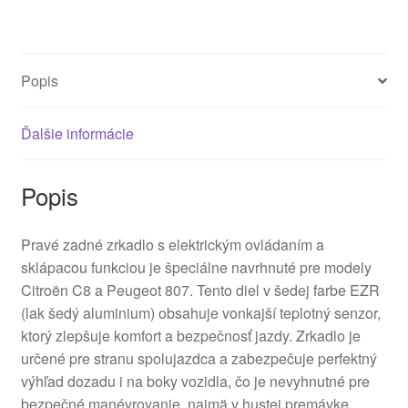
Popis
Ďalšie informácie
Popis
Pravé zadné zrkadlo s elektrickým ovládaním a
sklápacou funkciou je špeciálne navrhnuté pre modely
Citroën C8 a Peugeot 807. Tento diel v šedej farbe EZR
(lak šedý aluminium) obsahuje vonkajší teplotný senzor,
ktorý zlepšuje komfort a bezpečnosť jazdy. Zrkadlo je
určené pre stranu spolujazdca a zabezpečuje perfektný
výhľad dozadu i na boky vozidla, čo je nevyhnutné pre
bezpečné manévrovanie, najmä v hustej premávke