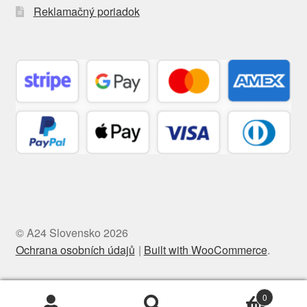
Reklamačný poriadok
© A24 Slovensko 2026
Ochrana osobních údajů
Built with WooCommerce
.
0
Hľadať:
Vyhľadávanie