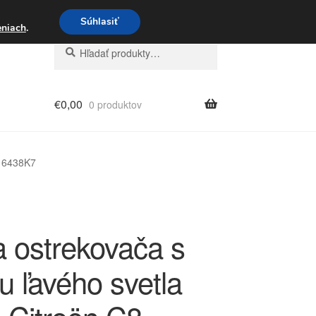
3 221 276
Súhlasiť
eniach
.
Hľadať:
Vyhľadávanie
€
0,00
0 produktov
3 6438K7
a ostrekovača s
u ľavého svetla