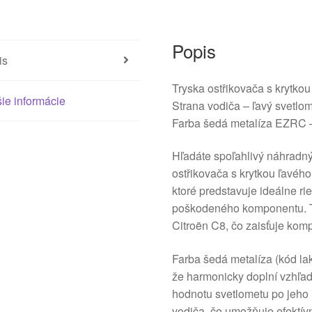
Popis
is
Tryska ostřikovača s krytk
ie informácie
Strana vodiča – ľavý svetlo
Farba šedá metalíza EZR
Hľadáte spoľahlivý náhradný
ostřikovača s krytkou ľavého
ktoré predstavuje ideálne r
poškodeného komponentu. Te
Citroën C8, čo zaisťuje komp
Farba šedá metalíza (kód 
že harmonicky doplní vzhľad 
hodnotu svetlometu po jeho i
vodiča, čo umožňuje efektívn