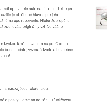
 radi opravujete auto sami, tento diel je pre
oužitie je obľúbené hlavne pre jeho
 bežnému opotrebovaniu. Nielenže zlepšíte
iež zachováte originálny vzhľad vášho
a s krytkou ľavého svetlometu pre Citroën
uto bude naďalej vyzerať skvele a bezpečne
stách!
u nahrádzajúcou referenciou.
ané a poskytujeme na ne záruku funkčnosti