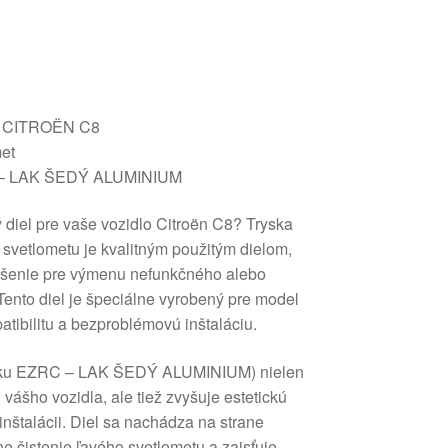
ou CITROËN C8
met
C – LAK ŠEDÝ ALUMINIUM
 diel pre vaše vozidlo Citroën C8? Tryska
 svetlometu je kvalitným použitým dielom,
iešenie pre výmenu nefunkčného alebo
nto diel je špeciálne vyrobený pre model
atibilitu a bezproblémovú inštaláciu.
laku EZRC – LAK ŠEDÝ ALUMINIUM) nielen
vášho vozidla, ale tiež zvyšuje estetickú
nštalácii. Diel sa nachádza na strane
e čistenie ľavého svetlometu a zaisťuje