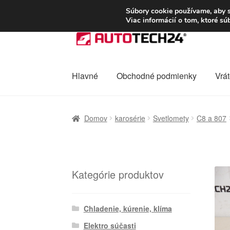
DOPRAVA od 6 EUR
Súbory cookie používame, aby s
Viac informácií o tom, ktoré s
Preskočiť
Preskočiť
na
na
navigáciu
obsah
Hlavné
Obchodné podmienky
Vrát
Domovská stránka
Celosvetová preprava
D
Domov
karosérie
Svetlomety
C8 a 807
Ochrana osobních údajů
Platby
Pokladňa
Kategórie produktov
Chladenie, kúrenie, klíma
Elektro súčasti