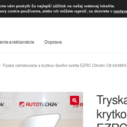
Po–Pi 09:00–16:00
23
me vám poskytli čo najlepší zážitok na našej webovej lokalite.
úbory cookie používame, alebo ich môžete vypnúť, sa dozviete v
nastav
enie a reklamácie
Doprava
oprava
Kontakt
Košík
Môj účet
O nás
Obchodné podmienky
Tryska ostrekovača s krytkou ľavého svetla EZRC Citroën C8 6438K
Reklamace
Reklamačný poriadok
Trysk
krytko
🔍