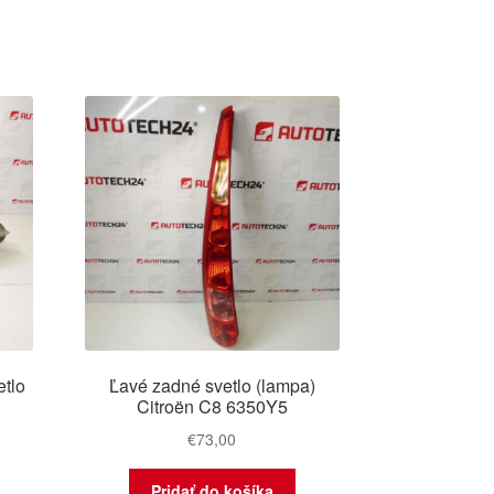
tlo
Ľavé zadné svetlo (lampa)
Citroën C8 6350Y5
€
73,00
Pridať do košíka