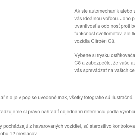
Ak ste automechanik alebo si
vás ideálnou voľbou. Jeho p
trvanlivosť a odolnosť proti
funkčnosť svetlometov, ale t
vozidla Citroën C8.
Vyberte si trysku ostřikovač
C8 a zabezpečte, že vaše a
vás sprevádzať na vašich ce
aľ nie je v popise uvedené inak, všetky fotografie sú ilustračné.
adzujeme si právo nahradiť objednanú referenciu podľa výrobc
y pochádzajú z havarovaných vozidiel, sú starostlivo kontrolov
dobu 12 mesiacov.