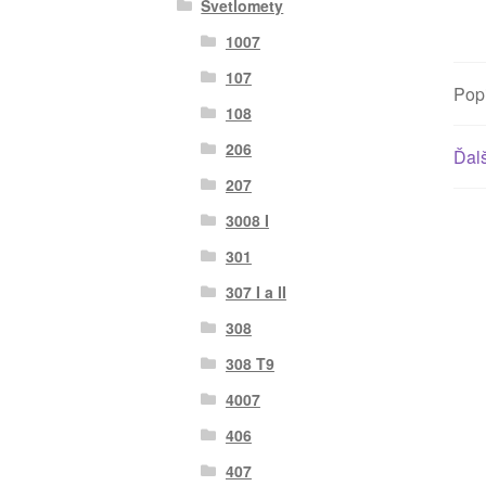
Svetlomety
1007
107
Pop
108
206
Ďalš
207
3008 I
301
307 I a II
308
308 T9
4007
406
407