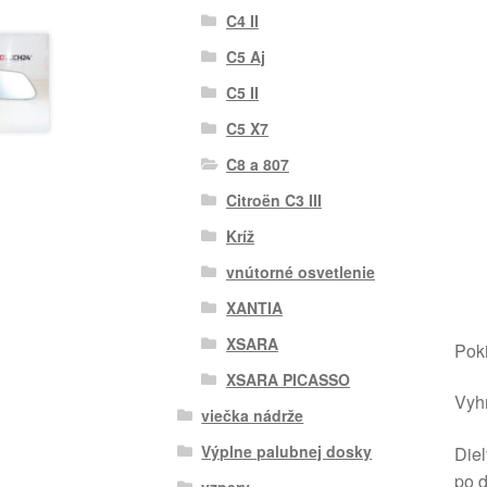
C4 II
C5 Aj
C5 II
C5 X7
C8 a 807
Citroën C3 III
Kríž
vnútorné osvetlenie
XANTIA
XSARA
Poki
XSARA PICASSO
Vyhr
viečka nádrže
Výplne palubnej dosky
Diel
po 
vzpery