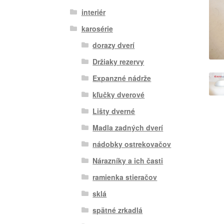
interiér
karosérie
dorazy dverí
Držiaky rezervy
Expanzné nádrže
kľučky dverové
Lišty dverné
Madla zadných dverí
nádobky ostrekovačov
Nárazníky a ich časti
ramienka stieračov
sklá
spätné zrkadlá