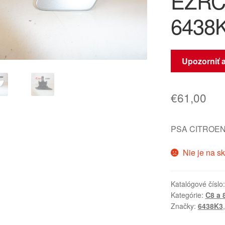
EZRC 
6438
Upozorniť 
€
61,00
PSA CITROEN
Nie je na s
Katalógové číslo
Kategórie:
C8 a 
Značky:
6438K3