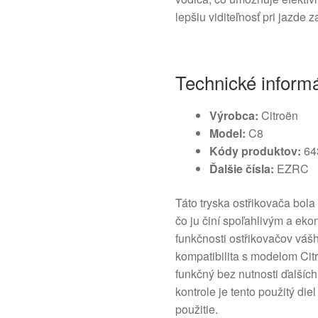
lepšiu viditeľnosť pri jazde
Technické inform
Výrobca:
Citroën
Model:
C8
Kódy produktov:
64
Ďalšie čísla:
EZRC
Táto tryska ostřikovača bola
čo ju činí spoľahlivým a ek
funkčnosti ostřikovačov váš
kompatibilita s modelom Citr
funkčný bez nutnosti ďalšíc
kontrole je tento použitý di
použitie.