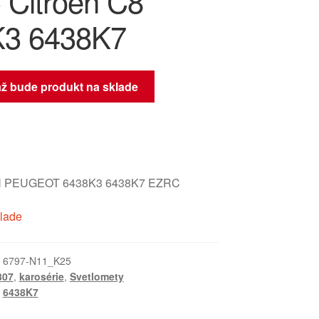
Citroën C8
K3 6438K7
až bude produkt na sklade
 PEUGEOT 6438K3 6438K7 EZRC
klade
:
6797-N11_K25
807
,
karosérie
,
Svetlomety
,
6438K7