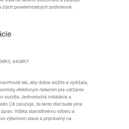
 za zlých poveternostných podmienok.
ácie
38K3, 6438K7
 navrhnutá tak, aby dobre slúžila a vydržala,
onomicky efektívnym riešením pre udržanie
ho vozidla. Jednoduchá inštalácia a
oën C8 zaručuje, že tento diel bude plne
h úprav. Vďaka starostlivému výberu a
el vo výbornom stave a pripravený na