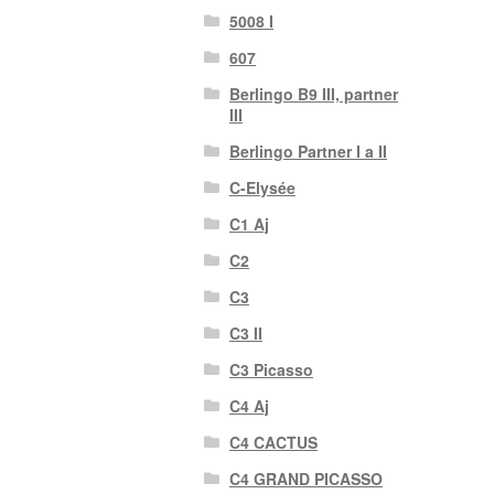
5008 I
607
Berlingo B9 III, partner
III
Berlingo Partner I a II
C-Elysée
C1 Aj
C2
C3
C3 II
C3 Picasso
C4 Aj
C4 CACTUS
C4 GRAND PICASSO