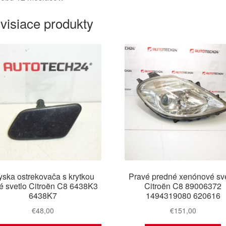
visiace produkty
yska ostrekovača s krytkou
Pravé predné xenónové sve
é svetlo Citroën C8 6438K3
Citroën C8 89006372
6438K7
1494319080 620616
€
48,00
€
151,00