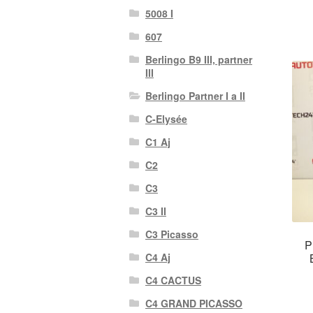
5008 I
607
Berlingo B9 III, partner
III
Berlingo Partner I a II
C-Elysée
C1 Aj
C2
C3
C3 II
C3 Picasso
P
C4 Aj
C4 CACTUS
C4 GRAND PICASSO