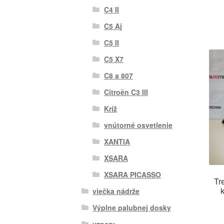
C4 II
C5 Aj
C5 II
C5 X7
C8 a 807
Citroën C3 III
Kríž
vnútorné osvetlenie
XANTIA
XSARA
XSARA PICASSO
Tr
viečka nádrže
Výplne palubnej dosky
vzpery