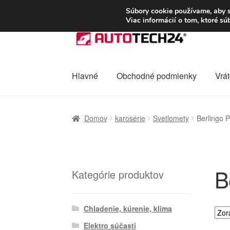
DOPRAVA od 6 EUR
Súbory cookie používame, aby s
Viac informácií o tom, ktoré s
Preskočiť
Preskočiť
na
na
navigáciu
obsah
Hlavné
Obchodné podmienky
Vrát
Domovská stránka
Celosvetová preprava
D
Domov
karosérie
Svetlomety
Berlingo Pa
Ochrana osobních údajů
Platby
Pokladňa
B
Kategórie produktov
Chladenie, kúrenie, klíma
Elektro súčasti