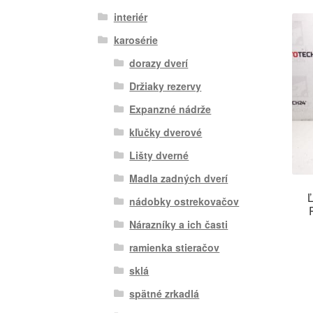
interiér
karosérie
dorazy dverí
Držiaky rezervy
Expanzné nádrže
kľučky dverové
Lišty dverné
Madla zadných dverí
Ľ
nádobky ostrekovačov
Nárazníky a ich časti
ramienka stieračov
sklá
spätné zrkadlá