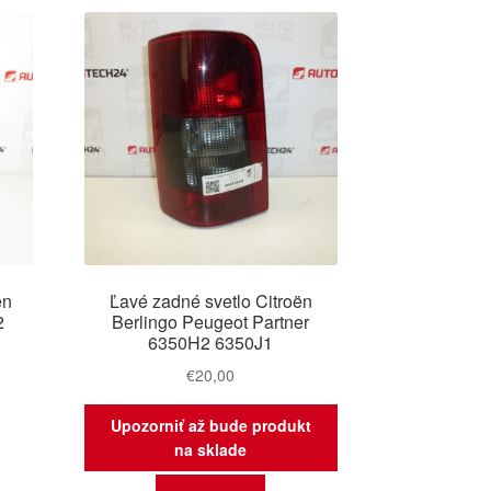
ën
Ľavé zadné svetlo Citroën
2
Berlingo Peugeot Partner
6350H2 6350J1
€
20,00
Upozorniť až bude produkt
na sklade