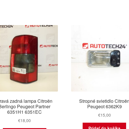
ravá zadná lampa Citroën
Stropné svietidlo Citroë
Berlingo Peugeot Partner
Peugeot 6362K9
6351H1 6351EC
€
15,00
€
18,00
Pridať do košíka