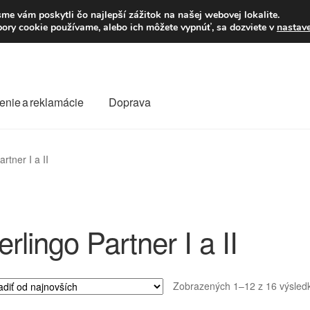
Po–Pi 09:00–16:00
23
me vám poskytli čo najlepší zážitok na našej webovej lokalite.
úbory cookie používame, alebo ich môžete vypnúť, sa dozviete v
nastav
enie a reklamácie
Doprava
oprava
Kontakt
Košík
Môj účet
O nás
Obchodné podmienky
rtner I a II
Reklamace
Reklamačný poriadok
erlingo Partner I a II
Zobrazených 1–12 z 16 výsled