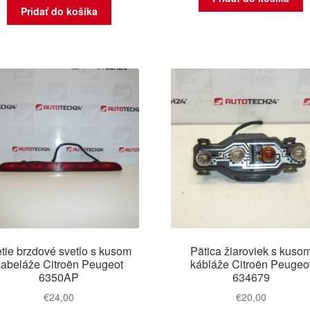
Pridať do košíka
etie brzdové svetlo s kusom
Pätica žiaroviek s kuso
kabeláže Citroën Peugeot
kábláže Citroën Peugeo
6350AP
634679
€
24,00
€
20,00