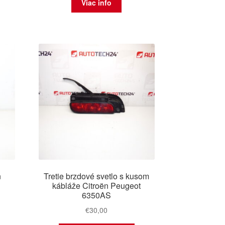
Viac info
n
Tretie brzdové svetlo s kusom
kábláže Citroën Peugeot
6350AS
€
30,00