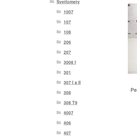
Svetlomety
1007
107
108
206
207
3008 I
301
307 I a II
Pe
308
308 T9
4007
406
407