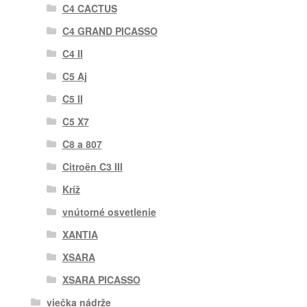
C4 CACTUS
C4 GRAND PICASSO
C4 II
C5 Aj
C5 II
C5 X7
C8 a 807
Citroën C3 III
Kríž
vnútorné osvetlenie
XANTIA
XSARA
XSARA PICASSO
viečka nádrže