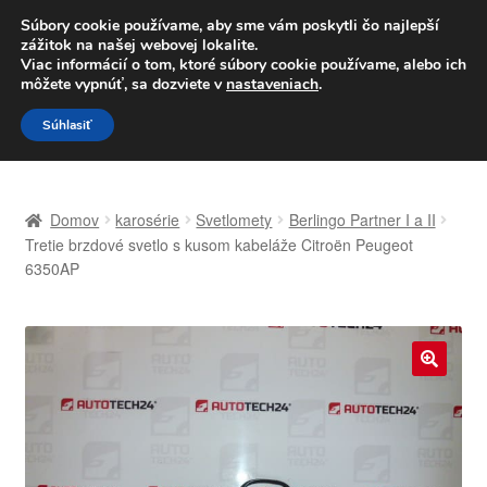
DOPRAVA od 6 EUR
Súbory cookie používame, aby sme vám poskytli čo najlepší
zážitok na našej webovej lokalite.
Po–Pi 09:00–16:00
233 221 276
Viac informácií o tom, ktoré súbory cookie používame, alebo ich
môžete vypnúť, sa dozviete v
nastaveniach
.
Preskočiť
Preskočiť
Menu
Súhlasiť
na
na
navigáciu
obsah
Domovská stránka
Domov
karosérie
Svetlomety
Berlingo Partner I a II
Celosvetová preprava
Tretie brzdové svetlo s kusom kabeláže Citroën Peugeot
6350AP
Doprava
Kontakt
🔍
Košík
Môj účet