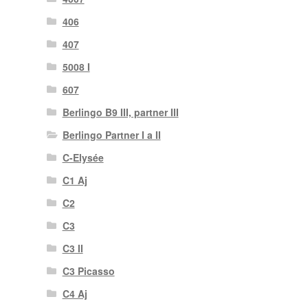
406
407
5008 I
607
Berlingo B9 III, partner III
Berlingo Partner I a II
C-Elysée
C1 Aj
C2
C3
C3 II
C3 Picasso
C4 Aj