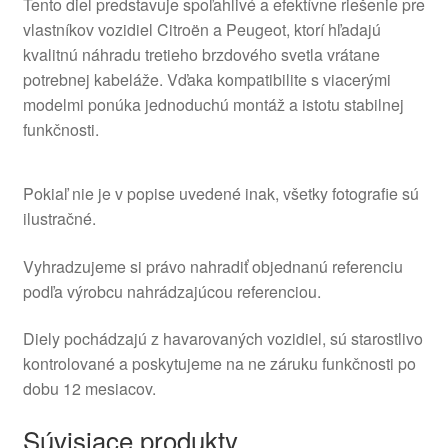
Tento diel predstavuje spoľahlivé a efektívne riešenie pre
vlastníkov vozidiel Citroën a Peugeot, ktorí hľadajú
kvalitnú náhradu tretieho brzdového svetla vrátane
potrebnej kabeláže. Vďaka kompatibilite s viacerými
modelmi ponúka jednoduchú montáž a istotu stabilnej
funkčnosti.
Pokiaľ nie je v popise uvedené inak, všetky fotografie sú
ilustračné.
Vyhradzujeme si právo nahradiť objednanú referenciu
podľa výrobcu nahrádzajúcou referenciou.
Diely pochádzajú z havarovaných vozidiel, sú starostlivo
kontrolované a poskytujeme na ne záruku funkčnosti po
dobu 12 mesiacov.
Súvisiace produkty