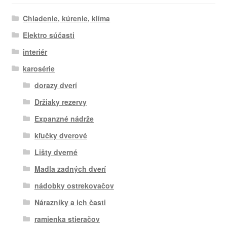
Chladenie, kúrenie, klíma
Elektro súčasti
interiér
karosérie
dorazy dverí
Držiaky rezervy
Expanzné nádrže
kľučky dverové
Lišty dverné
Madla zadných dverí
nádobky ostrekovačov
Nárazníky a ich časti
ramienka stieračov