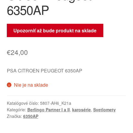
6350AP
Upozorniť až bude produkt na sklade
€
24,00
PSA CITROEN PEUGEOT 6350AP
Nie je na sklade
Katalógové číslo:
5807-AH6_K21a
Kategórie:
Berlingo Partner I a II
,
karosérie
,
Svetlomety
Značka:
6350AP