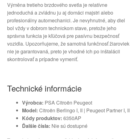
Výměna tretieho brzdového svetla je relatívne
jednoduchá a zvládnu ju aj domáci majstri alebo
profesionálny automechanici. Je nevyhnutné, aby diel
bol vždy v dobrom technickom stave, pretože jeho
správna funkcia je kľúčová pre pasívnu bezpečnosť
vozidla. Upozorňujeme, že samotná funkčnosť žiaroviek
nie je garantovaná, preto je vhodné ich po inštalácii
skontrolovať a prípadne vymeniť.
Technické informácie
Výrobca:
PSA Citroën Peugeot
Model:
Citroën Berlingo I, II | Peugeot Partner I, II
Kódy produktov:
6350AP
Ďalšie čísla:
Nie sú dostupné