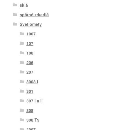
sklá
spätné zrkadlá
Svetlomety
1007
107
108
206
207
3008 I
301
307 I a II
308
308 T9
4007