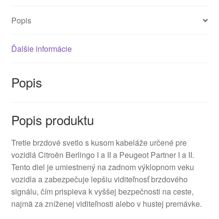
Popis
Ďalšie informácie
Popis
Popis produktu
Tretie brzdové svetlo s kusom kabeláže určené pre
vozidlá Citroën Berlingo I a II a Peugeot Partner I a II.
Tento diel je umiestnený na zadnom výklopnom veku
vozidla a zabezpečuje lepšiu viditeľnosť brzdového
signálu, čím prispieva k vyššej bezpečnosti na ceste,
najmä za zníženej viditeľnosti alebo v hustej premávke.