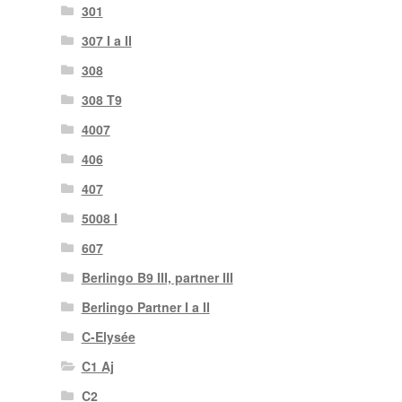
301
307 I a II
308
308 T9
4007
406
407
5008 I
607
Berlingo B9 III, partner III
Berlingo Partner I a II
C-Elysée
C1 Aj
C2