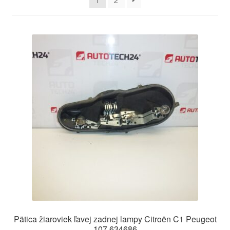
1
2
O nás
Obchodné podmienky
Ochrana osobních údajů
Platby
Pokladňa
Reklamace
Reklamačný poriadok
Pätica žiaroviek ľavej zadnej lampy Citroën C1 Peugeot
107 634686