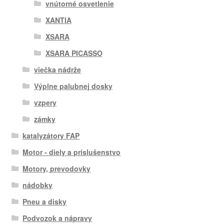
vnútorné osvetlenie
XANTIA
XSARA
XSARA PICASSO
viečka nádrže
Výplne palubnej dosky
vzpery
zámky
katalyzátory FAP
Motor - diely a príslušenstvo
Motory, prevodovky
nádobky
Pneu a disky
Podvozok a nápravy