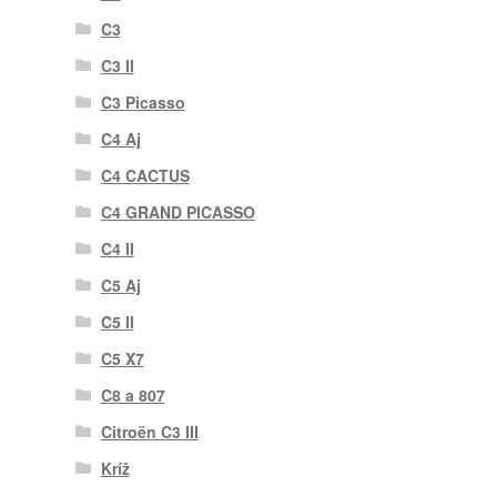
C3
C3 II
C3 Picasso
C4 Aj
C4 CACTUS
C4 GRAND PICASSO
C4 II
C5 Aj
C5 II
C5 X7
C8 a 807
Citroën C3 III
Kríž