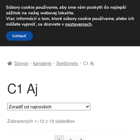
DOPRAVA od 6 EUR
Súbory cookie používame, aby sme vám poskytli čo najlepší
zážitok na našej webovej lokalite.
Po–Pi 09:00–16:00
233 221 276
Viac informácií o tom, ktoré súbory cookie používame, alebo ich
môžete vypnúť, sa dozviete v
nastaveniach
.
Preskočiť
Preskočiť
Menu
Súhlasiť
na
na
navigáciu
obsah
Domovská stránka
Domov
karosérie
Svetlomety
C1 Aj
Celosvetová preprava
C1 Aj
Doprava
Kontakt
Košík
Zoradené
Zobrazených 1–12 z 15 výsledkov
podľa
Môj účet
najnovších