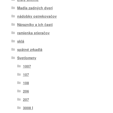
Madla zadných dverí
nádobky ostrekovačov
Nárazníky a ich časti
ramienka stieračov
sklá
spätné zrkadlá
Svetlomety
1007
107
108
206
207
3008 I