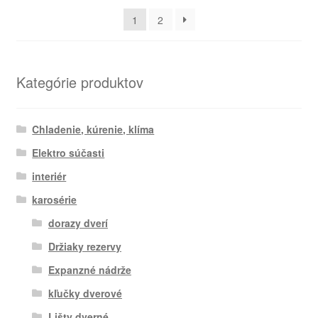
najnovších
1
2
Kategórie produktov
Chladenie, kúrenie, klíma
Elektro súčasti
interiér
karosérie
dorazy dverí
Držiaky rezervy
Expanzné nádrže
kľučky dverové
Lišty dverné