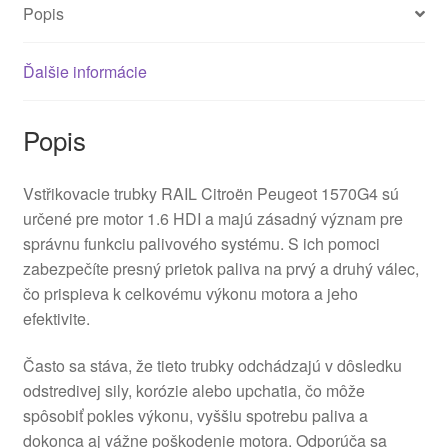
Popis
Ďalšie informácie
Popis
Vstřikovacie trubky RAIL Citroën Peugeot 1570G4 sú
určené pre motor 1.6 HDI a majú zásadný význam pre
správnu funkciu palivového systému. S ich pomoci
zabezpečíte presný prietok paliva na prvý a druhý válec,
čo prispieva k celkovému výkonu motora a jeho
efektivite.
Často sa stáva, že tieto trubky odchádzajú v dôsledku
odstredivej sily, korózie alebo upchatia, čo môže
spôsobiť pokles výkonu, vyššiu spotrebu paliva a
dokonca aj vážne poškodenie motora. Odporúča sa