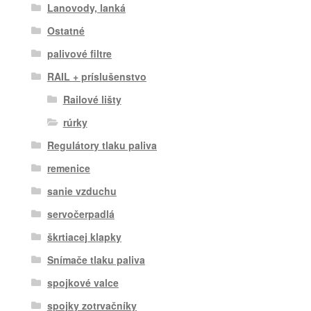
Lanovody, lanká
Ostatné
palivové filtre
RAIL + príslušenstvo
Railové lišty
rúrky
Regulátory tlaku paliva
remenice
sanie vzduchu
servočerpadlá
škrtiacej klapky
Snímače tlaku paliva
spojkové valce
spojky zotrvačníky