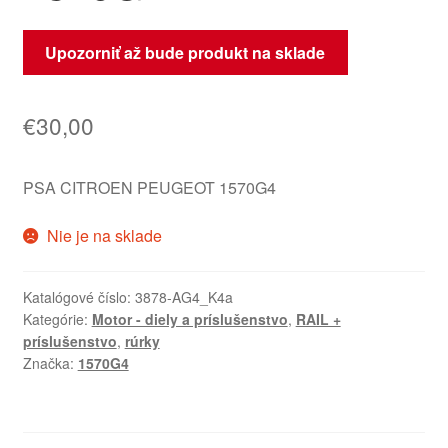
Upozorniť až bude produkt na sklade
€
30,00
PSA CITROEN PEUGEOT 1570G4
Nie je na sklade
Katalógové číslo:
3878-AG4_K4a
Kategórie:
Motor - diely a príslušenstvo
,
RAIL +
príslušenstvo
,
rúrky
Značka:
1570G4