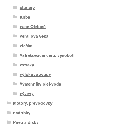
štartéry
turba
vane Olejové
ventilová veka
viečka
Vstrekovacie čerp. vysokotl.
vstreky
výfukové zvody
Výmenníky olej-voda
vývevy
Motory, prevodovky
nádobky
Pneu a disky