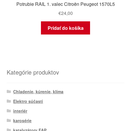
Potrubie RAIL 1. valec Citroën Peugeot 1570L5
€
24,00
Pridať do košíka
Kategórie produktov
Chladenie, kúrenie, klíma
Elektro súčasti
interiér
karosérie
katalyzátory FAP