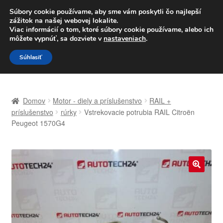
DOPRAVA od 6 EUR
Súbory cookie používame, aby sme vám poskytli čo najlepší
zážitok na našej webovej lokalite.
Po–Pi 09:00–16:00
233 221 276
Viac informácií o tom, ktoré súbory cookie používame, alebo ich
môžete vypnúť, sa dozviete v
nastaveniach
.
Preskočiť
Preskočiť
Menu
Súhlasiť
na
na
navigáciu
obsah
Domovská stránka
Domov
Motor - diely a príslušenstvo
RAIL +
Celosvetová preprava
príslušenstvo
rúrky
Vstrekovacie potrubia RAIL Citroën
Peugeot 1570G4
Doprava
Kontakt
🔍
Košík
Môj účet