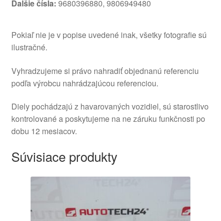
Ďalšie čísla:
9680396880, 9806949480
Pokiaľ nie je v popise uvedené inak, všetky fotografie sú
ilustračné.
Vyhradzujeme si právo nahradiť objednanú referenciu
podľa výrobcu nahrádzajúcou referenciou.
Diely pochádzajú z havarovaných vozidiel, sú starostlivo
kontrolované a poskytujeme na ne záruku funkčnosti po
dobu 12 mesiacov.
Súvisiace produkty