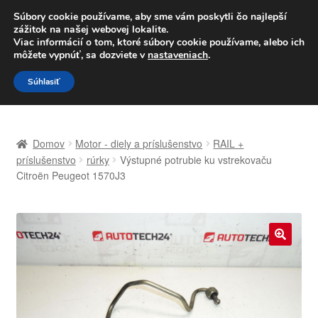
DOPRAVA od 6 EUR
Súbory cookie používame, aby sme vám poskytli čo najlepší
zážitok na našej webovej lokalite.
Po–Pi 09:00–16:00
233 221 276
Viac informácií o tom, ktoré súbory cookie používame, alebo ich
môžete vypnúť, sa dozviete v
nastaveniach
.
Preskočiť
Preskočiť
Menu
Súhlasiť
na
na
navigáciu
obsah
Domovská stránka
Domov
Motor - diely a príslušenstvo
RAIL +
Celosvetová preprava
príslušenstvo
rúrky
Výstupné potrubie ku vstrekovaču
Citroën Peugeot 1570J3
Doprava
Kontakt
🔍
Košík
Môj účet