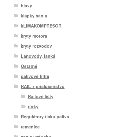
hlavy
klapky sania
kLIMAKOMPRESOR
kryty motora
kryty rozvodov
Lanovody, lanká
Ostatné
palivové filtre
RAIL + príslušenstvo
Railové lišty
rúrky
Regulátory tlaku paliva
remenice
sanie vzduchu