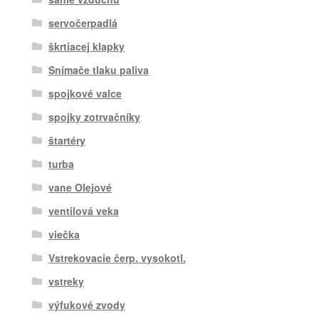
servočerpadlá
škrtiacej klapky
Snímače tlaku paliva
spojkové valce
spojky zotrvačníky
štartéry
turba
vane Olejové
ventilová veka
viečka
Vstrekovacie čerp. vysokotl.
vstreky
výfukové zvody