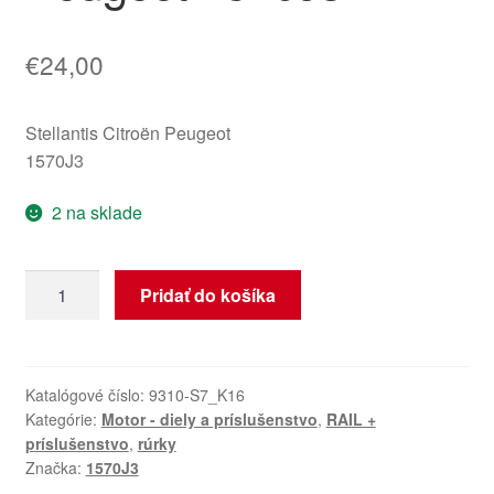
€
24,00
Stellantis Citroën Peugeot
1570J3
2 na sklade
množstvo
Pridať do košíka
Výstupné
potrubie
ku
vstrekovaču
Katalógové číslo:
9310-S7_K16
Kategórie:
Motor - diely a príslušenstvo
,
RAIL +
Citroën
príslušenstvo
,
rúrky
Peugeot
Značka:
1570J3
1570J3