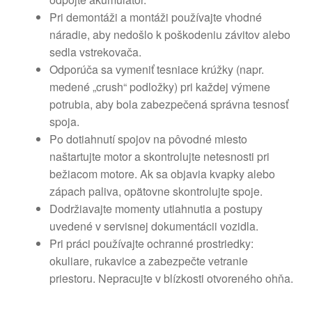
Pri demontáži a montáži používajte vhodné
náradie, aby nedošlo k poškodeniu závitov alebo
sedla vstrekovača.
Odporúča sa vymeniť tesniace krúžky (napr.
medené „crush“ podložky) pri každej výmene
potrubia, aby bola zabezpečená správna tesnosť
spoja.
Po dotiahnutí spojov na pôvodné miesto
naštartujte motor a skontrolujte netesnosti pri
bežiacom motore. Ak sa objavia kvapky alebo
zápach paliva, opätovne skontrolujte spoje.
Dodržiavajte momenty utiahnutia a postupy
uvedené v servisnej dokumentácii vozidla.
Pri práci používajte ochranné prostriedky:
okuliare, rukavice a zabezpečte vetranie
priestoru. Nepracujte v blízkosti otvoreného ohňa.