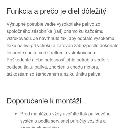
Funkcia a prečo je diel dôležitý
Výstupné potrubie vedie vysokotlaké palivo zo
spoločného zásobníka (rail) priamo ku každému
vstrekovaču. Je navrhnuté tak, aby odolalo vysokému
tlaku paliva pri vstreku a zároveň zabezpečilo dokonalé
tesnenie spoja medzi railom a vstrekovačom.
Poškodenie alebo netesnosť tohto potrubia vedie k
poklesu tlaku paliva, zhoršeniu chodu motora,
ťažkostiam so štartovaním a riziku úniku paliva.
Doporučenie k montáži
Pred montážou vždy uvoľnite tlak palivového
systému podľa servisnej príručky vozidla a
odpojte akumulátor.