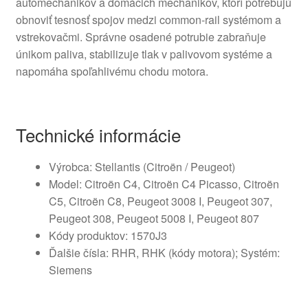
automechanikov a domácich mechanikov, ktorí potrebujú
obnoviť tesnosť spojov medzi common-rail systémom a
vstrekovačmi. Správne osadené potrubie zabraňuje
únikom paliva, stabilizuje tlak v palivovom systéme a
napomáha spoľahlivému chodu motora.
Technické informácie
Výrobca: Stellantis (Citroën / Peugeot)
Model: Citroën C4, Citroën C4 Picasso, Citroën
C5, Citroën C8, Peugeot 3008 I, Peugeot 307,
Peugeot 308, Peugeot 5008 I, Peugeot 807
Kódy produktov: 1570J3
Ďalšie čísla: RHR, RHK (kódy motora); Systém:
Siemens