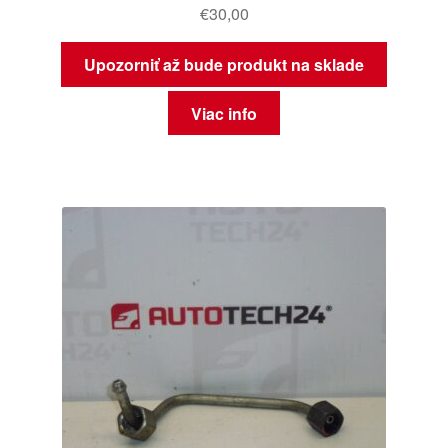
€
30,00
Upozorniť až bude produkt na sklade
Viac info