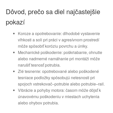
Dôvod, prečo sa diel najčastejšie
pokazí
Koroze a opotrebovanie: dlhodobé vystavenie
vlhkosti a soli pri práci v agresívnom prostredí
môže spôsobiť koróziu povrchu a úniky.
Mechanické poškodenie: poškriabanie, ohnutie
alebo nadmerné namáhanie pri montáži môže
narušiť tesnosť potrubia.
Zlé tesnenie: opotrebované alebo poškodené
tesniace podložky spôsobujú netesnosti pri
spojoch vstrekovač–potrubie alebo potrubie–rail.
Vibrácie a pohyby motora: časom môže dôjsť k
únavovému poškodeniu v miestach uchytenia
alebo ohybov potrubia.