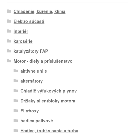
Chladenie, kúrenie, klíma
Elektro súčasti
interiér
karosérie
katalyzátory FAP
Motor - diely a príslušenstvo
aktívne uhlie
alternátory
Chladič výfukových plynov
Držiaky silentbloky motora
Filtrboxy
hadica palivové
Hadice, trubky sania a turba