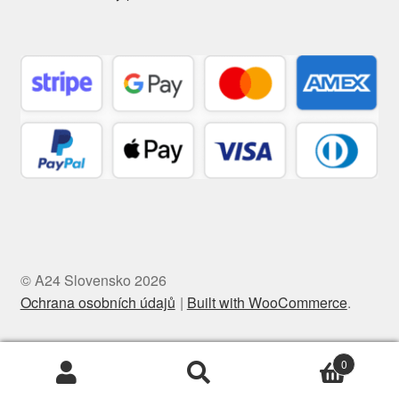
© A24 Slovensko 2026
Ochrana osobních údajů
Built with WooCommerce
.
0
Hľadať:
Vyhľadávanie