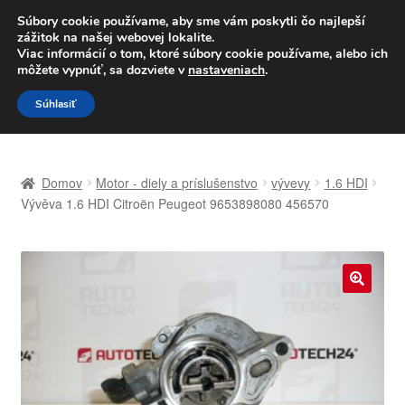
DOPRAVA od 6 EUR
Súbory cookie používame, aby sme vám poskytli čo najlepší
zážitok na našej webovej lokalite.
Po–Pi 09:00–16:00
233 221 276
Viac informácií o tom, ktoré súbory cookie používame, alebo ich
môžete vypnúť, sa dozviete v
nastaveniach
.
Preskočiť
Preskočiť
Menu
Súhlasiť
na
na
navigáciu
obsah
Domovská stránka
Domov
Motor - diely a príslušenstvo
vývevy
1.6 HDI
Celosvetová preprava
Vývěva 1.6 HDI Citroën Peugeot 9653898080 456570
Doprava
Kontakt
🔍
Košík
Môj účet