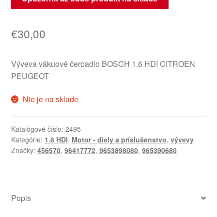
€
30,00
Výveva vákuové čerpadlo BOSCH 1.6 HDI CITROEN
PEUGEOT
Nie je na sklade
Katalógové číslo:
2495
Kategórie:
1.6 HDI
,
Motor - diely a príslušenstvo
,
vývevy
Značky:
456570
,
96417772
,
9653898080
,
965390680
Popis