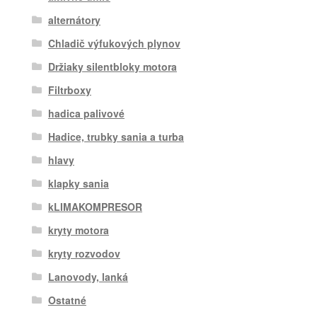
alternátory
Chladič výfukových plynov
Držiaky silentbloky motora
Filtrboxy
hadica palivové
Hadice, trubky sania a turba
hlavy
klapky sania
kLIMAKOMPRESOR
kryty motora
kryty rozvodov
Lanovody, lanká
Ostatné