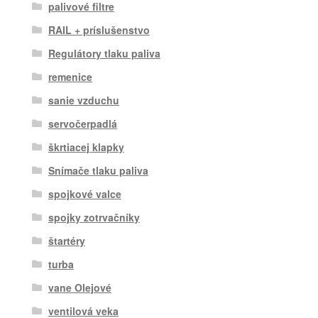
palivové filtre
RAIL + príslušenstvo
Regulátory tlaku paliva
remenice
sanie vzduchu
servočerpadlá
škrtiacej klapky
Snímače tlaku paliva
spojkové valce
spojky zotrvačníky
štartéry
turba
vane Olejové
ventilová veka