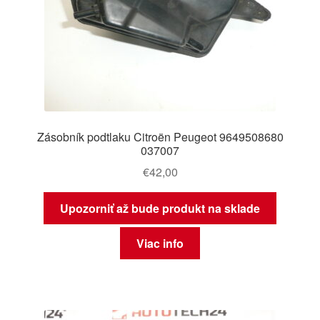
Zásobník podtlaku Citroën Peugeot 9649508680
037007
€
42,00
Upozorniť až bude produkt na sklade
Viac info