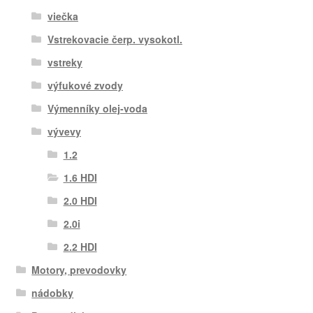
viečka
Vstrekovacie čerp. vysokotl.
vstreky
výfukové zvody
Výmenníky olej-voda
vývevy
1.2
1.6 HDI
2.0 HDI
2.0i
2.2 HDI
Motory, prevodovky
nádobky