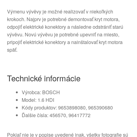
Výmenu vývěvy je možné realizovať v niekoľkých
krokoch. Najprv je potrebné demontovať kryt motora,
odpojiť elektrické konektory a následne odstrániť starú
vývěvu. Novú vývěvu je potrebné upevniť na miesto,
pripojiť elektrické konektory a nainštalovať kryt motora
späť.
Technické informácie
Výrobca: BOSCH
Model: 1.6 HDI
Kódy produktov: 9653898080, 965390680
Ďalšie čísla: 456570, 96417772
Pokiaľ nie je v popise uvedené inak, všetky fotografie sú