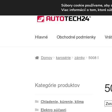
DOPRAVA od 6 EUR
Súbory cookie používame, aby s
Viac informácií o tom, ktoré s
Preskočiť
Preskočiť
na
na
navigáciu
obsah
Hlavné
Obchodné podmienky
Vrát
Domovská stránka
Celosvetová preprava
D
Domov
karosérie
zámky
5008 I
Ochrana osobních údajů
Platby
Pokladňa
5
Kategórie produktov
Chladenie, kúrenie, klíma
Elektro súčasti