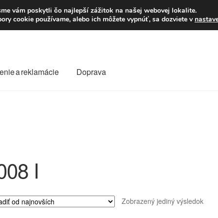
Po–Pi 09:00–16:00
23
me vám poskytli čo najlepší zážitok na našej webovej lokalite.
úbory cookie používame, alebo ich môžete vypnúť, sa dozviete v
nastav
enie a reklamácie
Doprava
oprava
Kontakt
Košík
Môj účet
O nás
Obchodné podmienky
Reklamace
Reklamačný poriadok
008 I
Zobrazený jediný výsledok