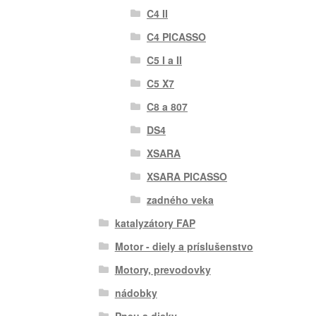
C4 II
C4 PICASSO
C5 I a II
C5 X7
C8 a 807
DS4
XSARA
XSARA PICASSO
zadného veka
katalyzátory FAP
Motor - diely a príslušenstvo
Motory, prevodovky
nádobky
Pneu a disky