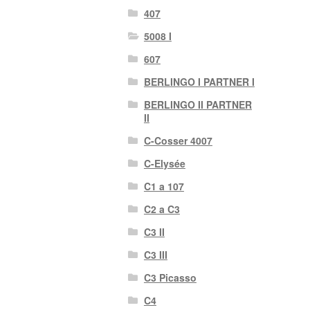
407
5008 I
607
BERLINGO I PARTNER I
BERLINGO II PARTNER
II
C-Cosser 4007
C-Elysée
C1 a 107
C2 a C3
C3 II
C3 III
C3 Picasso
C4