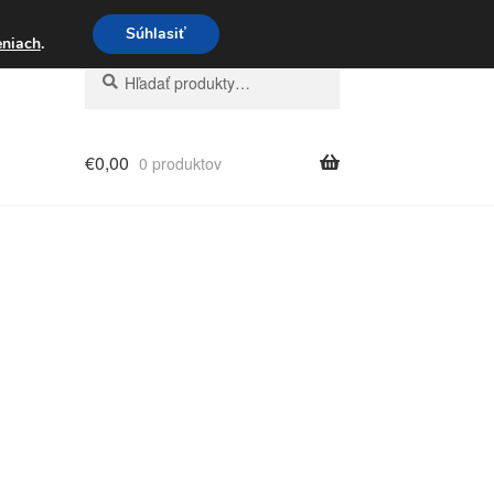
3 221 276
Súhlasiť
eniach
.
Hľadať:
Vyhľadávanie
€
0,00
0 produktov