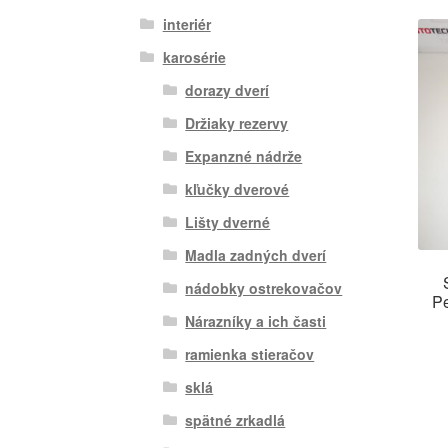
interiér
karosérie
dorazy dverí
Držiaky rezervy
Expanzné nádrže
kľučky dverové
Lišty dverné
Madla zadných dverí
nádobky ostrekovačov
P
Nárazníky a ich časti
ramienka stieračov
sklá
spätné zrkadlá