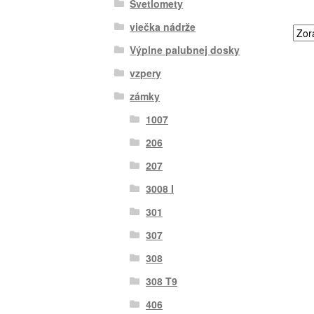
Svetlomety
viečka nádrže
Výplne palubnej dosky
vzpery
zámky
1007
206
207
3008 I
301
307
308
308 T9
406