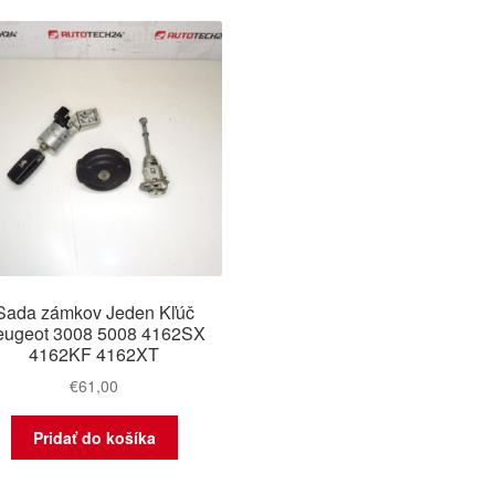
Sada zámkov Jeden Kľúč
eugeot 3008 5008 4162SX
4162KF 4162XT
€
61,00
Pridať do košíka