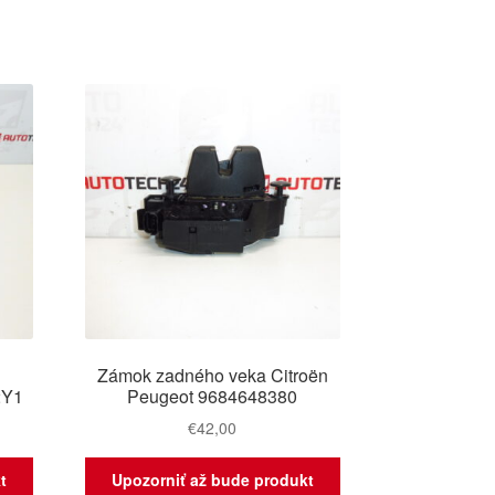
i
Zámok zadného veka Citroën
2Y1
Peugeot 9684648380
€
42,00
t
Upozorniť až bude produkt