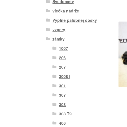
Svetlomety
viečka nádrže
Výplne palubnej dosky
vzpery
zámky
1007
206
207
3008 I
301
307
308
308 T9
406