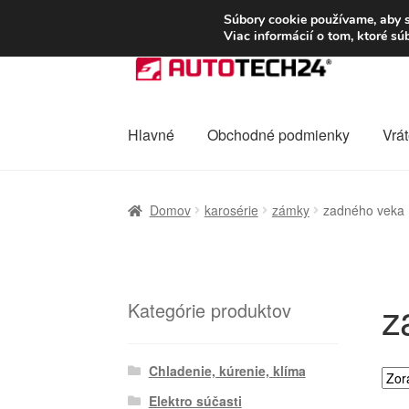
DOPRAVA od 6 EUR
Súbory cookie používame, aby s
Viac informácií o tom, ktoré s
Preskočiť
Preskočiť
na
na
navigáciu
obsah
Hlavné
Obchodné podmienky
Vrát
Domovská stránka
Celosvetová preprava
D
Domov
karosérie
zámky
zadného veka
Ochrana osobních údajů
Platby
Pokladňa
z
Kategórie produktov
Chladenie, kúrenie, klíma
Elektro súčasti