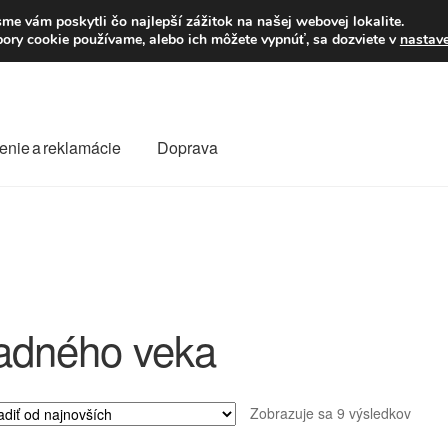
Po–Pi 09:00–16:00
23
me vám poskytli čo najlepší zážitok na našej webovej lokalite.
úbory cookie používame, alebo ich môžete vypnúť, sa dozviete v
nastav
enie a reklamácie
Doprava
oprava
Kontakt
Košík
Môj účet
O nás
Obchodné podmienky
Reklamace
Reklamačný poriadok
adného veka
Zora
Zobrazuje sa 9 výsledkov
podľa