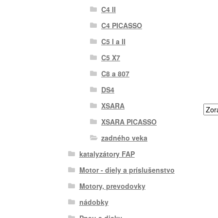
C4 II
C4 PICASSO
C5 I a II
C5 X7
C8 a 807
DS4
XSARA
XSARA PICASSO
zadného veka
katalyzátory FAP
Motor - diely a príslušenstvo
Motory, prevodovky
nádobky
Pneu a disky