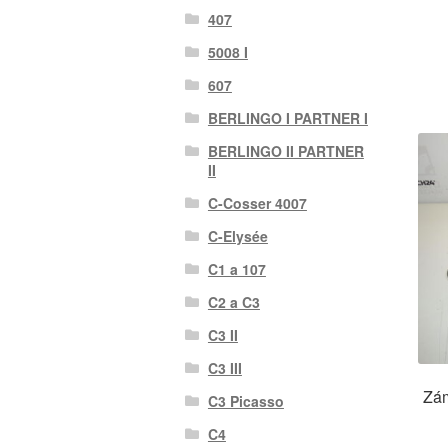
407
5008 I
607
BERLINGO I PARTNER I
BERLINGO II PARTNER
II
C-Cosser 4007
C-Elysée
C1 a 107
C2 a C3
C3 II
C3 III
Zám
C3 Picasso
C4