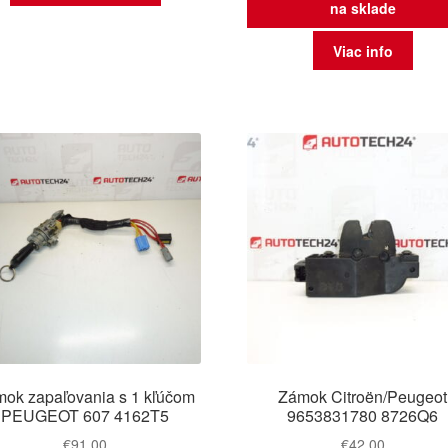
na sklade
Viac info
ok zapaľovania s 1 kľúčom
Zámok Citroën/Peugeot
PEUGEOT 607 4162T5
9653831780 8726Q6
€
91,00
€
42,00