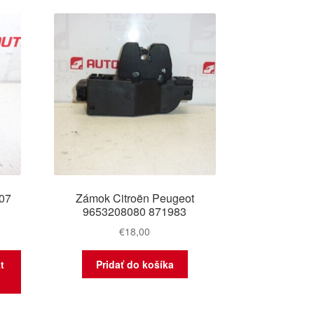
vších
07
Zámok Citroën Peugeot
9653208080 871983
€
18,00
t
Pridať do košíka