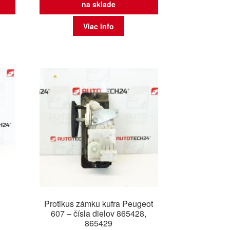
na sklade
Viac info
Protikus zámku kufra Peugeot
607 – čísla dielov 865428,
865429