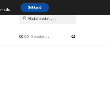
3 221 276
Súhlasiť
eniach
.
Hľadať:
Vyhľadávanie
€
0,00
0 produktov
dené