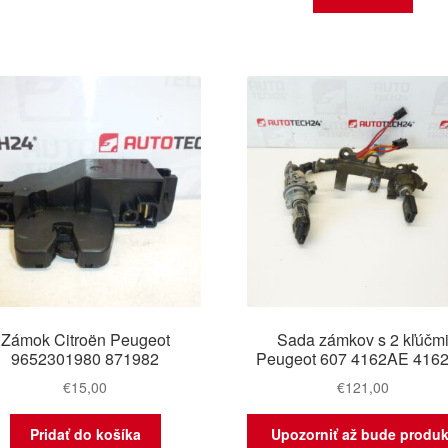
Zámok Citroën Peugeot
Sada zámkov s 2 kľúčm
9652301980 871982
Peugeot 607 4162AE 416
€
15,00
€
121,00
Pridať do košíka
Upozorniť až bude produk