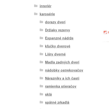
interiér
karosérie
dorazy dverí
Držiaky rezervy
Expanzné nádrže
kľučky dverové
Lišty dverné
Madla zadných dverí
nádobky ostrekovačov
Nárazníky a ich časti
ramienka stieračov
sklá
spätné zrkadlá