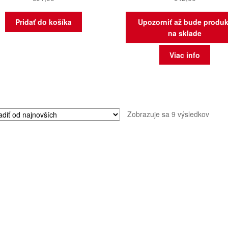
Pridať do košíka
Upozorniť až bude produk
na sklade
Viac info
Zora
Zobrazuje sa 9 výsledkov
podľa
najno