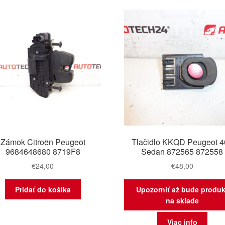
najno
Zámok Citroën Peugeot
Tlačidlo KKQD Peugeot 4
9684648680 8719F8
Sedan 872565 872558
€
24,00
€
48,00
Pridať do košíka
Upozorniť až bude produk
na sklade
Viac info