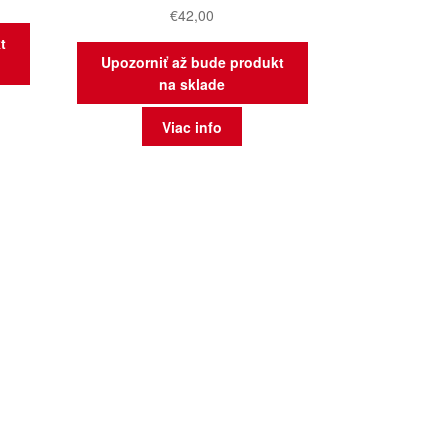
€
42,00
t
Upozorniť až bude produkt
na sklade
Viac info
dené
vších