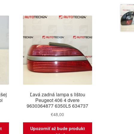
jšej
Ľavá zadná lampa s lištou
bi
Peugeot 406 4 dvere
9630364877 6350L5 634737
€
48,00
t
Upozorniť až bude produkt