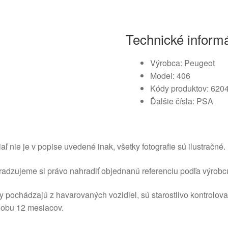
Technické inform
Výrobca: Peugeot
Model: 406
Kódy produktov: 620
Ďalšie čísla: PSA
aľ nie je v popise uvedené inak, všetky fotografie sú ilustračné.
adzujeme si právo nahradiť objednanú referenciu podľa výrobc
y pochádzajú z havarovaných vozidiel, sú starostlivo kontrolov
dobu 12 mesiacov.