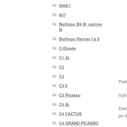
5008 I
607
Berlingo B9 III, partner
III
Berlingo Partner I a II
C-Elysée
C1 Aj
C2
C3
Poki
C3 II
Vyhr
C3 Picasso
C4 Aj
Diel
C4 CACTUS
po 
C4 GRAND PICASSO