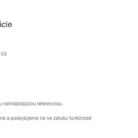
ácie
4V2
u nahrádzajúcou referenciou.
ané a poskytujeme na ne záruku funkčnosti