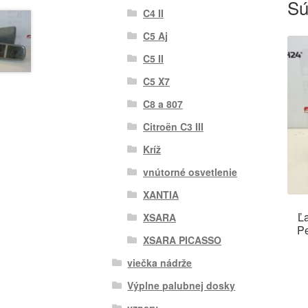
Sú
C4 II
C5 Aj
C5 II
C5 X7
C8 a 807
Citroën C3 III
Kríž
vnútorné osvetlenie
XANTIA
Ľa
XSARA
P
XSARA PICASSO
viečka nádrže
Výplne palubnej dosky
vzpery