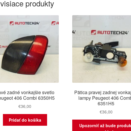
visiace produkty
vé zadné vonkajšie svetlo
Pätica pravej zadnej vonka
eugeot 406 Combi 6350H5
lampy Peugeot 406 Com
6351H5
€
36,00
€
36,00
Pridať do košíka
Upozorniť až bude produk