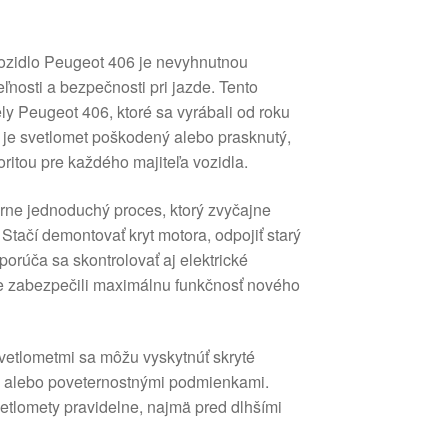
vozidlo Peugeot 406 je nevyhnutnou
eľnosti a bezpečnosti pri jazde. Tento
ly Peugeot 406, ktoré sa vyrábali od roku
 je svetlomet poškodený alebo prasknutý,
ritou pre každého majiteľa vozidla.
ne jednoduchý proces, ktorý zvyčajne
Stačí demontovať kryt motora, odpojiť starý
porúča sa skontrolovať aj elektrické
ste zabezpečili maximálnu funkčnosť nového
vetlometmi sa môžu vyskytnúť skryté
alebo poveternostnými podmienkami.
etlomety pravidelne, najmä pred dlhšími