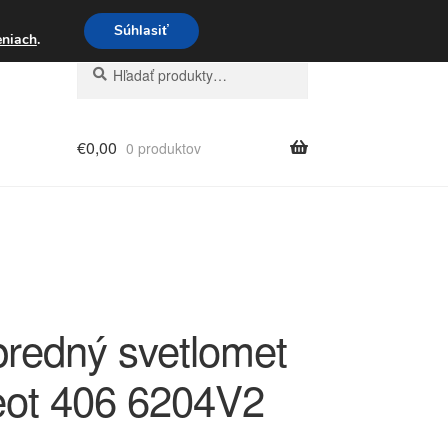
3 221 276
Súhlasiť
eniach
.
Hľadať:
Vyhľadávanie
€
0,00
0 produktov
predný svetlomet
ot 406 6204V2