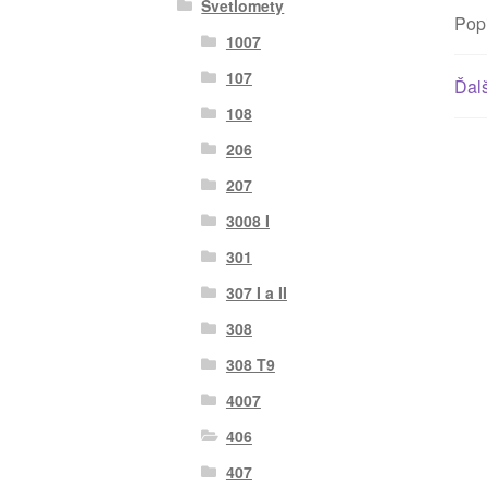
Svetlomety
Pop
1007
107
Ďalš
108
206
207
3008 I
301
307 I a II
308
308 T9
4007
406
407