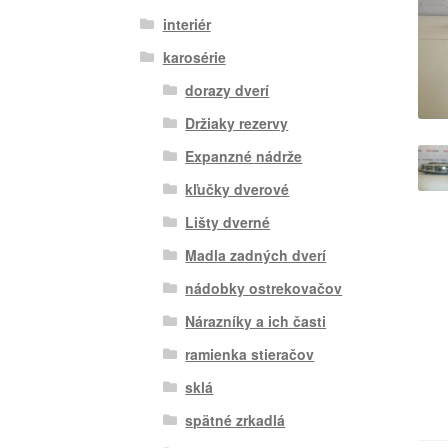
interiér
karosérie
dorazy dverí
Držiaky rezervy
Expanzné nádrže
kľučky dverové
Lišty dverné
Madla zadných dverí
nádobky ostrekovačov
Nárazníky a ich časti
ramienka stieračov
sklá
spätné zrkadlá