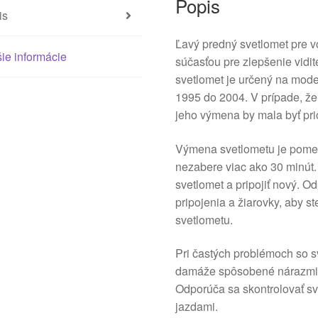
Popis
is
Ľavý predný svetlomet pre 
ie informácie
súčasťou pre zlepšenie vidit
svetlomet je určený na mode
1995 do 2004. V prípade, že
jeho výmena by mala byť prio
Výmena svetlometu je pomer
nezabere viac ako 30 minút. 
svetlomet a pripojiť nový. Od
pripojenia a žiarovky, aby 
svetlometu.
Pri častých problémoch so s
damáže spôsobené nárazmi 
Odporúča sa skontrolovať sv
jazdami.