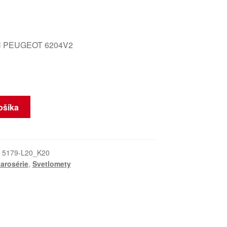
 PEUGEOT 6204V2
ošíka
:
5179-L20_K20
arosérie
,
Svetlomety