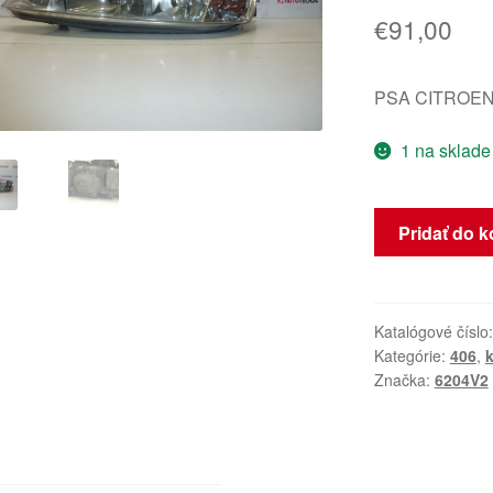
€
91,00
PSA CITROEN
1 na sklade
množstvo
Pridať do k
Ľavý
predný
svetlomet
Peugeot
Katalógové číslo
Kategórie:
406
,
k
406
Značka:
6204V2
6204V2