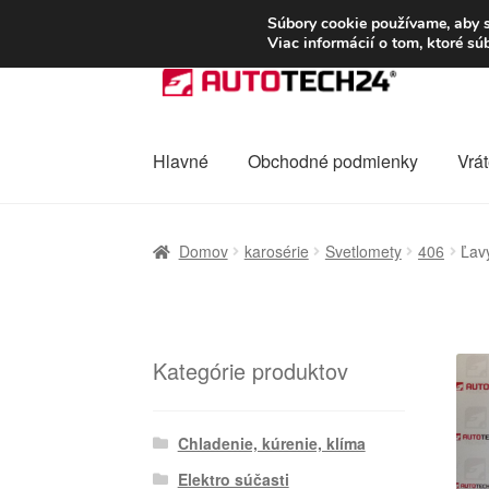
DOPRAVA od 6 EUR
Súbory cookie používame, aby s
Viac informácií o tom, ktoré s
Preskočiť
Preskočiť
na
na
navigáciu
obsah
Hlavné
Obchodné podmienky
Vrát
Domovská stránka
Celosvetová preprava
D
Domov
karosérie
Svetlomety
406
Ľav
Ochrana osobních údajů
Platby
Pokladňa
Kategórie produktov
Chladenie, kúrenie, klíma
Elektro súčasti