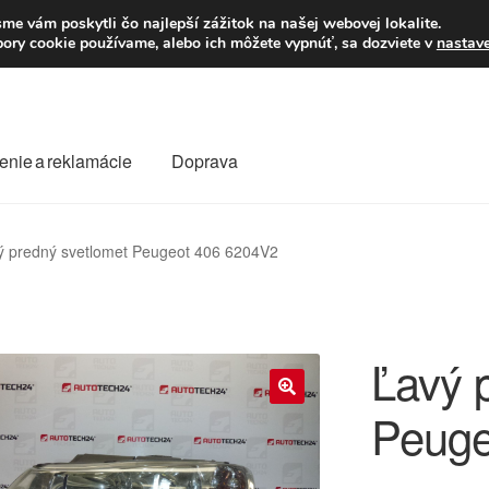
Po–Pi 09:00–16:00
23
me vám poskytli čo najlepší zážitok na našej webovej lokalite.
úbory cookie používame, alebo ich môžete vypnúť, sa dozviete v
nastav
enie a reklamácie
Doprava
oprava
Kontakt
Košík
Môj účet
O nás
Obchodné podmienky
ý predný svetlomet Peugeot 406 6204V2
Reklamace
Reklamačný poriadok
Ľavý 
Peuge
🔍