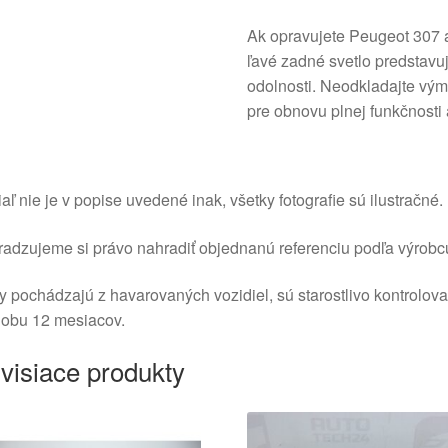
Ak opravujete Peugeot 307 a
ľavé zadné svetlo predstavuj
odolnosti. Neodkladajte vým
pre obnovu plnej funkčnosti 
aľ nie je v popise uvedené inak, všetky fotografie sú ilustračné.
adzujeme si právo nahradiť objednanú referenciu podľa výrobc
y pochádzajú z havarovaných vozidiel, sú starostlivo kontrolov
dobu 12 mesiacov.
visiace produkty