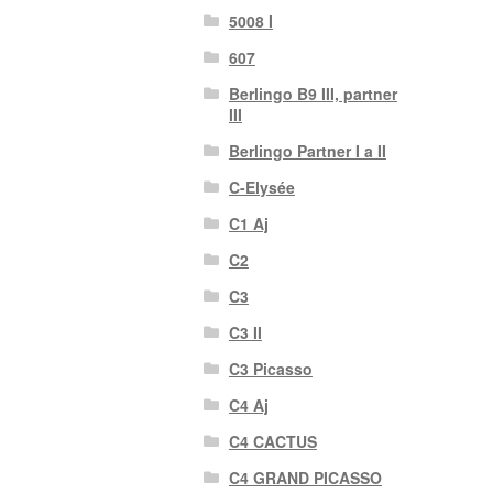
5008 I
607
Berlingo B9 III, partner
III
Berlingo Partner I a II
C-Elysée
C1 Aj
C2
C3
C3 II
C3 Picasso
C4 Aj
C4 CACTUS
C4 GRAND PICASSO