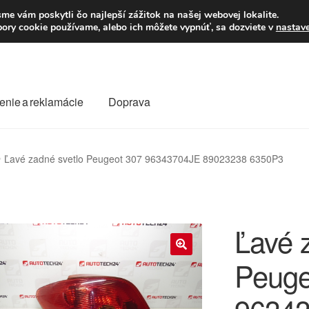
Po–Pi 09:00–16:00
23
me vám poskytli čo najlepší zážitok na našej webovej lokalite.
úbory cookie používame, alebo ich môžete vypnúť, sa dozviete v
nastav
enie a reklamácie
Doprava
oprava
Kontakt
Košík
Môj účet
O nás
Obchodné podmienky
Ľavé zadné svetlo Peugeot 307 96343704JE 89023238 6350P3
Reklamace
Reklamačný poriadok
Ľavé 
Peuge
🔍