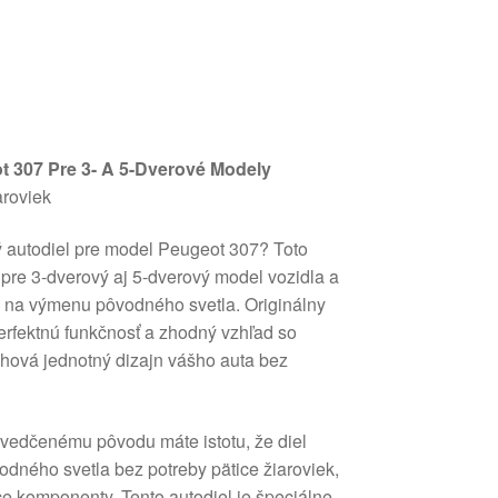
t 307 Pre 3- A 5-Dverové Modely
aroviek
ný autodiel pre model Peugeot 307? Toto
 pre 3-dverový aj 5-dverový model vozidla a
e na výmenu pôvodného svetla. Originálny
rfektnú funkčnosť a zhodný vzhľad so
hová jednotný dizajn vášho auta bez
svedčenému pôvodu máte istotu, že diel
dného svetla bez potreby pätice žiaroviek,
ce komponenty. Tento autodiel je špeciálne