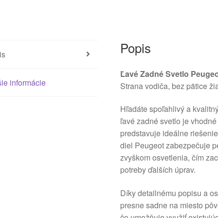
Popis
is
Ľavé Zadné Svetlo Peugeo
ie informácie
Strana vodiča, bez pätice ži
Hľadáte spoľahlivý a kvalit
ľavé zadné svetlo je vhodné
predstavuje ideálne riešeni
diel Peugeot zabezpečuje pe
zvyškom osvetlenia, čím zac
potreby ďalších úprav.
Díky detailnému popisu a o
presne sadne na miesto pôvo
čo umožňuje využiť existujú