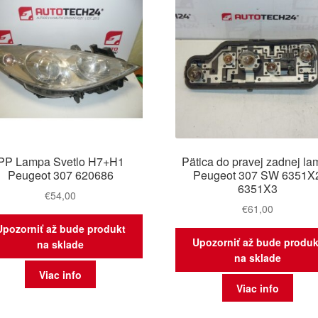
PP Lampa Svetlo H7+H1
Pätica do pravej zadnej la
Peugeot 307 620686
Peugeot 307 SW 6351X
6351X3
€
54,00
€
61,00
Upozorniť až bude produkt
Upozorniť až bude produk
na sklade
na sklade
Viac info
Viac info