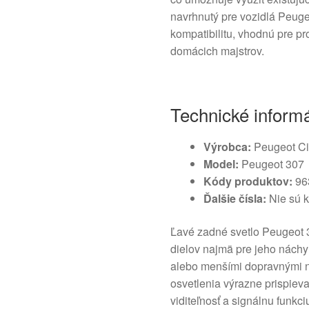
navrhnutý pre vozidlá Peuge
kompatibilitu, vhodnú pre p
domácich majstrov.
Technické inform
Výrobca:
Peugeot Ci
Model:
Peugeot 307
Kódy produktov:
96
Ďalšie čísla:
Nie sú k
Ľavé zadné svetlo Peugeot 
dielov najmä pre jeho nách
alebo menšími dopravnými 
osvetlenia výrazne prispieva
viditeľnosť a signálnu funkci