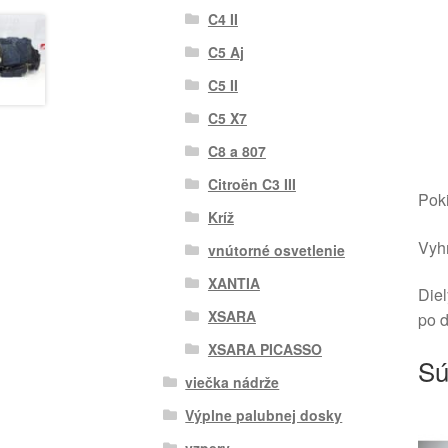
C4 II
C5 Aj
C5 II
C5 X7
C8 a 807
Citroën C3 III
Poki
Kríž
Vyhr
vnútorné osvetlenie
XANTIA
Diel
XSARA
po 
XSARA PICASSO
Sú
viečka nádrže
Výplne palubnej dosky
vzpery