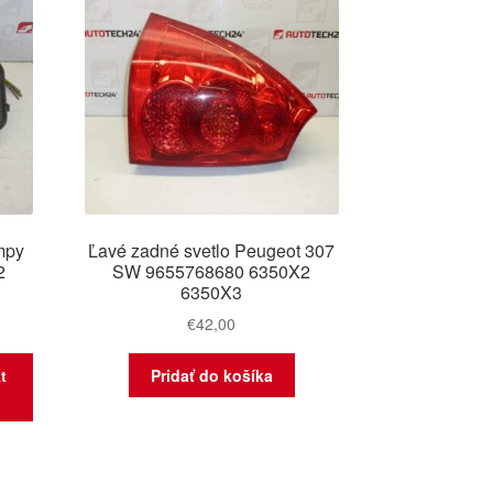
mpy
Ľavé zadné svetlo Peugeot 307
2
SW 9655768680 6350X2
6350X3
€
42,00
t
Pridať do košíka