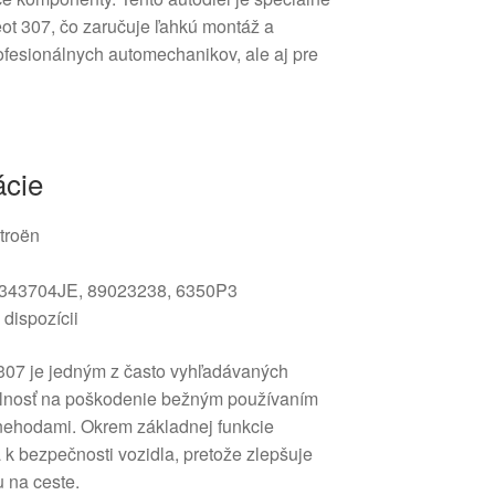
ot 307, čo zaručuje ľahkú montáž a
rofesionálnych automechanikov, ale aj pre
ácie
troën
343704JE, 89023238, 6350P3
 dispozícii
307 je jedným z často vyhľadávaných
ylnosť na poškodenie bežným používaním
nehodami. Okrem základnej funkcie
 k bezpečnosti vozidla, pretože zlepšuje
u na ceste.