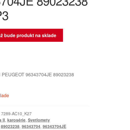
704JE 89023238
P3
až bude produkt na sklade
 PEUGEOT 96343704JE 89023238
klade
:
7289-AC10_K27
 II
,
karosérie
,
Svetlomety
,
89023238
,
96343704
,
96343704JE