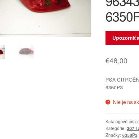
96343
6350
Upozorniť 
€
48,00
PSA CITROËN
6350P3
Nie je na s
Katalógové číslo
Kategórie:
307 I a
Značky:
6350P3