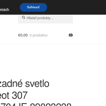
3 221 276
Súhlasiť
eniach
.
Hľadať:
Vyhľadávanie
€
0,00
0 produktov
zadné svetlo
ot 307