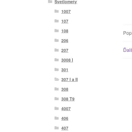
Svetlomety
1007
107
108
Pop
206
Ďalš
207
3008 I
301
307 I a II
308
308 T9
4007
406
407