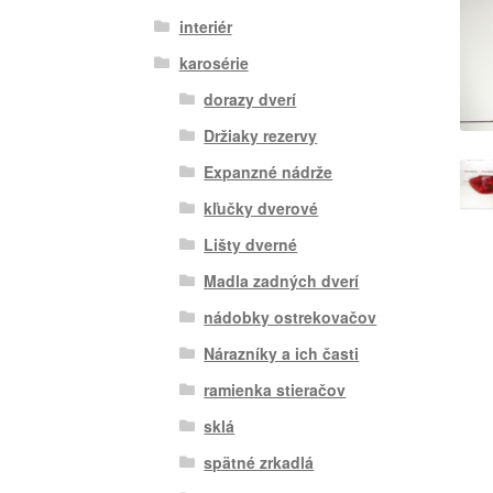
interiér
karosérie
dorazy dverí
Držiaky rezervy
Expanzné nádrže
kľučky dverové
Lišty dverné
Madla zadných dverí
nádobky ostrekovačov
Nárazníky a ich časti
ramienka stieračov
sklá
spätné zrkadlá