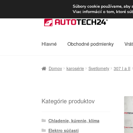
DOPRAVA od 6 EUR
Súbory cookie používame, aby s
Viac informácií o tom, ktoré s
Preskočiť
Preskočiť
na
na
navigáciu
obsah
Hlavné
Obchodné podmienky
Vrát
Domovská stránka
Celosvetová preprava
D
Domov
karosérie
Svetlomety
307 I a II
Ochrana osobních údajů
Platby
Pokladňa
Kategórie produktov
Chladenie, kúrenie, klíma
Elektro súčasti