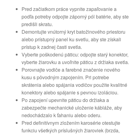
Pred začiatkom práce vypnite zapaľovanie a
podľa potreby odpojte záporný pól batérie, aby ste
predišli skratu.
Demontujte vnútorný kryt batožinového priestoru
alebo prístupný panel ku svetlu, aby ste získali
prístup k zadnej časti svetla.
Vyberte poškodenú päticu: odpojte starý konektor,
vyberte žiarovku a uvoľnite päticu z držiaka svetla.
Porovnajte vodiče a farebné značenie nového
kusu s pôvodným zapojením. Pri potrebe
skrátenia alebo spájania vodičov použite kvalitné
konektory alebo spájanie s pevnou izoláciou.
Po zapojení upevnite päticu do držiaka a
zabezpečte mechanické uloženie kábláže, aby
nedochádzalo k ťahaniu alebo oderu.
Pred definitívnym zložením karosérie otestujte
funkciu všetkých príslušných žiaroviek (brzda,