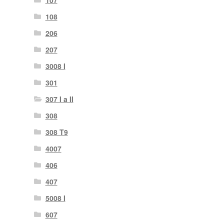
107
108
206
207
3008 I
301
307 I a II
308
308 T9
4007
406
407
5008 I
607