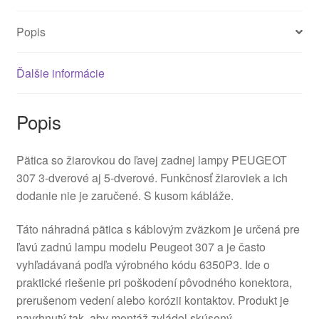
Popis
Ďalšie informácie
Popis
Pätica so žiarovkou do ľavej zadnej lampy PEUGEOT
307 3-dverové aj 5-dverové. Funkčnosť žiaroviek a ich
dodanie nie je zaručené. S kusom kábláže.
Táto náhradná pätica s káblovým zväzkom je určená pre
ľavú zadnú lampu modelu Peugeot 307 a je často
vyhľadávaná podľa výrobného kódu 6350P3. Ide o
praktické riešenie pri poškodení pôvodného konektora,
prerušenom vedení alebo korózii kontaktov. Produkt je
navrhnutý tak, aby montáž zvládol skúsený