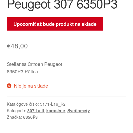
Peugeot 307 6350P3
Upozorniť až bude produkt na sklade
€
48,00
Stellantis Citroën Peugeot
6350P3 Pätica
Nie je na sklade
Katalógové číslo:
5171-L16_K2
Kategórie:
307 I a II
,
karosérie
,
Svetlomety
Značka:
6350P3