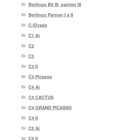
Berlingo B9 III, partner III
Berlingo Partner I a II
C-Elysée
C1 Aj
C2
C3
C3 II
C3 Picasso
C4 Aj
C4 CACTUS
C4 GRAND PICASSO
C4 II
C5 Aj
C5 II