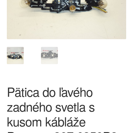
O nás
Obchodné podmienky
Ochrana osobních údajů
Platby
Pokladňa
Pätica do ľavého
Reklamace
zadného svetla s
Reklamačný poriadok
kusom kábláže