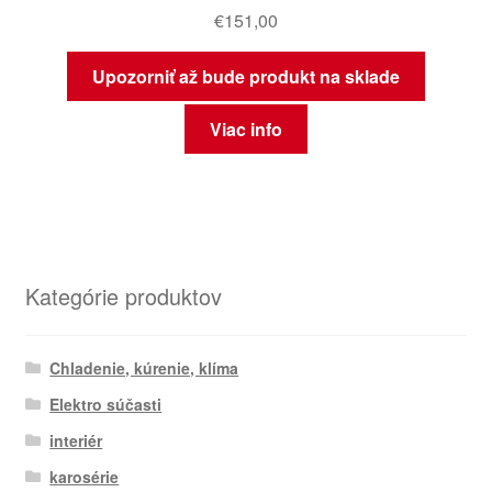
€
151,00
Upozorniť až bude produkt na sklade
Viac info
Kategórie produktov
Chladenie, kúrenie, klíma
Elektro súčasti
interiér
karosérie