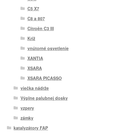
C5 X7
C8 a 807
Citroën C3 III
Kríž
vnútorné osvetlenie
XANTIA
XSARA
XSARA PICASSO
viečka nádrže
Výplne palubnej dosky
vzpery
zámky
katalyzátory FAP