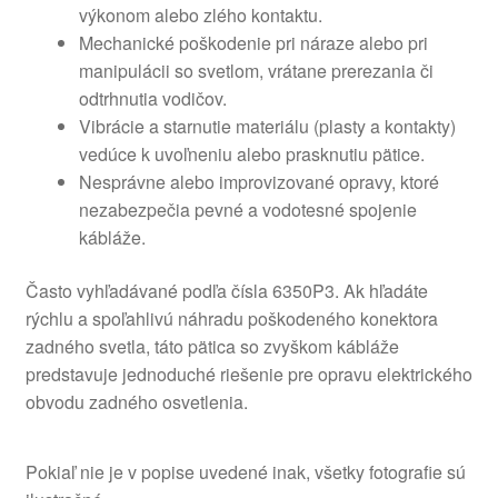
výkonom alebo zlého kontaktu.
Mechanické poškodenie pri náraze alebo pri
manipulácii so svetlom, vrátane prerezania či
odtrhnutia vodičov.
Vibrácie a starnutie materiálu (plasty a kontakty)
vedúce k uvoľneniu alebo prasknutiu pätice.
Nesprávne alebo improvizované opravy, ktoré
nezabezpečia pevné a vodotesné spojenie
kábláže.
Často vyhľadávané podľa čísla 6350P3. Ak hľadáte
rýchlu a spoľahlivú náhradu poškodeného konektora
zadného svetla, táto pätica so zvyškom kábláže
predstavuje jednoduché riešenie pre opravu elektrického
obvodu zadného osvetlenia.
Pokiaľ nie je v popise uvedené inak, všetky fotografie sú