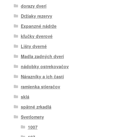
dorazy dverí
Držiaky rezervy
Expanzné nádrže
kľučky dverové
Lišty dverné
Madla zadných dverí
nádobky ostrekovačov
Nárazníky a ich časti
ramienka stieračov
sklá
spätné zrkadlá
Svetlomety
1007