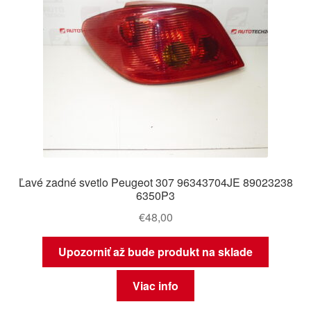
Ľavé zadné svetlo Peugeot 307 96343704JE 89023238
6350P3
€
48,00
Upozorniť až bude produkt na sklade
Viac info