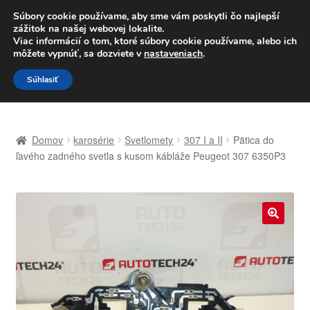
DOPRAVA od 6 EUR
Súbory cookie používame, aby sme vám poskytli čo najlepší
zážitok na našej webovej lokalite.
Po–Pi 09:00–16:00
233 221 276
Viac informácií o tom, ktoré súbory cookie používame, alebo ich
môžete vypnúť, sa dozviete v
nastaveniach
.
Preskočiť
Preskočiť
Menu
Súhlasiť
na
na
navigáciu
obsah
Domovská stránka
Domov
karosérie
Svetlomety
307 I a II
Pätica do
Celosvetová preprava
ľavého zadného svetla s kusom kábláže Peugeot 307 6350P3
Doprava
Kontakt
🔍
Košík
Môj účet