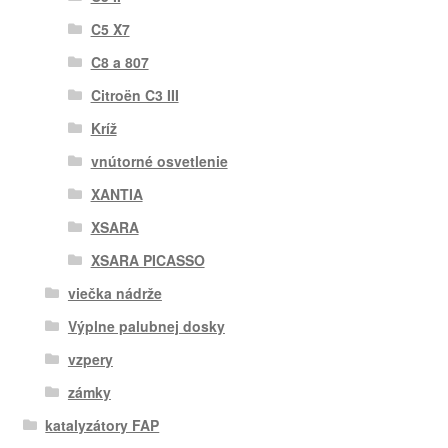
C5 X7
C8 a 807
Citroën C3 III
Kríž
vnútorné osvetlenie
XANTIA
XSARA
XSARA PICASSO
viečka nádrže
Výplne palubnej dosky
vzpery
zámky
katalyzátory FAP