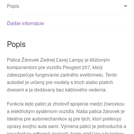
Popis
Ďalšie informácie
Popis
Patica Žárovek Zadnej Ľavej Lampy je kľúčovým
komponentom pre vozidlo Peugeot 207, ktorý
zabezpečuje fungovanie zadného svetlometu. Tento
autodiel je určený pre modely s troch alebo piatich
dverami a je dodávaný bez káblového vedenia.
Funkcia tejto patici je zhotoviť spojenie medzi žiarovkou
a elektrickým systémom vozidla. Naša patica žárovek je
ideálna pre automechanikov aj pre tých, ktorí preferujú
opravy svojho auta sami. Výmena patici je jednoduchá a
nevyžaduje odborné znalosti; často stačí len pár krokov