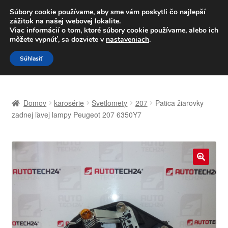
DOPRAVA od 6 EUR
Súbory cookie používame, aby sme vám poskytli čo najlepší
zážitok na našej webovej lokalite.
Po–Pi 09:00–16:00
233 221 276
Viac informácií o tom, ktoré súbory cookie používame, alebo ich
môžete vypnúť, sa dozviete v
nastaveniach
.
Preskočiť
Preskočiť
Menu
Súhlasiť
na
na
navigáciu
obsah
Domovská stránka
Domov
karosérie
Svetlomety
207
Patica žiarovky
Celosvetová preprava
zadnej ľavej lampy Peugeot 207 6350Y7
Doprava
Kontakt
🔍
Košík
Môj účet