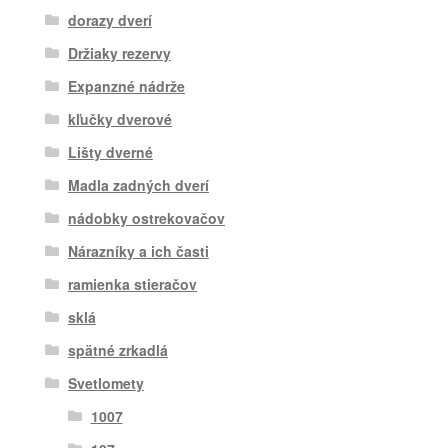
dorazy dverí
Držiaky rezervy
Expanzné nádrže
kľučky dverové
Lišty dverné
Madla zadných dverí
nádobky ostrekovačov
Nárazníky a ich časti
ramienka stieračov
sklá
spätné zrkadlá
Svetlomety
1007