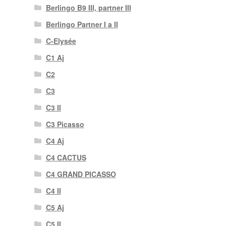
Berlingo B9 III, partner III
Berlingo Partner I a II
C-Elysée
C1 Aj
C2
C3
C3 II
C3 Picasso
C4 Aj
C4 CACTUS
C4 GRAND PICASSO
C4 II
C5 Aj
C5 II