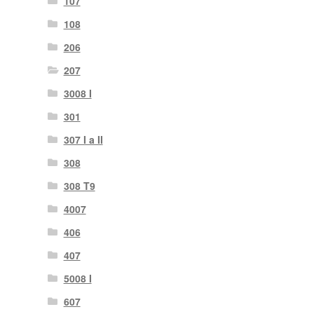
107
108
206
207
3008 I
301
307 I a II
308
308 T9
4007
406
407
5008 I
607