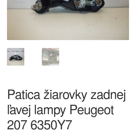
O nás
Obchodné podmienky
Ochrana osobních údajů
Platby
Pokladňa
Patica žiarovky zadnej
Reklamace
ľavej lampy Peugeot
Reklamačný poriadok
207 6350Y7