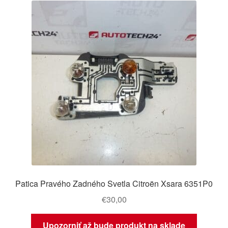
Patica Pravého Zadného Svetla Citroën Xsara 6351P0
€
30,00
Upozorniť až bude produkt na sklade