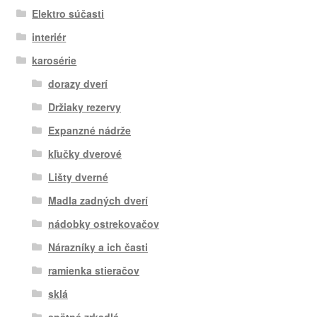
Elektro súčasti
interiér
karosérie
dorazy dverí
Držiaky rezervy
Expanzné nádrže
kľučky dverové
Lišty dverné
Madla zadných dverí
nádobky ostrekovačov
Nárazníky a ich časti
ramienka stieračov
sklá
spätné zrkadlá