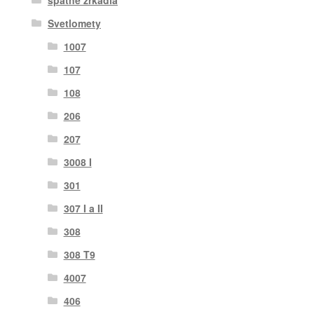
Svetlomety
1007
107
108
206
207
3008 I
301
307 I a II
308
308 T9
4007
406