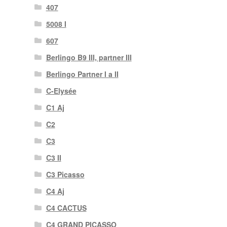
407
5008 I
607
Berlingo B9 III, partner III
Berlingo Partner I a II
C-Elysée
C1 Aj
C2
C3
C3 II
C3 Picasso
C4 Aj
C4 CACTUS
C4 GRAND PICASSO