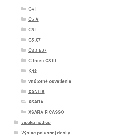
C4 II
C5 Aj
C5 II
C5 X7
C8 a 807
Citroën C3 III
Kríž
vnútorné osvetlenie
XANTIA
XSARA
XSARA PICASSO
viečka nádrže
Výplne palubnej dosky