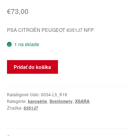
€
73,00
PSA CITROËN PEUGEOT 6351J7 NFP
1 na sklade
množstvo
Pridať do košíka
Tretie
brzdové
svetlo
Citroën
Katalógové číslo:
6034-L5_K18
Kategórie:
karosérie
,
Svetlomety
,
XSARA
Xsara
Značka:
6351J7
Kombi
6351J7