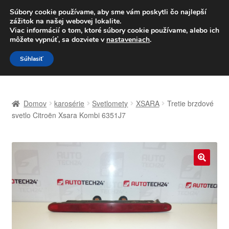
DOPRAVA od 6 EUR
Súbory cookie používame, aby sme vám poskytli čo najlepší
zážitok na našej webovej lokalite.
Po–Pi 09:00–16:00
233 221 276
Viac informácií o tom, ktoré súbory cookie používame, alebo ich
môžete vypnúť, sa dozviete v
nastaveniach
.
Preskočiť
Preskočiť
Menu
Súhlasiť
na
na
navigáciu
obsah
Domovská stránka
Domov
karosérie
Svetlomety
XSARA
Tretie brzdové
Celosvetová preprava
svetlo Citroën Xsara Kombi 6351J7
Doprava
Kontakt
🔍
Košík
Môj účet