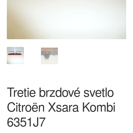
O nás
Obchodné podmienky
Ochrana osobních údajů
Platby
Pokladňa
Tretie brzdové svetlo
Reklamace
Citroën Xsara Kombi
Reklamačný poriadok
6351J7