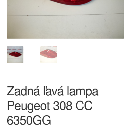
O nás
Obchodné podmienky
Ochrana osobních údajů
Platby
Pokladňa
Zadná ľavá lampa
Reklamace
Peugeot 308 CC
Reklamačný poriadok
6350GG