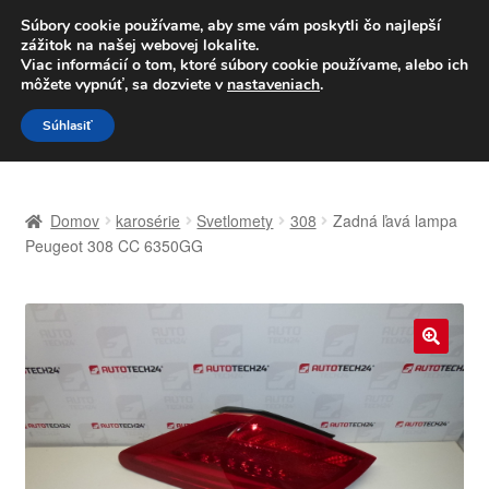
DOPRAVA od 6 EUR
Súbory cookie používame, aby sme vám poskytli čo najlepší
zážitok na našej webovej lokalite.
Po–Pi 09:00–16:00
233 221 276
Viac informácií o tom, ktoré súbory cookie používame, alebo ich
môžete vypnúť, sa dozviete v
nastaveniach
.
Preskočiť
Preskočiť
Menu
Súhlasiť
na
na
navigáciu
obsah
Domovská stránka
Domov
karosérie
Svetlomety
308
Zadná ľavá lampa
Celosvetová preprava
Peugeot 308 CC 6350GG
Doprava
Kontakt
🔍
Košík
Môj účet