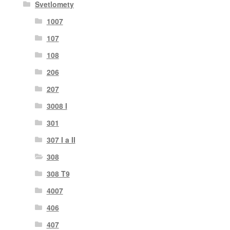
Svetlomety
1007
107
108
206
207
3008 I
301
307 I a II
308
308 T9
4007
406
407