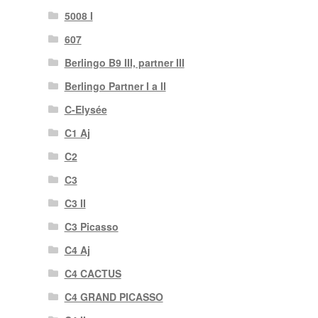
5008 I
607
Berlingo B9 III, partner III
Berlingo Partner I a II
C-Elysée
C1 Aj
C2
C3
C3 II
C3 Picasso
C4 Aj
C4 CACTUS
C4 GRAND PICASSO