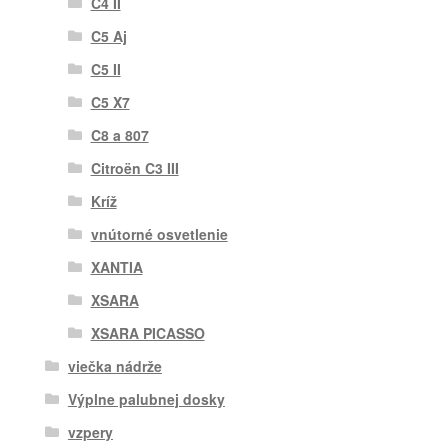
C4 II
C5 Aj
C5 II
C5 X7
C8 a 807
Citroën C3 III
Kríž
vnútorné osvetlenie
XANTIA
XSARA
XSARA PICASSO
viečka nádrže
Výplne palubnej dosky
vzpery