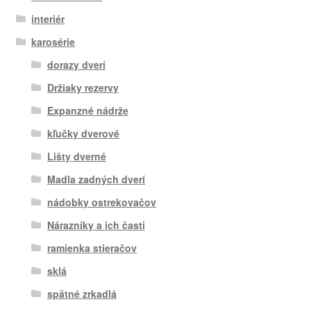
interiér
karosérie
dorazy dverí
Držiaky rezervy
Expanzné nádrže
kľučky dverové
Lišty dverné
Madla zadných dverí
nádobky ostrekovačov
Nárazníky a ich časti
ramienka stieračov
sklá
spätné zrkadlá